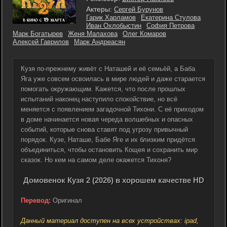
Актеры:
Сергей Бурунов
Гарик Харламов
Екатерина Стулова
Иван Охлобыстин
София Петрова
Марк Богатырев
Женя Малахова
Олег Комаров
Алексей Гаврилов
Марк Андреасян
Кузя по-прежнему живёт с Наташей и её семьёй, а Баба
Яга уже совсем освоилась в мире людей и даже старается
помогать окружающим. Кажется, что после прошлых
испытаний наконец наступило спокойствие, но всё
меняется с появлением загадочной Тихони. С её приходом
в доме начинается новая череда волшебных и опасных
событий, которые снова ставят под угрозу привычный
порядок. Кузе, Наташе, Бабе Яге и их близким придётся
объединиться, чтобы остановить Кощея и сохранить мир
сказок. Но кем на самом деле окажется Тихоня?
Домовенок Кузя 2 (2026) в хорошем качестве HD
Перевод:
Оригинал
Данный материал доступен на всех устройствах: ipad,