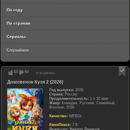
По году
По странам
Сериалы
Случайное
60
60
5
/ 10 (
120
гол.)
Домовенок Кузя 2 (2026)
Год выпуска:
2026
Страна:
Россия
Продолжительность:
1 ч 32 мин
Жанр:
Комедия, Русские, Семейный,
Фэнтези, 2026
Качество:
WEBDL
КиноПоиск:
7.8
Режиссер:
Виктор Лакисов