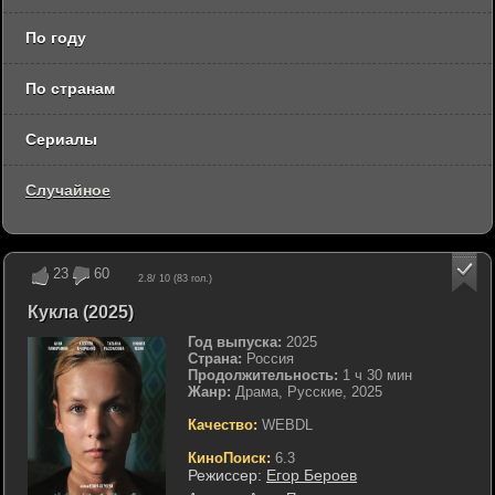
По году
По странам
Сериалы
Случайное
23
60
2.8
/ 10 (
83
гол.)
Кукла (2025)
Год выпуска:
2025
Страна:
Россия
Продолжительность:
1 ч 30 мин
Жанр:
Драма, Русские, 2025
Качество:
WEBDL
КиноПоиск:
6.3
Режиссер:
Егор Бероев