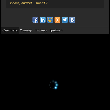
iphone, android и smartTV.
Смотреть
2 плеер
3 плеер
Трейлер