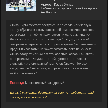
Актеры:
Каэдэ Хондо
Нобунага Симадзаки
Кана Ханадзава
Аи Файруз
Спика Вирго мечтает поступить в элитную магическую
школу «Диана» и стать настоящей волшебницей, но есть
одна беда — у неё не получается ни одно заклинание.
Денег на репетитора нет, зато судьба подкидывает ей
говорящего чёрного кота, который когда-то был человеком.
Вредный хвостатый не хочет помогать, пока не узнаёт:
Спика владеет магией восстановления, способной снять
его проклятие. Но для этого ей нужно стать такой же
сильной, как легендарный маг Клод Сириус. Только
выдержит ли Спика путь, который окажется сложнее
любого экзамена?
Перевод:
Многоголосый закадровый
Данный материал доступен на всех устройствах: ipad,
iphone, android и smartTV.