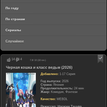
По году
По странам
Сериалы
Случайное
14
4
7.8
/ 10 (
18
гол.)
Черная кошка и класс ведьм (2026)
Добавлено:
1-17 Серия
Год выпуска:
2026
Страна:
Япония
Продолжительность:
24 мин
Жанр:
Комедия, Фэнтези
Качество:
WEBDL
Режиссер:
Наоюки Тацува