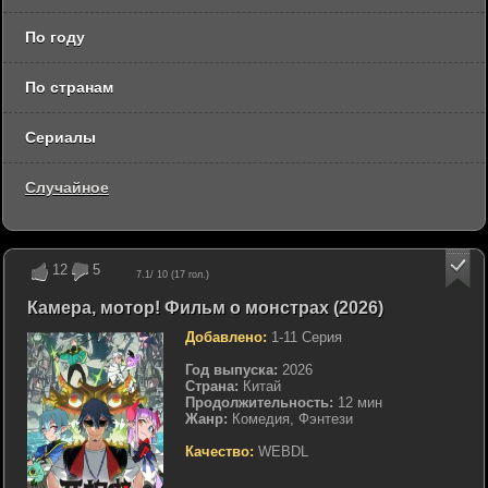
По году
По странам
Сериалы
Случайное
12
5
7.1
/ 10 (
17
гол.)
Камера, мотор! Фильм о монстрах (2026)
Добавлено:
1-11 Серия
Год выпуска:
2026
Страна:
Китай
Продолжительность:
12 мин
Жанр:
Комедия, Фэнтези
Качество:
WEBDL