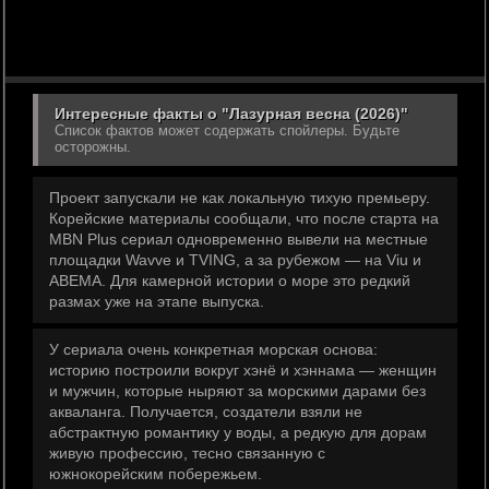
Интересные факты о "Лазурная весна (2026)"
Список фактов может содержать спойлеры. Будьте
осторожны.
Проект запускали не как локальную тихую премьеру.
Корейские материалы сообщали, что после старта на
MBN Plus сериал одновременно вывели на местные
площадки Wavve и TVING, а за рубежом — на Viu и
ABEMA. Для камерной истории о море это редкий
размах уже на этапе выпуска.
У сериала очень конкретная морская основа:
историю построили вокруг хэнё и хэннама — женщин
и мужчин, которые ныряют за морскими дарами без
акваланга. Получается, создатели взяли не
абстрактную романтику у воды, а редкую для дорам
живую профессию, тесно связанную с
южнокорейским побережьем.