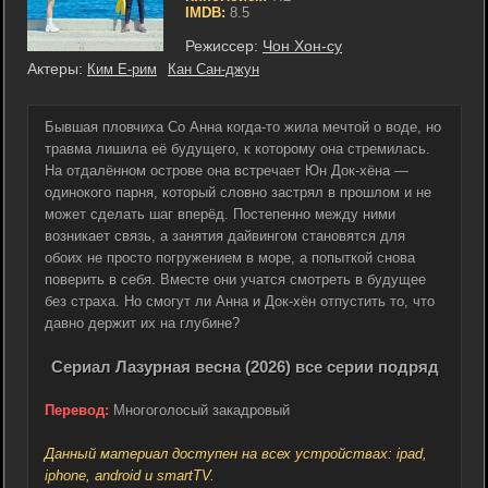
IMDB:
8.5
Режиссер:
Чон Хон-су
Актеры:
Ким Е-рим
Кан Сан-джун
Бывшая пловчиха Со Анна когда-то жила мечтой о воде, но
травма лишила её будущего, к которому она стремилась.
На отдалённом острове она встречает Юн Док-хёна —
одинокого парня, который словно застрял в прошлом и не
может сделать шаг вперёд. Постепенно между ними
возникает связь, а занятия дайвингом становятся для
обоих не просто погружением в море, а попыткой снова
поверить в себя. Вместе они учатся смотреть в будущее
без страха. Но смогут ли Анна и Док-хён отпустить то, что
давно держит их на глубине?
Сериал Лазурная весна (2026) все серии подряд
Перевод:
Многоголосый закадровый
Данный материал доступен на всех устройствах: ipad,
iphone, android и smartTV.