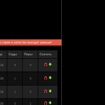
ые серии и качество выходят раньше!
ер
Сиды
Пиры
Скачать
 GB
5
0
 GB
1
0
 GB
1
0
 GB
0
1