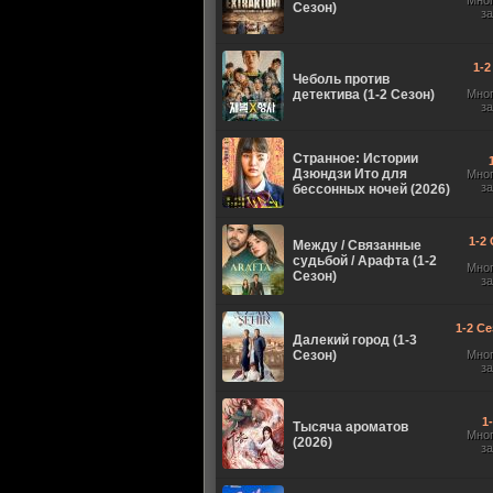
Мно
Сезон)
з
1-2
Чеболь против
детектива (1-2 Сезон)
Мно
з
Странное: Истории
Дзюндзи Ито для
Мно
з
бессонных ночей (2026)
1-2 
Между / Связанные
судьбой / Арафта (1-2
Мно
Сезон)
з
1-2 Се
Далекий город (1-3
Сезон)
Мно
з
1
Тысяча ароматов
Мно
(2026)
з