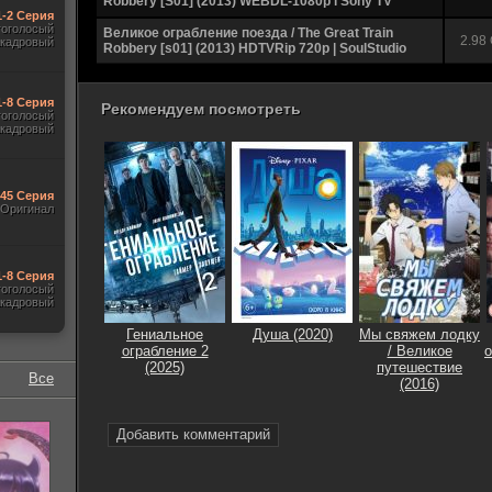
Robbery [S01] (2013) WEBDL-1080p l Sony TV
1-2 Серия
гоголосый
Великое ограбление поезда / The Great Train
2.98
акадровый
Robbery [s01] (2013) HDTVRip 720p | SoulStudio
1-8 Серия
Рекомендуем посмотреть
гоголосый
акадровый
545 Серия
Оригинал
1-8 Серия
гоголосый
акадровый
Гениальное
Душа (2020)
Мы свяжем лодку
ограбление 2
/ Великое
о
(2025)
путешествие
Все
(2016)
Добавить комментарий