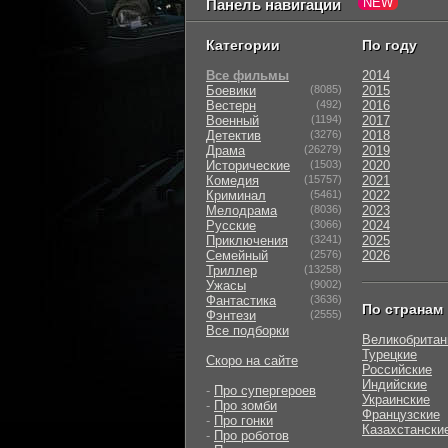
Панель навигации
Категории
По году
Все фильмы
2014
Боевики
(8085)
2015
Вестерн
(492)
2016
Военный
(1194)
2017
Детектив
(3276)
2018
Драма
(26279)
2019
Исторические
(1503)
2020
Комедия
(15757)
2021
Криминал
(5461)
2022
Мелодрама
(8036)
2023
Русские
(3066)
2024
Приключения
(3241)
2025
Семейный
(2576)
2026
Триллер
(13258)
Ужасы
(9002)
Фантастика
(3636)
По странам
Фэнтези
(2555)
Все подборки
Великобритан
Турецкие
Скоро на сайте
Российские
Индийские
-
Про супергероев
Украинские
-
Про зомби
Французские
-
Про гонки
Казахстански
-
Про роботов