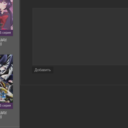
5 серия
саду
)
Добавить
5 серия
саду
)