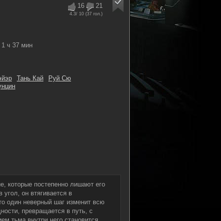
16
21
4.3
/ 10 (
37
гол.)
1 ч 37 мин
эйэр
Тань Кай
Руй Сю
унцин
е, которые постепенно лишают его
 угол, он втягивается в
что один неверный шаг изменит всю
дности, превращается в путь, с
ем тьма внутри него становится