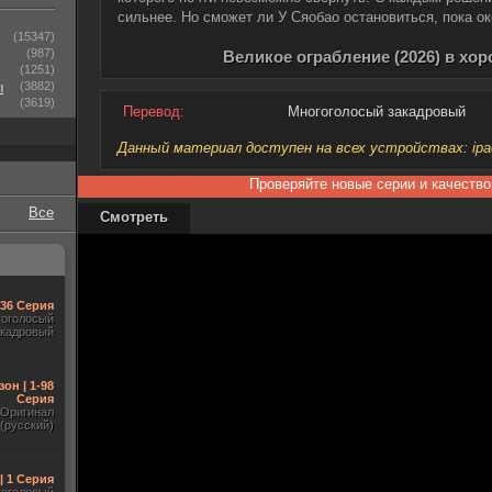
сильнее. Но сможет ли У Сяобао остановиться, пока о
(15347)
(987)
Великое ограбление (2026) в хо
(1251)
ы
(3882)
(3619)
Перевод:
Многоголосый закадровый
Данный материал доступен на всех устройствах: ipad, 
Проверяйте новые серии и качество
Все
Смотреть
-36 Серия
гоголосый
акадровый
зон | 1-98
Серия
Оригинал
(русский)
| 1 Серия