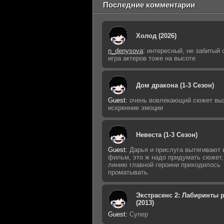
Последние комментарии
Холод (2026)
n_denysova
:
интересный, не забитый 
игра актеров тоже на высоте
Дом дракона (1-3 Сезон)
Guest
:
очень вовлекающий сюжет вы
искренние эмоции
Невеста (1-3 Сезон)
Guest
:
Дарья и прислуга вытягивают 
фильм, это ж надо придумать сюжет,
линию главной героини приходилось
проматывать.
Экстрасенс 2: Лабиринты 
(2013)
Guest
:
Супер