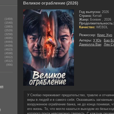
Великое ограбление (2026)
Год выпуска:
2026
Страна:
Китай
(1459)
Жанр:
Боевик , 2026
(1540)
Продолжительность:
(1883)
Качество:
WEBDL
(2529)
(3258)
Режиссер:
Крис Хуо
(4695)
Актеры:
У Юэ
Бао Б
(4444)
Даниэлла Ван
Лян С
(4439)
(4823)
(4598)
(4912)
(4512)
(956)
ия
У Сяобао переживает предательство, травлю и отчаяни
веры в людей и в самого себя. Оказавшись загнанным в
вооруженное ограбление банка, не до конца понимая, 
его жизнь. То, что могло казаться выходом из безысхо
е
которого почти невозможно свернуть. С каждым решени