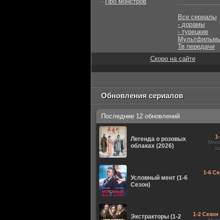
-
Про монстров
Все сериалы
- дорамы
- турецкие
Мультфильм
Тв передачи
Скоро на сайте
Обновления сериалов
Последние 12 обновлений
1
Легенда о розовых
Мно
облаках (2026)
з
1-6 Се
Условный мент (1-6
Сезон)
1-2 Сезон 
Экстракторы (1-2