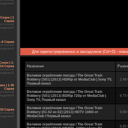
гоголосый
акадровый
 Сезон | 1
Серия
гоголосый
акадровый
1-6 Серия
гоголосый
акадровый
Для зарегистрированных и закладчиков (Ctrl+D) - нов
Сезон | 1-
Название
Разм
14 Серия
гоголосый
акадровый
Великое ограбление поезда / The Great Train
Robbery [S01] (2013) HDRip от MediaClub | Sony TV,
2.48
Первый канал
зон | 1-35
Серия
Великое ограбление поезда / The Great Train
гоголосый
акадровый
Robbery [S01] (2013) BDRip 720р от MediaClub |
8.75
Sony TV, Первый канал
Великое ограбление поезда / The Great Train
-33 Серия
Robbery [01-02 из 02] (2013) HDTV 1080i от
9.99
гоголосый
MediaClub l Первый канал
акадровый
Великое ограбление поезда / The Great Train
6.85