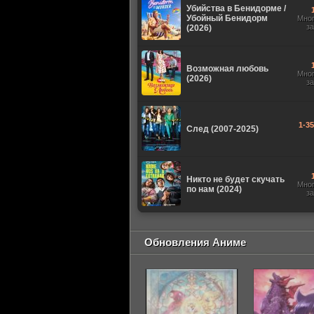
Убийства в Бенидорме /
Убойный Бенидорм
Мно
з
(2026)
Возможная любовь
Мно
(2026)
з
1-3
След (2007-2025)
Никто не будет скучать
Мно
по нам (2024)
з
Обновления Аниме