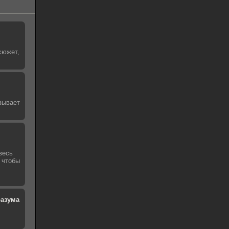
сюжет,
зывает
весь
 чтобы
разума