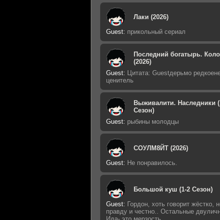
Лаки (2026)
Guest
:
прикольный сериал
Последний богатырь. Кол
(2026)
Guest
:
Цитата: Guestдерьмо редкоен
ценитель
Выживалити. Наследники (
Сезон)
Guest
:
рыбины молодцы
СОУЛМ8ЙТ (2026)
Guest
:
Не понравилось.
Большой куш (1-2 Сезон)
Guest
:
Гордон, хоть говорит жёстко, н
правду и честно.. Остальные двулич
Ида- это мерзость