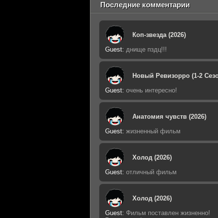
Последние комментарии
Коп-звезда (2026)
Guest
:
днище пздц!!!
Новый Ревизорро (1-2 Сезо
Guest
:
очень интересно!
Анатомия чувств (2026)
Guest
:
жизненный фильм
Холод (2026)
Guest
:
отличный фильм
Холод (2026)
Guest
:
Фильм поставлен жизненно!