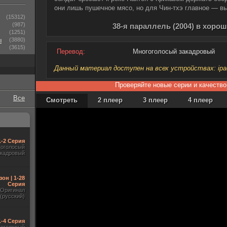
они лишь пушечное мясо, но для Чин-тхэ главное — вы
(15312)
(987)
38-я параллель (2004) в хоро
(1251)
ы
(3880)
(3615)
Перевод:
Многоголосый закадровый
Данный материал доступен на всех устройствах: ipad, 
Проверяйте новые серии и качество
Все
Смотреть
2 плеер
3 плеер
4 плеер
1-2 Серия
гоголосый
акадровый
зон | 1-28
Серия
Оригинал
(русский)
1-4 Серия