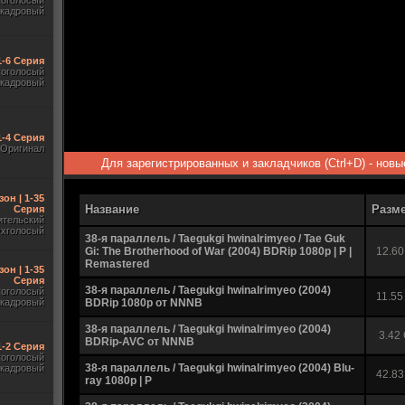
гоголосый
акадровый
1-6 Серия
гоголосый
акадровый
1-4 Серия
Оригинал
Для зарегистрированных и закладчиков (Ctrl+D) - нов
зон | 1-35
Название
Разм
Серия
ительский
ухголосый
38-я параллель / Taegukgi hwinalrimyeo / Tae Guk
Gi: The Brotherhood of War (2004) BDRip 1080p | P |
12.60
Remastered
зон | 1-35
Серия
38-я параллель / Taegukgi hwinalrimyeo (2004)
гоголосый
11.55
акадровый
BDRip 1080p от NNNB
38-я параллель / Taegukgi hwinalrimyeo (2004)
3.42
BDRip-AVC от NNNB
 1-2 Серия
гоголосый
38-я параллель / Taegukgi hwinalrimyeo (2004) Blu-
акадровый
42.83
ray 1080p | P