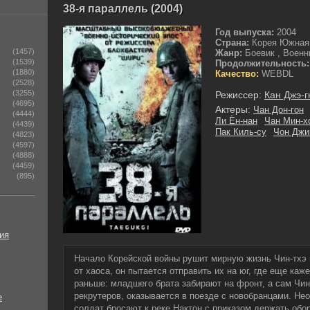
38-я параллель (2004)
Год выпуска:
2004
Страна:
Корея Южная
(1457)
Жанр:
Боевик , Военн
(1539)
Продолжительность:
(1880)
Качество:
WEBDL
(2528)
(3255)
Режиссер:
Кан Джэ-
(4695)
Актеры:
Чан Дон-гон
(4444)
Ли Ён-нан
Чан Мин-х
(4439)
Пак Киль-су
Чон Джи
(4823)
(4597)
(4888)
(4459)
(895)
ия
Начало Корейской войны рушит мирную жизнь Чин-тхэ и
от хаоса, он пытается отправить их на юг, где еще каж
раньше: младшего брата забирают на фронт, а сам Чин
рекрутеров, оказывается в поезде с новобранцами. Н
е
солдат бросают к реке Нактон с приказом держать обо