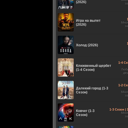
Мно
(2026)
з
Игра на вылет
Мно
(2026)
з
Холод (2026)
1-4 Се
Клюквенный щербет
(1-4 Сезон)
Люб
дв
1-2 Се
Далекий город (1-3
Сезон)
Мно
з
1-3 Сезон |
Ковчег (1-3
Мно
Сезон)
з