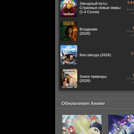
1-4 
Звездный путь:
Странные новые миры
Мно
(1-4 Сезон)
з
Владение
Мно
(2026)
з
1
Коп-звезда (2026)
Закон природы
Мно
(2026)
з
Обновления Аниме