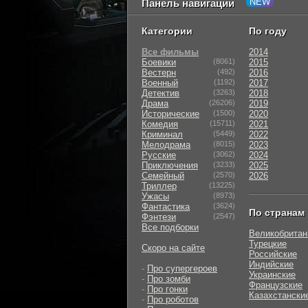
Панель навигации
Категории
По году
Все фильмы
2014
Боевики
(8061)
2015
Вестерн
(492)
2016
Военный
(1192)
2017
Детектив
(3263)
2018
Драма
(26206)
2019
Исторические
(1500)
2020
Комедия
(15711)
2021
Криминал
(5449)
2022
Мелодрама
(8015)
2023
Русские
(3062)
2024
Приключения
(3233)
2025
Семейный
(2570)
2026
Триллер
(13225)
Ужасы
(8973)
Фантастика
(3624)
По странам
Фэнтези
(2547)
Все подборки
Великобритан
Турецкие
Скоро на сайте
Российские
Индийские
-
Про супергероев
Украинские
-
Про зомби
Французские
-
Про гонки
Казахстански
-
Про роботов