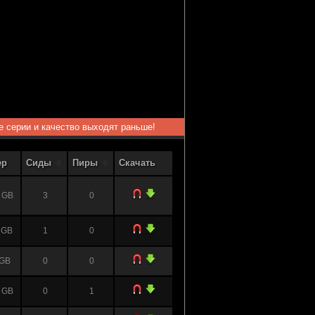
ые серии и качество выходят раньше!
ер
Сиды
Пиры
Скачать
 GB
3
0
 GB
1
0
 GB
0
0
 GB
0
1