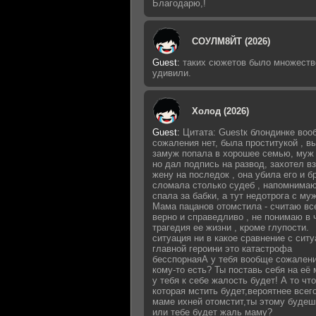
Благодарю,!
СОУЛМ8ЙТ (2026)
Guest
:
таких сюжетов было множеств
удивили.
Холод (2026)
Guest
:
Цитата: Guestк блондинке воо
сожаления нет, была проститукой , 
замуж попала в хорошее семью, муж 
но дал подпись на развод, захотел в
жену на последок , она убила его и б
сломала столько судеб , напомнимаю
спала за бабки, а тут недотрога с му
Мама пацанов отомстила - считаю вс
верно и справедливо , не понимаю в 
трагедия ее жизни , кроме глупости.
ситуация ни в какое сравнение с сит
главной героини это катастрофа
бесспорнаяА у тебя вообще сожалени
кому-то есть? Ты поставь себя на её 
у тебя к себе жалость будет! А то что
которая мстить будет,вероятнее всег
маме ихней отомстит,ты этому будеш
или тебе будет жаль маму?