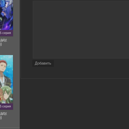
5 серия
саду
)
Добавить
5 серия
саду
)