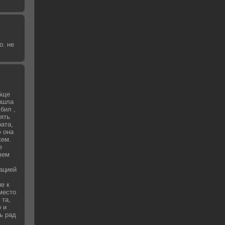
о. не
бще
вышла
бил ,
зять
рата,
 она
жем.
е
чем
уацией
е к
место
 та,
о и
ь рад