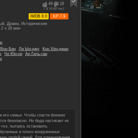
49
18
7.3
/ 10 (
67
гол.)
IMDB 8.0
KP 7.9
ый, Драма, Исторические
2 ч 28 мин
гю
Вон Бин
Ли Ын-джу
Кон Хён-джин
о
Чо Юн-хи
Ан Гиль-ган
н
 его семьи. Чтобы спасти близких
ется безопасно. Но беда настигает их
-тхэ, пытаясь остановить
еобученных и плохо вооруженных
рону любой ценой. Для командования