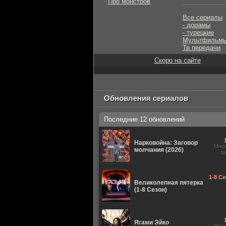
-
Про монстров
Все сериалы
- дорамы
- турецкие
Мультфильм
Тв передачи
Скоро на сайте
Обновления сериалов
Последние 12 обновлений
Нарковойна: Заговор
Мно
молчания (2026)
з
1-8 Се
Великолепная пятерка
(1-8 Сезон)
Ягами Эйко