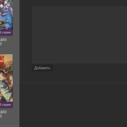
5 серия
саду
)
Добавить
5 серия
саду
)