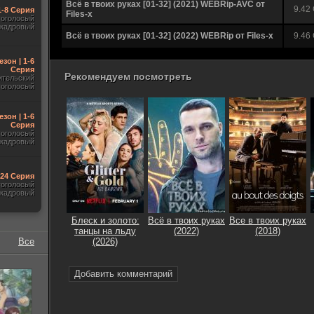
Всё в твоих руках [01-32] (2021) WEBRip-AVC от
9.42
1-8 Серия
Files-х
гоголосый
акадровый
Всё в твоих руках [01-32] (2022) WEBRip от Files-х
9.46
езон | 1-6
Серия
Рекомендуем посмотреть
ительский
гоголосый
езон | 1-6
Серия
гоголосый
акадровый
-24 Серия
гоголосый
акадровый
Блеск и золото:
Всё в твоих руках
Все в твоих руках
танцы на льду
(2022)
(2018)
Все
(2026)
Добавить комментарий