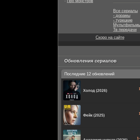
-
Про монстров
Все сериалы
- дорамы
- турецкие
Мультфильм
Тв передачи
Скоро на сайте
Обновления сериалов
Последние 12 обновлений
Холод (2026)
Фейк (2025)
1