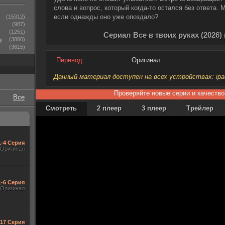
слова и вопрос, который когда-то остался без ответа.
если однажды оно уже опоздало?
(15312)
(987)
(1251)
Сериал Все в твоих руках (2026)
ы
(3880)
(3615)
Перевод:
Оригинал
Данный материал доступен на всех устройствах: ipad, 
Проверяйте новые серии и качество
Все
Смотреть
2 плеер
3 плеер
Трейлер
1-4 Серия
Оригинал
1-6 Серия
Оригинал
-17 Серия