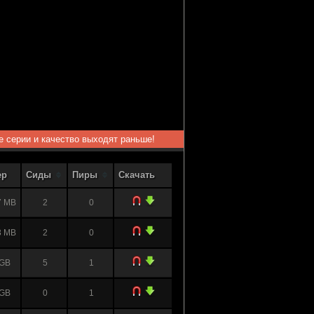
ые серии и качество выходят раньше!
ер
Сиды
Пиры
Скачать
7 MB
2
0
3 MB
2
0
 GB
5
1
 GB
0
1