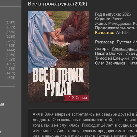
Все в твоих руках (2026)
Год выпуска:
2026
Страна:
Россия
(1457)
Жанр:
Мелодрамы, К
(1539)
Продолжительность:
(1880)
Качество:
WEBDL
(2528)
(3255)
Режиссер:
Рустам И
(4695)
Актеры:
Александра 
(4444)
Никита Волков
Иван 
(4439)
Тимофей Елецкий
Иг
(4823)
Олег Васильков
Нат
(4597)
(4888)
(4459)
(895)
1-2 Серия
ия
Аня и Ваня впервые встретились на свадьбе друзей в 2
двадцать. Она казалась слишком зажатой, он — слишк
тогда так и не случилась. Проходит 14 лет, и судьба с
изменилось: Аня стала успешным предпринимателем, 
е
удача явно не спешит улыбаться. Встреча возвращает