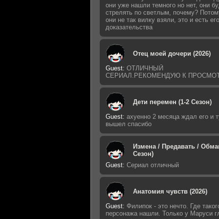
они уже нашли темного но нет, они б
стрелять по светлым, почему? Потом
они не так вилку взяли, это и есть ег
доказательства
Отец моей дочери (2026)
Guest
:
ОТЛИЧНЫЙ
СЕРИАЛ.РЕКОМЕНДУЮ К ПРОСМО
Дети перемен (1-2 Сезон)
Guest
:
ахуенно 2 месяца ждал его и т
вышел спасибо
Измена / Предавать / Обман
Сезон)
Guest
:
Сериал отличный
Анатомия чувств (2026)
Guest
:
Филипок - это нечто. Где таког
персонажа нашли. Только у Маруси г