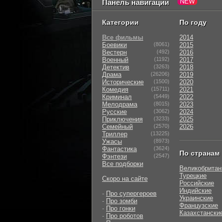
Панель навигации
Категории
По году
Все фильмы
2014
Боевики
(8061)
2015
Вестерн
(492)
2016
Военный
(1192)
2017
Детектив
(3263)
2018
Драма
(26206)
2019
Исторические
(1500)
2020
Комедия
(15711)
2021
Криминал
(5449)
2022
Мелодрама
(8015)
2023
Русские
(3062)
2024
Приключения
(3233)
2025
Семейный
(2570)
2026
Триллер
(13225)
Ужасы
(8973)
Фантастика
(3624)
По странам
Фэнтези
(2547)
Все подборки
Великобритан
Турецкие
Скоро на сайте
Российские
Индийские
-
Про супергероев
Украинские
-
Про зомби
Французские
-
Про гонки
Казахстански
-
Про роботов