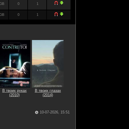
 GB
0
1
 GB
0
1
В твоих руках
В твоих глазах
(2010)
(2014)
10-07-2026, 15:51