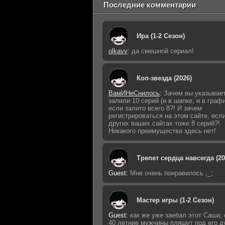
Последние комментарии
Ира (1-2 Сезон)
olkavv
:
да смешной сериал!
Коп-звезда (2026)
ВамИНеСнилось
:
Зачем вы указывает
залили 10 серий (и в шапке, и в графи
если залито всего 8?! И зачем
регистрироваться на этом сайте, есл
других ваших сайтах тоже 8 серий?!
Никакого преимущества здесь нет!
Трепет сердца навсегда (20
Guest
:
Мне очень понравилось ;_;
Мастер игры (1-2 Сезон)
Guest
:
как же уже заебал этот Саша,
40 летние мужчины пляшут под его д