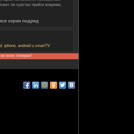
 Может ли чувство прийти вовремя,
 все серии подряд
iphone, android и smartTV.
 во всех плеерах!