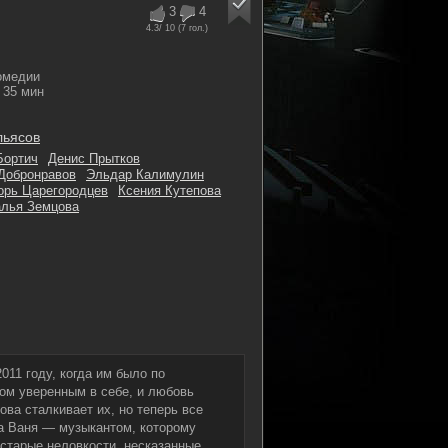
3
4
4.3
/ 10 (
7
гол.)
омедии
35 мин
льясов
Бортич
Денис Прытков
Добронравов
Эльдар Калимулин
орь Царегородцев
Ксения Кутепова
алья Земцова
011 году, когда им было по
ом уверенным в себе, и любовь
нова сталкивает их, но теперь все
а Ваня — музыкантом, которому
 старые неловкости, несказанные