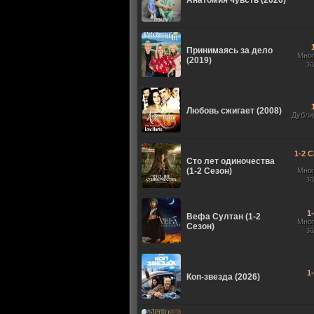
Анатомия чувств (2026)
Принимаясь за дело
Мно
(2019)
з
Любовь сжигает (2008)
Дубли
1-2 С
Сто лет одиночества
(1-2 Сезон)
Мно
з
1
Вефа Султан (1-2
Мно
Сезон)
з
1
Коп-звезда (2026)