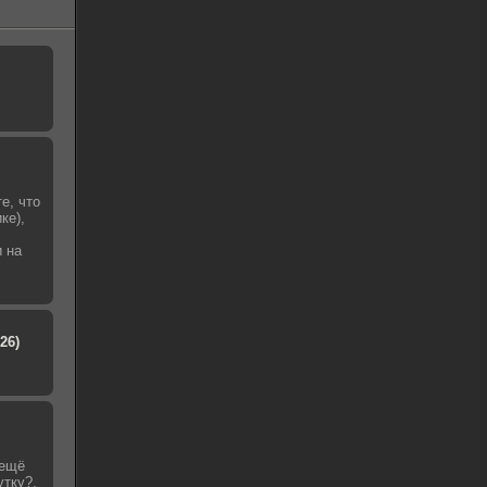
е, что
ке),
и на
26)
 ещё
утку?,