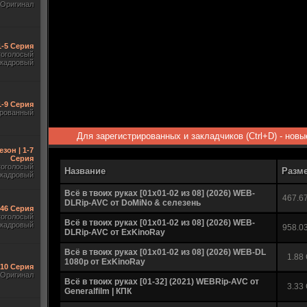
Оригинал
1-5 Серия
гоголосый
акадровый
1-9 Серия
рованный
Для зарегистрированных и закладчиков (Ctrl+D) - нов
езон | 1-7
Серия
гоголосый
Название
Разм
акадровый
Всё в твоих руках [01x01-02 из 08] (2026) WEB-
467.6
DLRip-AVC от DoMiNo & селезень
-46 Серия
гоголосый
Всё в твоих руках [01x01-02 из 08] (2026) WEB-
акадровый
958.0
DLRip-AVC от ExKinoRay
Всё в твоих руках [01x01-02 из 08] (2026) WEB-DL
1.88
1080p от ExKinoRay
-10 Серия
Оригинал
Всё в твоих руках [01-32] (2021) WEBRip-AVC от
3.33
Generalfilm | КПК