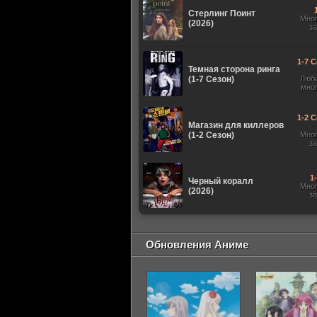
Стерлинг Поинт
Мно
(2026)
з
1-7 С
Темная сторона ринга
(1-7 Сезон)
Люб
мно
1-2 С
Магазин для киллеров
(1-2 Сезон)
Мно
з
1
Черный коралл
Мно
(2026)
з
Обновления Аниме