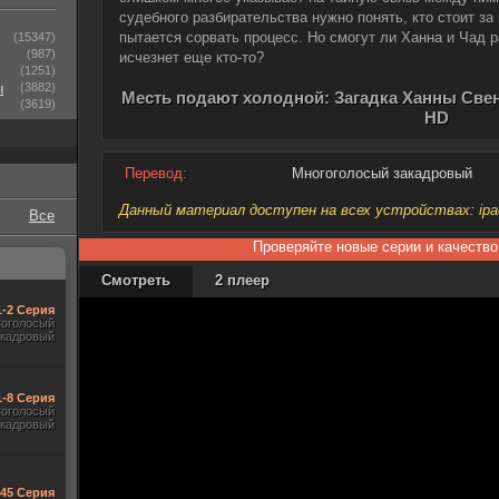
судебного разбирательства нужно понять, кто стоит за
пытается сорвать процесс. Но смогут ли Ханна и Чад 
(15347)
(987)
исчезнет еще кто-то?
(1251)
ы
(3882)
Месть подают холодной: Загадка Ханны Свен
(3619)
HD
Перевод:
Многоголосый закадровый
Данный материал доступен на всех устройствах: ipad, 
Все
Проверяйте новые серии и качество
Смотреть
2 плеер
1-2 Серия
гоголосый
акадровый
1-8 Серия
гоголосый
акадровый
545 Серия