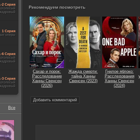
1-2 Серия
Рекомендуем посмотреть
гоголосый
акадровый
1 Серия
ые оперы
1-6 Серия
гоголосый
акадровый
Сахар и порок:
Жажда смерти:
Гнилое яблоко:
Расследование
тайна Ханны
Расследования
1-3 Серия
Ханны Свенсен
Свенсен (2023)
Ханны Свенсен
гоголосый
(2026)
(2024)
акадровый
Добавить комментарий
Все