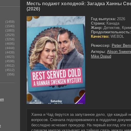
Месть подают холодной: Загадка Ханны Св
(2026)
Год выпуска:
2026
(1459)
Страна:
Канада
(1540)
Жанр:
Детектив, Крим
(1883)
Продолжительность:
(2529)
Качество:
WEBDL
(3258)
(4695)
Режиссер:
Peter Ben
(4444)
Актеры:
Alison Sween
(4439)
Mike Dopud
(4823)
(4598)
(4912)
(4512)
(956)
ия
Ханна и Чад берутся за запутанное дело, где каждый 
вопросов. Сначала подозреваемого в подделке докумен
бесследно исчезает прокурор. На первый взгляд эти со
е
слишком многое указывает на тайную связь между ними