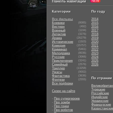
Панель навигации
Категории
По году
Все фильмы
2014
Боевики
(8085)
2015
Вестерн
(492)
2016
Военный
(1194)
2017
Детектив
(3276)
2018
Драма
(26279)
2019
Исторические
(1503)
2020
Комедия
(15757)
2021
Криминал
(5461)
2022
Мелодрама
(8036)
2023
Русские
(3066)
2024
Приключения
(3241)
2025
Семейный
(2576)
2026
Триллер
(13258)
Ужасы
(9002)
Фантастика
(3636)
По странам
Фэнтези
(2555)
Все подборки
Великобритан
Турецкие
Скоро на сайте
Российские
Индийские
-
Про супергероев
Украинские
-
Про зомби
Французские
-
Про гонки
Казахстански
-
Про роботов