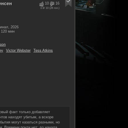
енсен
10
16
3.9
/ 10 (
26
гол.)
инал, 2026
120 мин
son
ey
Victor Webster
Tess Atkins
новый факт только добавляет
тов находят убитым, а вскоре
бытия могут казаться разными, но
. Времени почти нет: до начала