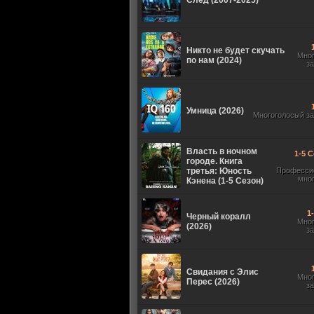
След (2007-2025)
Никто не будет скучать
Мно
по нам (2024)
з
Умница (2026)
Многоголосый з
Власть в ночном
1-5 С
городе. Книга
третья: Юность
Професси
мно
Кэнена (1-5 Сезон)
1
Черный коралл
Мно
(2026)
з
Свидания с Элис
Мно
Перес (2026)
з