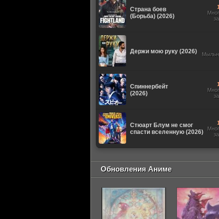
Страна боев
Мно
(Борьба) (2026)
з
Держи мою руку (2026)
Мыльн
Спиннербейт
Мно
(2026)
з
Стюарт Блум не смог
Мно
спасти вселенную (2026)
з
Обновления Аниме