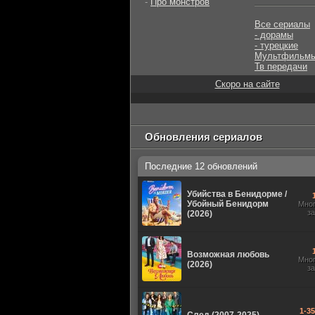
-
Про монстров
Все сериалы
- дорамы
- турецкие
Мультфильм
Тв передачи
Скоро на сайте
Обновления сериалов
Последние 12 обновлений
Убийства в Бенидорме /
Убойный Бенидорм
Мно
з
(2026)
Возможная любовь
Мно
(2026)
з
1-3