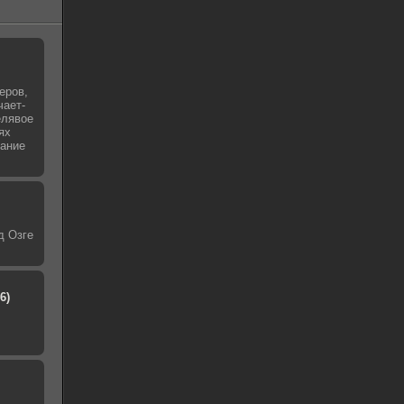
еров,
чает-
елявое
ях
чание
д Озге
6)