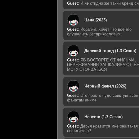
Guest
:
И не стидно же такий бренд с
Цена (2023)
Guest
:
Ибрагим,,хочет что все его
слушались бесприкословно
Далекий город (1-3 Сезон)
Guest
:
ЯВ ВОСТОРГЕ ОТ ФИЛЬМА,
ПЕРЕЖИВАНИЯ ЗАШКАЛИВАЮТ, Н
МОГУ ОТОРВАТЬСЯ
Черный факел (2026)
Guest
:
Это просто чудо совктую всем
фанатам аниме
Невеста (1-3 Сезон)
Guest
:
Дерья нравится мне она такая
пофигистка?