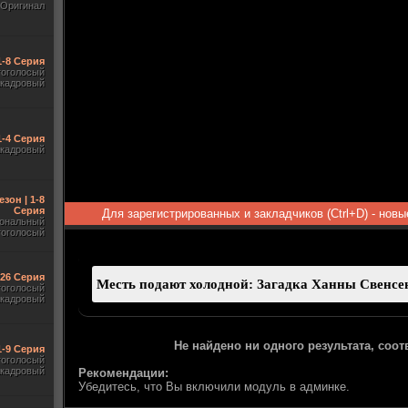
Оригинал
1-8 Серия
гоголосый
акадровый
1-4 Серия
акадровый
езон | 1-8
Серия
Для зарегистрированных и закладчиков (Ctrl+D) - нов
ональный
гоголосый
-26 Серия
гоголосый
акадровый
Не найдено ни одного результата, соо
1-9 Серия
гоголосый
акадровый
Рекомендации:
Убедитесь, что Вы включили модуль в админке.