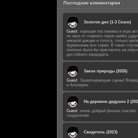
Последние комментарии
Золотое дно (1-3 Сезон)
Guest
:
хорошая постановка и игра акт
но звук от главного героя шибко удру
никакой дикции и голоса, только шеп
бурмачание все серии. В таких случа
полезно было-бы пригласить на озву
достойного кандидата.
Закон природы (2026)
Guest
:
Захватывающие сцены! Вперё
и Альперен
На деревню дедушке 2 (202
Guest
:
очень добрый фильм спасибо
создателям
Свидетель (2023)