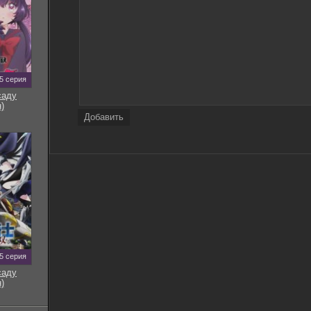
5 серия
саду
)
Добавить
5 серия
саду
)