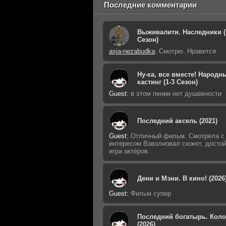
Последние комментарии
Выживалити. Наследники (
Сезон)
asja-nezabudka
:
Смотрю. Нравится
Ну-ка, все вместе! Народн
кастинг (1-3 Сезон)
Guest
:
в этом пении нет душевности
Последний аксель (2021)
Guest
:
Отличный фильм. Смотрела с
интересом Взволновал сюжет, досто
игра актёров.
Дени и Мэни. В кино! (2026
Guest
:
Фильм супер
Последний богатырь. Кол
(2026)