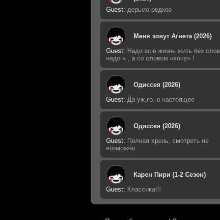
Guest
:
дерьмо редкое
Меня зовут Агнета (2026)
Guest
:
Надо всю жизнь жить без слов
надо « , а со словом «хочу» !
Одиссея (2026)
Guest
:
Да уж,го..о настоящее
Одиссея (2026)
Guest
:
Полная хрень, смотреть не
возможно
Карен Пири (1-2 Сезон)
Guest
:
Классика!!!