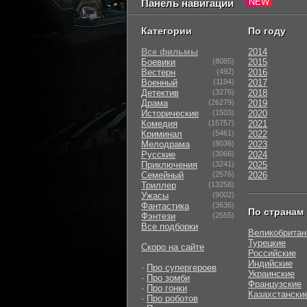
Панель навигации
Категории
По году
Все фильмы
2014
Боевики
(8085)
2015
Вестерн
(492)
2016
Военный
(1194)
2017
Детектив
(3276)
2018
Драма
(26279)
2019
Исторические
(1503)
2020
Комедия
(15757)
2021
Криминал
(5461)
2022
Мелодрама
(8036)
2023
Русские
(3066)
2024
Приключения
(3241)
2025
Семейный
(2576)
2026
Триллер
(13258)
Ужасы
(9002)
Фантастика
(3636)
По странам
Фэнтези
(2555)
Все подборки
Великобритан
Турецкие
Скоро на сайте
Российские
Индийские
-
Про супергероев
Украинские
-
Про зомби
Французские
-
Про гонки
Казахстански
-
Про роботов