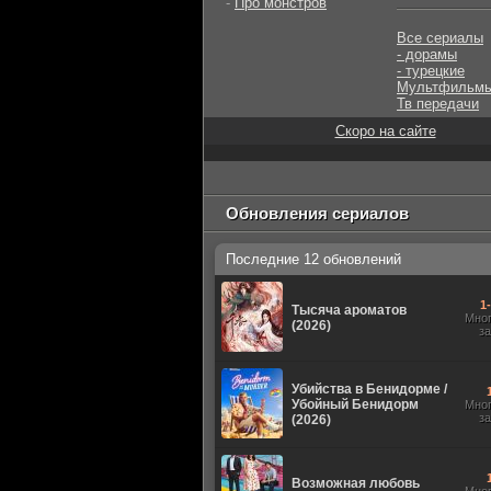
-
Про монстров
Все сериалы
- дорамы
- турецкие
Мультфильм
Тв передачи
Скоро на сайте
Обновления сериалов
Последние 12 обновлений
1
Тысяча ароматов
Мно
(2026)
з
Убийства в Бенидорме /
Убойный Бенидорм
Мно
з
(2026)
Возможная любовь