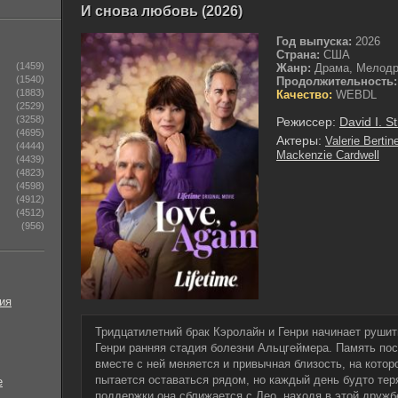
И снова любовь (2026)
Год выпуска:
2026
Страна:
США
(1459)
Жанр:
Драма, Мелодр
(1540)
Продолжительность:
(1883)
Качество:
WEBDL
(2529)
(3258)
Режиссер:
David I. S
(4695)
Актеры:
Valerie Bertine
(4444)
Mackenzie Cardwell
(4439)
(4823)
(4598)
(4912)
(4512)
(956)
ия
Тридцатилетний брак Кэролайн и Генри начинает рушит
Генри ранняя стадия болезни Альцгеймера. Память пост
вместе с ней меняется и привычная близость, на кото
пытается оставаться рядом, но каждый день будто тер
е
поддержки она сближается с Лео, находя в этой дружб