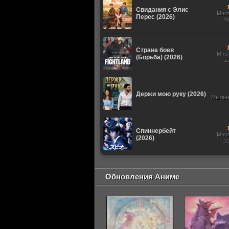
Свидания с Элис
Мно
Перес (2026)
з
Страна боев
Мно
(Борьба) (2026)
з
Держи мою руку (2026)
Мыльн
Спиннербейт
Мно
(2026)
з
Обновления Аниме