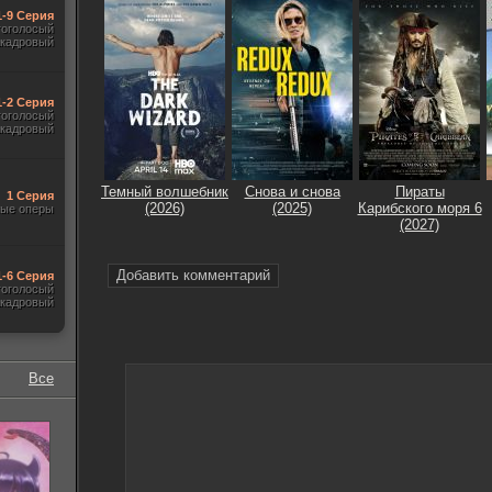
1-9 Серия
гоголосый
акадровый
1-2 Серия
гоголосый
акадровый
Темный волшебник
Снова и снова
Пираты
1 Серия
(2026)
(2025)
Карибского моря 6
ые оперы
(2027)
Добавить комментарий
1-6 Серия
гоголосый
акадровый
Все