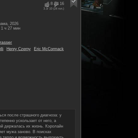
8
16
3.3
/ 10 (
24
гол.)
ама, 2026
1 ч 27 мин
trasser
lli
Henry Czerny
Eric McCormack
ься после страшного диагноза: у
епенно ускользает от него, а
рой держалась их жизнь. Кэролайн
яет мужа заново. В поисках
е тепло и возможность выдохнуть.