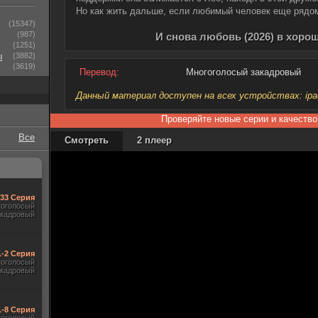
Но как жить дальше, если любимый человек еще рядом
(15347)
(987)
И снова любовь (2026) в хоро
(1251)
ы
(3882)
(3619)
Перевод:
Многоголосый закадровый
Данный материал доступен на всех устройствах: ipad, 
Проверяйте новые серии и качество
Все
Смотреть
2 плеер
-33 Серия
гоголосый
акадровый
1-2 Серия
гоголосый
акадровый
1-8 Серия