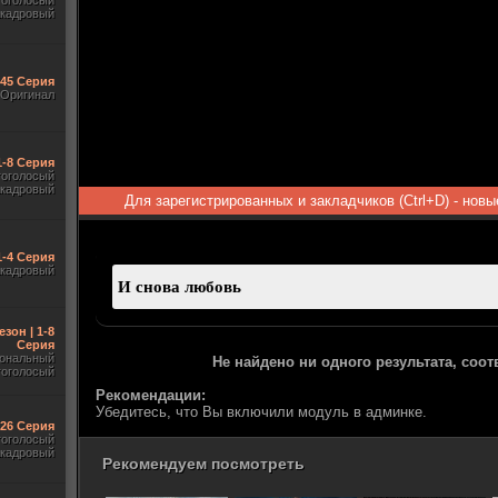
гоголосый
акадровый
545 Серия
Оригинал
1-8 Серия
гоголосый
акадровый
Для зарегистрированных и закладчиков (Ctrl+D) - нов
1-4 Серия
акадровый
езон | 1-8
Серия
ональный
Не найдено ни одного результата, соо
гоголосый
Рекомендации:
Убедитесь, что Вы включили модуль в админке.
-26 Серия
гоголосый
акадровый
Рекомендуем посмотреть