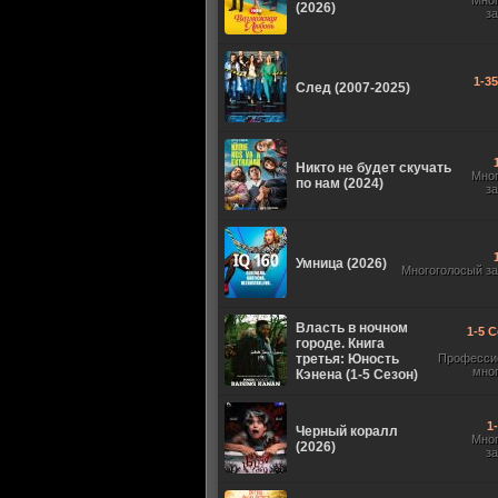
Мно
(2026)
з
1-3
След (2007-2025)
Никто не будет скучать
Мно
по нам (2024)
з
Умница (2026)
Многоголосый з
Власть в ночном
1-5 С
городе. Книга
третья: Юность
Професси
мно
Кэнена (1-5 Сезон)
1
Черный коралл
Мно
(2026)
з