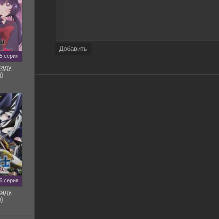
Добавить
5 серия
саду
)
5 серия
саду
)