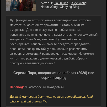
Актеры:
Jialun Ren
Riley Wang
Herun Wang
Xiaoying Ding
Лу Цяньцяо — потомок клана воинов-демонов, который
мечтает избавиться от проклятия и стать обычным
смертным. Для этого ему нужно пройти тяжелые
испытания, но путь меняется, когда он заключает духовный
контракт с Синь Мэй, неопытной ученицей секты
бессмертных. Теперь им вместе предстоит преодолеть
опасности, раскрыть тайну этой связи и разоблачить
заговор, угрожающий равновесию трех миров. Но сможет
ли тот, кто рожден с демонической судьбой, обрести
простую человеческую жизнь?
Сериал Пара, созданная на небесах (2026) все
серии подряд
Перевод:
Многоголосый закадровый
Данный материал доступен на всех устройствах: ipad,
iphone, android и smartTV.