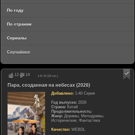
По году
По странам
Сериалы
Случайное
12
14
4.6
/ 10 (
26
гол.)
Пара, созданная на небесах (2026)
Добавлено:
1-40 Серия
Год выпуска:
2026
Страна:
Китай
Продолжительность:
Жанр:
Дорамы, Мелодрамы,
Исторические, Фантастика
Качество:
WEBDL