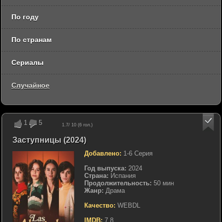
По году
По странам
Сериалы
Случайное
1
5
1.7
/ 10 (
6
гол.)
Заступницы (2024)
Добавлено:
1-6 Серия
Год выпуска:
2024
Страна:
Испания
Продолжительность:
50 мин
Жанр:
Драма
Качество:
WEBDL
IMDB:
7.8