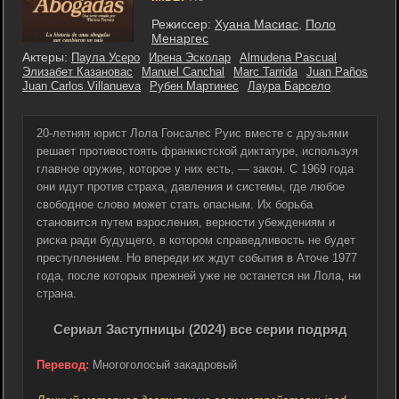
Режиссер:
Хуана Масиас
,
Поло
Менаргес
Актеры:
Паула Усеро
Ирена Эсколар
Almudena Pascual
Элизабет Казановас
Manuel Canchal
Marc Tarrida
Juan Paños
Juan Carlos Villanueva
Рубен Мартинес
Лаура Барсело
20-летняя юрист Лола Гонсалес Руис вместе с друзьями
решает противостоять франкистской диктатуре, используя
главное оружие, которое у них есть, — закон. С 1969 года
они идут против страха, давления и системы, где любое
свободное слово может стать опасным. Их борьба
становится путем взросления, верности убеждениям и
риска ради будущего, в котором справедливость не будет
преступлением. Но впереди их ждут события в Аточе 1977
года, после которых прежней уже не останется ни Лола, ни
страна.
Сериал Заступницы (2024) все серии подряд
Перевод:
Многоголосый закадровый