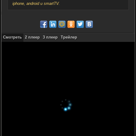
iphone, android и smartTV.
Смотреть
2 плеер
3 плеер
Трейлер