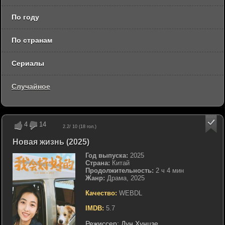
По году
По странам
Сериалы
Случайное
4
14
2.2
/ 10 (
18
гол.)
Новая жизнь (2025)
Год выпуска:
2025
Страна:
Китай
Продолжительность:
2 ч 4 мин
Жанр:
Драма, 2025
Качество:
WEBDL
IMDB:
5.7
Режиссер:
Дун Хунцзе