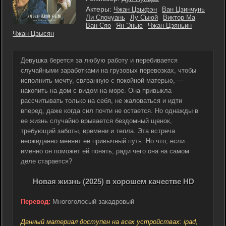
Актеры:
Чжан Цзыфэн
Ван Цзинчунь
Ли Сяочуань
Лу Сыюй
Виктор Ма
Ван Сяо
Ян Энью
Чжан Цзяньин
Чжан Цзысян
Девушка берется за любую работу и перебивается
случайными заработками на грузовых перевозках, чтобы
исполнить мечту, связанную с покойной матерью, —
накопить на дом с видом на море. Она привыкла
рассчитывать только на себя, не жаловаться и идти
вперед, даже когда сил почти не остается. Но однажды в
ее жизнь случайно врывается бездомный щенок,
требующий заботы, времени и тепла. Эта встреча
неожиданно меняет ее привычный путь. Но что, если
именно он поможет ей понять, ради чего она на самом
деле старается?
Новая жизнь (2025) в хорошем качестве HD
Перевод:
Многоголосый закадровый
Данный материал доступен на всех устройствах: ipad,