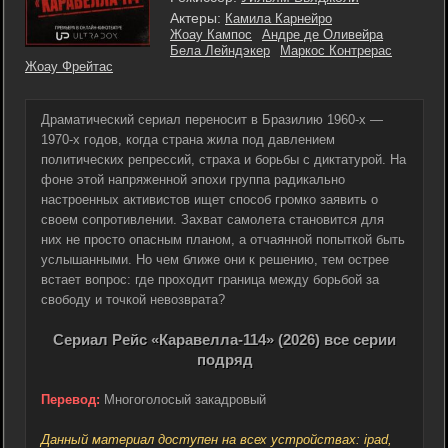
Актеры:
Камила Карнейро
Жоау Кампос
Андре де Оливейра
Бела Лейндэкер
Маркос Контрерас
Жоау Фрейтас
Драматический сериал переносит в Бразилию 1960-х —
1970-х годов, когда страна жила под давлением
политических репрессий, страха и борьбы с диктатурой. На
фоне этой напряженной эпохи группа радикально
настроенных активистов ищет способ громко заявить о
своем сопротивлении. Захват самолета становится для
них не просто опасным планом, а отчаянной попыткой быть
услышанными. Но чем ближе они к решению, тем острее
встает вопрос: где проходит граница между борьбой за
свободу и точкой невозврата?
Сериал Рейс «Каравелла-114» (2026) все серии
подряд
Перевод:
Многоголосый закадровый
Данный материал доступен на всех устройствах: ipad,