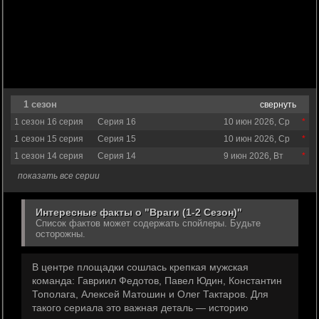
1 сезон
свернуть
1 сезон 16 серия
Серия 16
10 июн 2026, Ср
1 сезон 15 серия
Серия 15
10 июн 2026, Ср
1 сезон 14 серия
Серия 14
9 июн 2026, Вт
показать все серии
Интересные факты о "Враги (1-2 Сезон)"
Список фактов может содержать спойлеры. Будьте
осторожны.
В центре площадки сошлась крепкая мужская
команда: Гавриил Федотов, Павел Юдин, Константин
Тополага, Алексей Матошин и Олег Тактаров. Для
такого сериала это важная деталь — историю