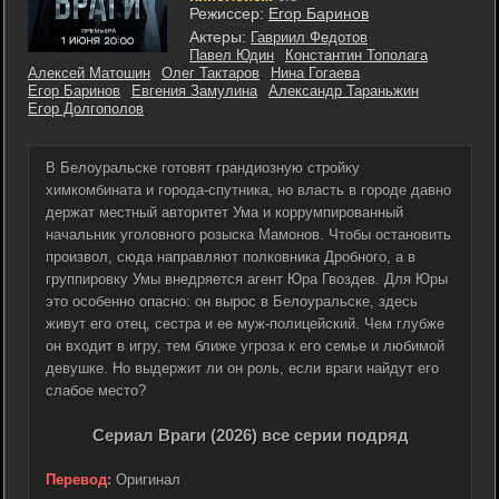
Режиссер:
Егор Баринов
Актеры:
Гавриил Федотов
Павел Юдин
Константин Тополага
Алексей Матошин
Олег Тактаров
Нина Гогаева
Егор Баринов
Евгения Замулина
Александр Тараньжин
Егор Долгополов
В Белоуральске готовят грандиозную стройку
химкомбината и города-спутника, но власть в городе давно
держат местный авторитет Ума и коррумпированный
начальник уголовного розыска Мамонов. Чтобы остановить
произвол, сюда направляют полковника Дробного, а в
группировку Умы внедряется агент Юра Гвоздев. Для Юры
это особенно опасно: он вырос в Белоуральске, здесь
живут его отец, сестра и ее муж-полицейский. Чем глубже
он входит в игру, тем ближе угроза к его семье и любимой
девушке. Но выдержит ли он роль, если враги найдут его
слабое место?
Сериал Враги (2026) все серии подряд
Перевод:
Оригинал