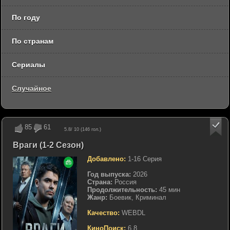
По году
По странам
Сериалы
Случайное
85
61
5.8
/ 10 (
146
гол.)
Враги (1-2 Сезон)
Добавлено:
1-16 Серия
Год выпуска:
2026
Страна:
Россия
Продолжительность:
45 мин
Жанр:
Боевик, Криминал
Качество:
WEBDL
КиноПоиск:
6.8