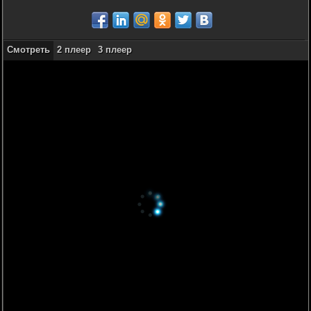
Смотреть
2 плеер
3 плеер