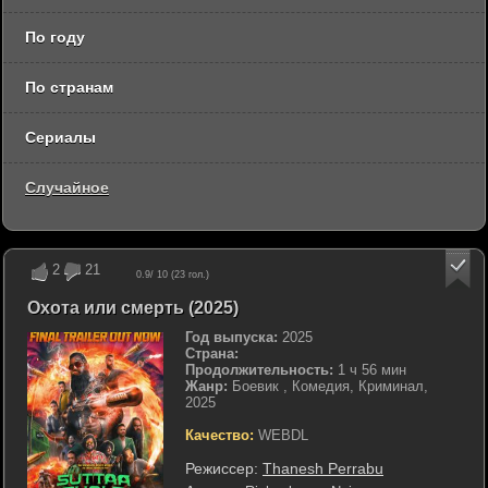
По году
По странам
Сериалы
Случайное
2
21
0.9
/ 10 (
23
гол.)
Охота или смерть (2025)
Год выпуска:
2025
Страна:
Продолжительность:
1 ч 56 мин
Жанр:
Боевик , Комедия, Криминал,
2025
Качество:
WEBDL
Режиссер:
Thanesh Perrabu