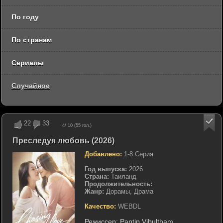
По году
По странам
Сериалы
Случайное
22
33
4
/ 10 (
55
гол.)
Преследуя любовь (2026)
Добавлено:
1-8 Серия
Год выпуска:
2026
Страна:
Таиланд
Продолжительность:
Жанр:
Дорамы, Драма
Качество:
WEBDL
Режиссер:
Pantip Vibultham