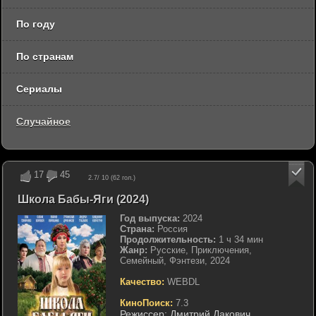
По году
По странам
Сериалы
Случайное
17
45
2.7
/ 10 (
62
гол.)
Школа Бабы-Яги (2024)
Год выпуска:
2024
Страна:
Россия
Продолжительность:
1 ч 34 мин
Жанр:
Русские, Приключения,
Семейный, Фэнтези, 2024
Качество:
WEBDL
КиноПоиск:
7.3
Режиссер:
Дмитрий Дакович