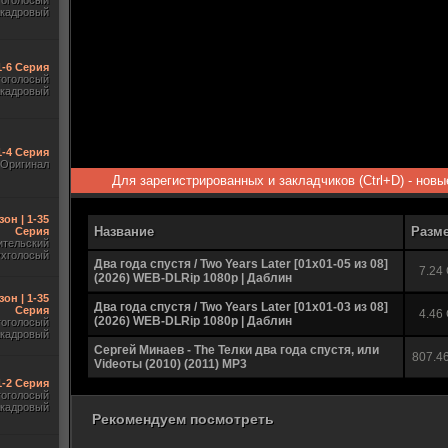
гоголосый
акадровый
1-6 Серия
гоголосый
акадровый
1-4 Серия
Оригинал
Для зарегистрированных и закладчиков (Ctrl+D) - нов
зон | 1-35
Название
Разм
Серия
ительский
ухголосый
Два года спустя / Two Years Later [01x01-05 из 08]
7.24
(2026) WEB-DLRip 1080p | Даблин
зон | 1-35
Два года спустя / Two Years Later [01x01-03 из 08]
Серия
4.46
(2026) WEB-DLRip 1080p | Даблин
гоголосый
акадровый
Сергей Минаев - The Телки два года спустя, или
807.4
Videoты (2010) (2011) MP3
 1-2 Серия
гоголосый
акадровый
Рекомендуем посмотреть