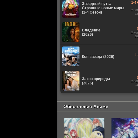
1-4 
Звездный путь:
Странные новые миры
Мно
(1-4 Сезон)
з
Владение
Мно
(2026)
з
1
Коп-звезда (2026)
Закон природы
Мно
(2026)
з
Обновления Аниме