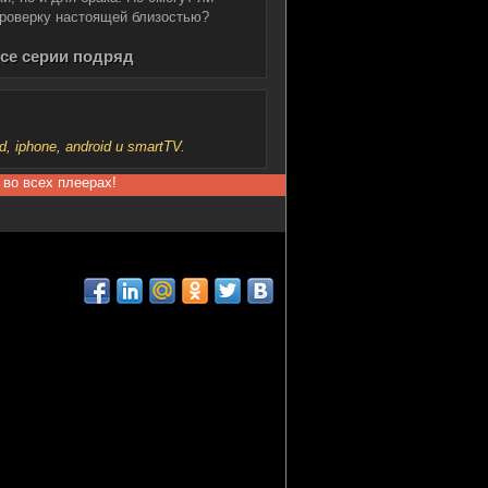
проверку настоящей близостью?
все серии подряд
iphone, android и smartTV.
 во всех плеерах!