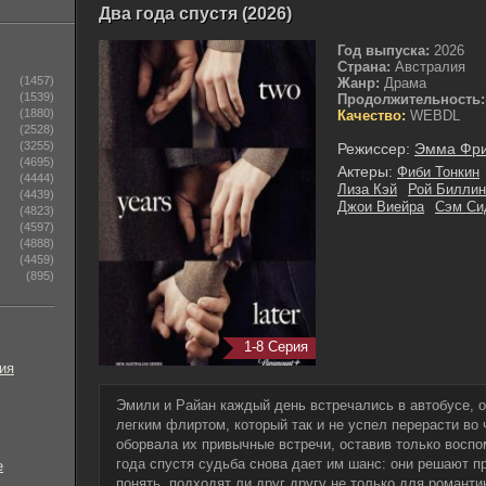
Два года спустя (2026)
Год выпуска:
2026
Страна:
Австралия
(1457)
Жанр:
Драма
(1539)
Продолжительность:
(1880)
Качество:
WEBDL
(2528)
(3255)
Режиссер:
Эмма Фр
(4695)
Актеры:
Фиби Тонкин
(4444)
Лиза Кэй
Рой Биллин
(4439)
Джои Виейра
Сэм Си
(4823)
(4597)
(4888)
(4459)
(895)
1-8 Серия
ия
Эмили и Райан каждый день встречались в автобусе, 
легким флиртом, который так и не успел перерасти во
оборвала их привычные встречи, оставив только воспо
года спустя судьба снова дает им шанс: они решают п
е
понять, подходят ли друг другу не только для романтик