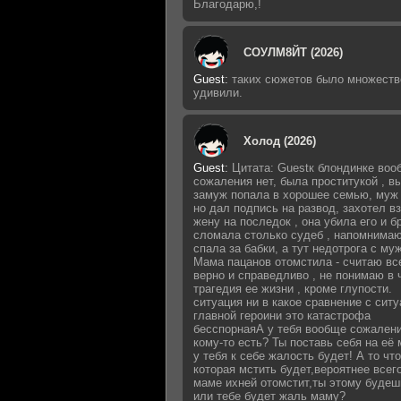
Благодарю,!
СОУЛМ8ЙТ (2026)
Guest
:
таких сюжетов было множеств
удивили.
Холод (2026)
Guest
:
Цитата: Guestк блондинке воо
сожаления нет, была проститукой , 
замуж попала в хорошее семью, муж 
но дал подпись на развод, захотел в
жену на последок , она убила его и б
сломала столько судеб , напомнимаю
спала за бабки, а тут недотрога с му
Мама пацанов отомстила - считаю вс
верно и справедливо , не понимаю в 
трагедия ее жизни , кроме глупости.
ситуация ни в какое сравнение с сит
главной героини это катастрофа
бесспорнаяА у тебя вообще сожалени
кому-то есть? Ты поставь себя на её 
у тебя к себе жалость будет! А то что
которая мстить будет,вероятнее всег
маме ихней отомстит,ты этому будеш
или тебе будет жаль маму?