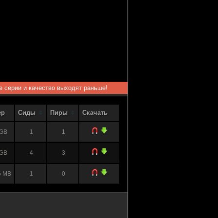
ые серии и качество выходят раньше!
ер
Сиды
Пиры
Скачать
 GB
1
1
 GB
4
3
6 MB
1
0