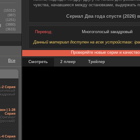
чувства, начавшиеся между остановками, выдержать 
(15312)
(987)
Сериал Два года спустя (2026) 
(1251)
ы
(3880)
(3615)
Перевод:
Многоголосый закадровый
Данный материал доступен на всех устройствах: ipad, 
Проверяйте новые серии и качество
Все
Смотреть
2 плеер
Трейлер
1-2 Серия
гоголосый
акадровый
зон | 1-28
Серия
Оригинал
(русский)
1-4 Серия