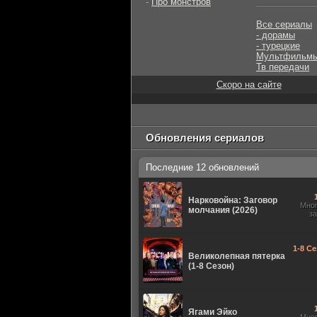
-
Про монстров
Все сериалы
- дорамы
- турецкие
Мультфильм
Тв передачи
Скоро на сайте
Обновления сериалов
Последние 12 обновлений
Нарковойна: Заговор
Мно
молчания (2026)
з
1-8 Се
Великолепная пятерка
(1-8 Сезон)
Ягами Эйко