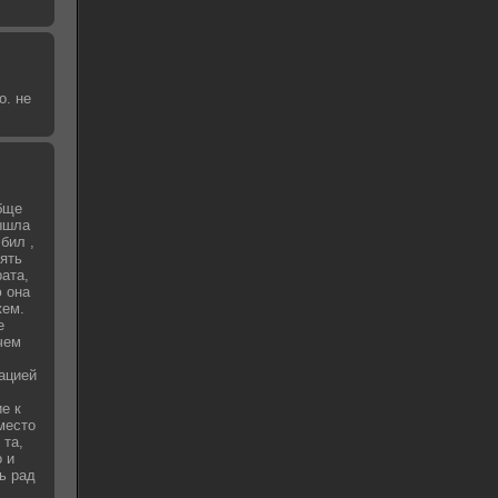
о. не
бще
вышла
бил ,
зять
рата,
 она
жем.
е
чем
уацией
е к
место
 та,
о и
ь рад