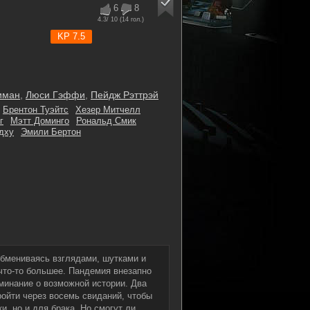
6
8
4.3
/ 10 (
14
гол.)
KP 7.5
иман
,
Люси Гэффи
,
Пейдж Рэттрэй
Брентон Туэйтс
Хезер Митчелл
г
Мэтт Доминго
Рональд Смик
дху
Эмили Бертон
обмениваясь взглядами, шутками и
 что-то большее. Пандемия внезапно
минание о возможной истории. Два
ройти через восемь свиданий, чтобы
и, но и для брака. Но смогут ли