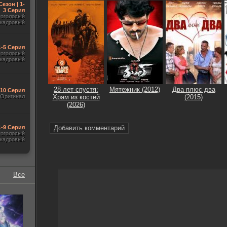
Сезон | 1-
3 Серия
гоголосый
акадровый
1-5 Серия
гоголосый
акадровый
28 лет спустя:
Мятежник (2012)
Два плюс два
-10 Серия
Оригинал
Храм из костей
(2015)
(2026)
1-9 Серия
Добавить комментарий
гоголосый
акадровый
Все