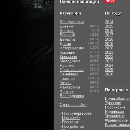
Панель навигации
Категории
По году
Все фильмы
2014
Боевики
(8061)
2015
Вестерн
(492)
2016
Военный
(1192)
2017
Детектив
(3263)
2018
Драма
(26206)
2019
Исторические
(1500)
2020
Комедия
(15711)
2021
Криминал
(5449)
2022
Мелодрама
(8015)
2023
Русские
(3062)
2024
Приключения
(3233)
2025
Семейный
(2570)
2026
Триллер
(13225)
Ужасы
(8973)
Фантастика
(3624)
По странам
Фэнтези
(2547)
Все подборки
Великобритан
Турецкие
Скоро на сайте
Российские
Индийские
-
Про супергероев
Украинские
-
Про зомби
Французские
-
Про гонки
Казахстански
-
Про роботов