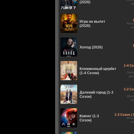
Мно
(2026)
з
Игра на вылет
Мно
(2026)
з
Холод (2026)
1-4 Се
Клюквенный щербет
(1-4 Сезон)
Люб
дв
1-2 Се
Далекий город (1-3
Сезон)
Мно
з
1-3 Сезон |
Ковчег (1-3
Мно
Сезон)
з