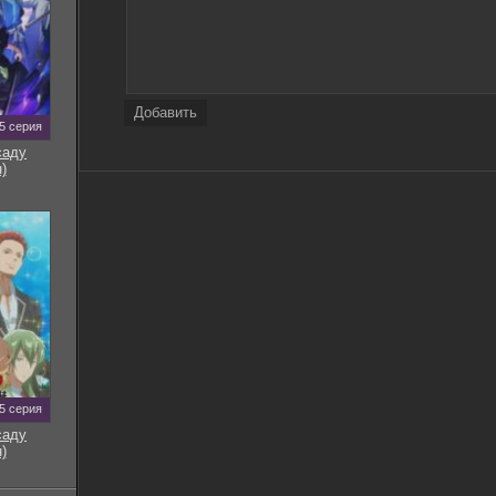
Добавить
5 серия
саду
)
5 серия
саду
)