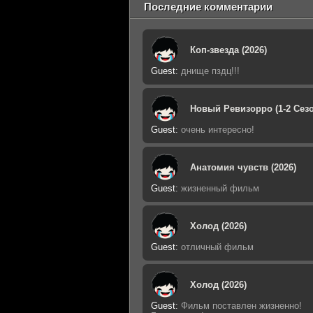
Последние комментарии
Коп-звезда (2026)
Guest
:
днище пздц!!!
Новый Ревизорро (1-2 Сезо
Guest
:
очень интересно!
Анатомия чувств (2026)
Guest
:
жизненный фильм
Холод (2026)
Guest
:
отличный фильм
Холод (2026)
Guest
:
Фильм поставлен жизненно!