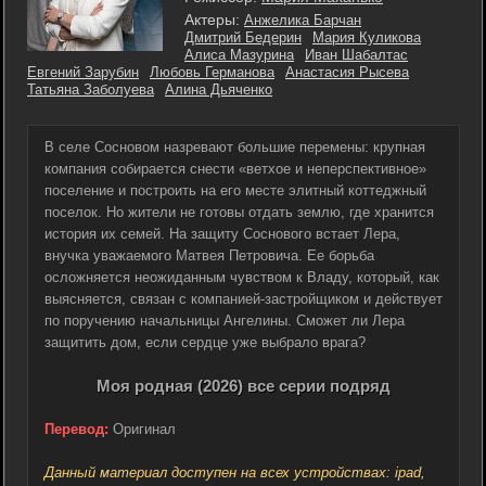
Актеры:
Анжелика Барчан
Дмитрий Бедерин
Мария Куликова
Алиса Мазурина
Иван Шабалтас
Евгений Зарубин
Любовь Германова
Анастасия Рысева
Татьяна Заболуева
Алина Дьяченко
В селе Сосновом назревают большие перемены: крупная
компания собирается снести «ветхое и неперспективное»
поселение и построить на его месте элитный коттеджный
поселок. Но жители не готовы отдать землю, где хранится
история их семей. На защиту Соснового встает Лера,
внучка уважаемого Матвея Петровича. Ее борьба
осложняется неожиданным чувством к Владу, который, как
выясняется, связан с компанией-застройщиком и действует
по поручению начальницы Ангелины. Сможет ли Лера
защитить дом, если сердце уже выбрало врага?
Моя родная (2026) все серии подряд
Перевод:
Оригинал
Данный материал доступен на всех устройствах: ipad,