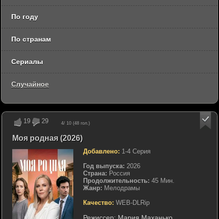
По году
По странам
Сериалы
Случайное
19
29
4
/ 10 (
48
гол.)
Моя родная (2026)
Добавлено:
1-4 Серия
Год выпуска:
2026
Страна:
Россия
Продолжительность:
45 Мин.
Жанр:
Мелодрамы
Качество:
WEB-DLRip
Режиссер:
Мария Маханько