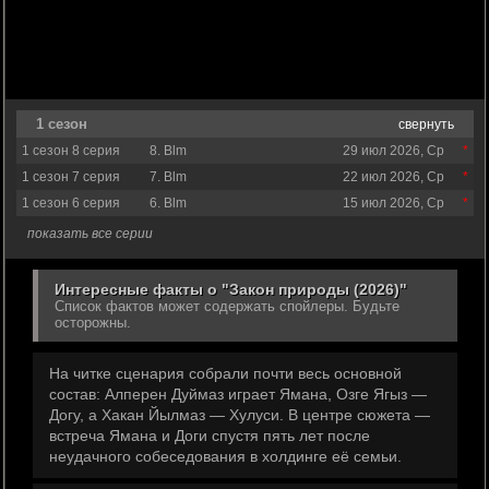
1 сезон
свернуть
1 сезон 8 серия
8. Blm
29 июл 2026, Ср
1 сезон 7 серия
7. Blm
22 июл 2026, Ср
1 сезон 6 серия
6. Blm
15 июл 2026, Ср
показать все серии
Интересные факты о "Закон природы (2026)"
Список фактов может содержать спойлеры. Будьте
осторожны.
На читке сценария собрали почти весь основной
состав: Алперен Дуймаз играет Ямана, Озге Ягыз —
Догу, а Хакан Йылмаз — Хулуси. В центре сюжета —
встреча Ямана и Доги спустя пять лет после
неудачного собеседования в холдинге её семьи.