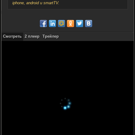
iphone, android и smartTV.
Смотреть
2 плеер
Трейлер