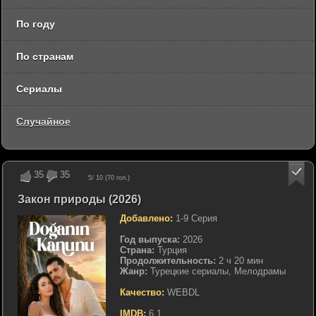
По году
По странам
Сериалы
Случайное
35
35
5
/ 10 (
70
гол.)
Закон природы (2026)
Добавлено:
1-9 Серия
Год выпуска:
2026
Страна:
Турция
Продолжительность:
2 ч 20 мин
Жанр:
Турецкие сериалы, Мелодрамы
Качество:
WEBDL
IMDB:
6.1