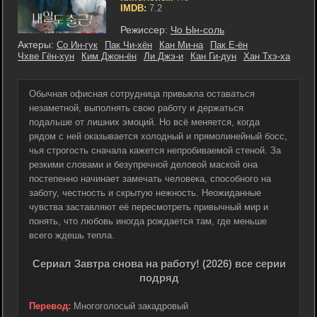
IMDB:
7.2
Режиссер:
Чо Ын-соль
Актеры:
Со Ин-гук
Пак Чи-хён
Кан Ми-на
Пак Е-ён
Чхве Гён-хун
Ким Джон-ён
Ли Джэ-и
Кан Ги-дун
Хан Тхэ-ха
Обычная офисная сотрудница привыкла оставаться
незаметной, выполнять свою работу и держаться
подальше от лишних эмоций. Но всё меняется, когда
рядом с ней оказывается холодный и прямолинейный босс,
чья строгость сначала кажется непробиваемой стеной. За
резкими словами и безупречной деловой маской она
постепенно начинает замечать человека, способного на
заботу, честность и скрытую нежность. Неожиданные
чувства заставляют её пересмотреть привычный мир и
понять, что любовь иногда рождается там, где меньше
всего ждешь тепла.
Сериал Завтра снова на работу! (2026) все серии
подряд
Перевод:
Многоголосый закадровый