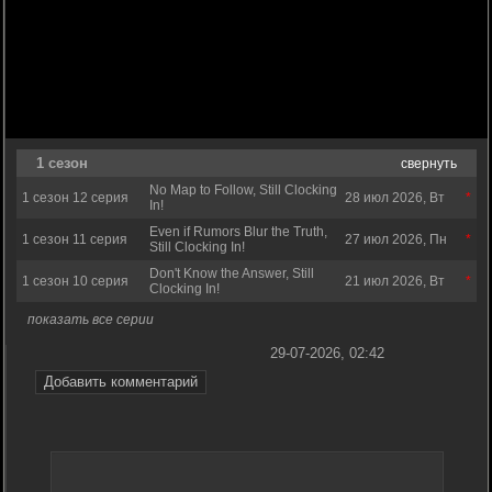
1 сезон
свернуть
No Map to Follow, Still Clocking
1 сезон 12 серия
28 июл 2026, Вт
In!
Even if Rumors Blur the Truth,
1 сезон 11 серия
27 июл 2026, Пн
Still Clocking In!
Don't Know the Answer, Still
1 сезон 10 серия
21 июл 2026, Вт
Clocking In!
показать все серии
29-07-2026, 02:42
Добавить комментарий