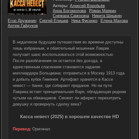
Актеры:
Алексей Воробьёв
Анна Богомолова
Роман Маякин
Снежана Самохина
Никита Шишкин
Егор Дружинин
Сергей Епишев
Ника Фисенко
Елена Махова
Артем Гайдуков
В недалеком будущем путешествия во времени доступны
лишь избранным, и обаятельный мошенник Лаврик
получает шанс воспользоваться этой возможностью.
После разоблачения он остается без дохода, а
единственным спасением становится задание
миллиардера Больцмана: отправиться в Москву 1913 года
и добыть кубок Гименея. Артефакт хранится в Кассе
невест — банке, где собирают приданое. Но на пути
Лаврика встает принципиальная Варя, обладающая редким
чутьем на обманщиков. Сможет ли аферист перехитрить
девушку и провернуть сделку века?
Касса невест (2025) в хорошем качестве HD
Перевод:
Оригинал