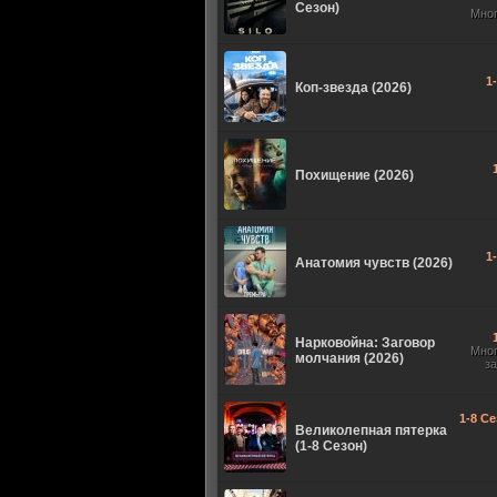
Сезон)
Мно
1
Коп-звезда (2026)
Похищение (2026)
1
Анатомия чувств (2026)
Нарковойна: Заговор
Мно
молчания (2026)
з
1-8 Се
Великолепная пятерка
(1-8 Сезон)