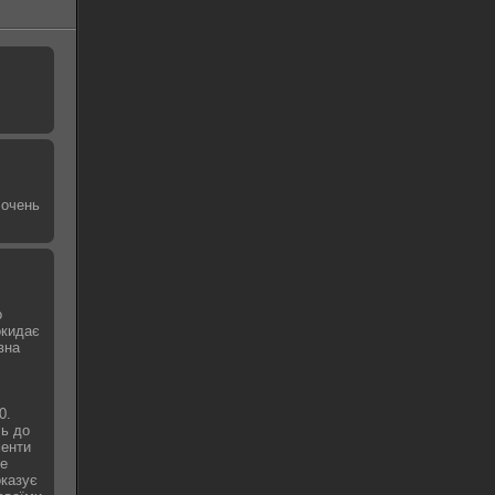
 очень
о
окидає
вна
0.
сь до
менти
не
оказує