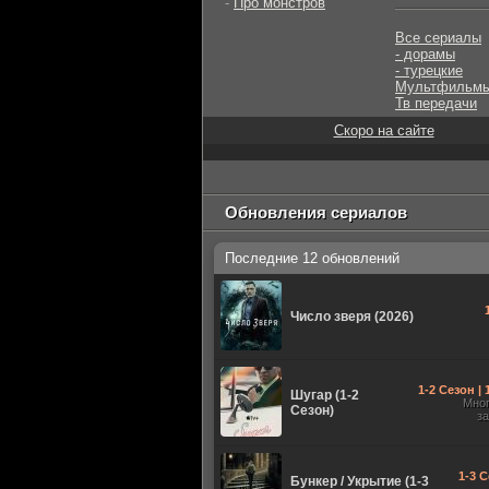
-
Про монстров
Все сериалы
- дорамы
- турецкие
Мультфильм
Тв передачи
Скоро на сайте
Обновления сериалов
Последние 12 обновлений
Число зверя (2026)
1-2 Сезон |
Шугар (1-2
Мно
Сезон)
з
1-3 С
Бункер / Укрытие (1-3