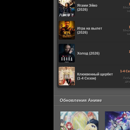
Ягами Эйко
Мно
(2026)
з
Игра на вылет
Мно
(2026)
з
Холод (2026)
1-4 Се
Клюквенный щербет
(1-4 Сезон)
Люб
дв
Обновления Аниме