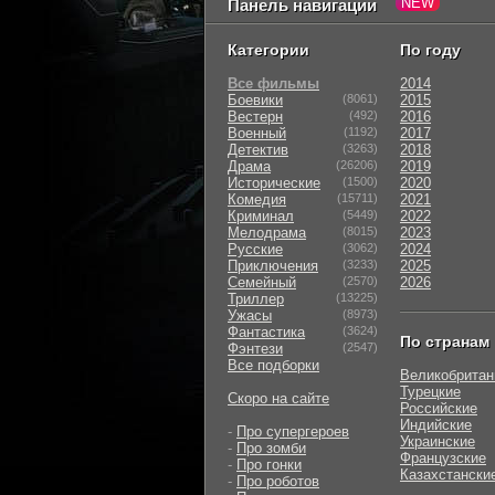
Панель навигации
Категории
По году
Все фильмы
2014
Боевики
(8061)
2015
Вестерн
(492)
2016
Военный
(1192)
2017
Детектив
(3263)
2018
Драма
(26206)
2019
Исторические
(1500)
2020
Комедия
(15711)
2021
Криминал
(5449)
2022
Мелодрама
(8015)
2023
Русские
(3062)
2024
Приключения
(3233)
2025
Семейный
(2570)
2026
Триллер
(13225)
Ужасы
(8973)
Фантастика
(3624)
По странам
Фэнтези
(2547)
Все подборки
Великобритан
Турецкие
Скоро на сайте
Российские
Индийские
-
Про супергероев
Украинские
-
Про зомби
Французские
-
Про гонки
Казахстански
-
Про роботов