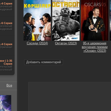
1-4 Серия
гоголосый
акадровый
1-6 Серия
гоголосый
акадровый
Соседи (2024)
Октагон (2023)
95-я церемония
1-4 Серия
вручения премии
Оригинал
«Оскар» (2023)
зон | 1-35
Добавить комментарий
Серия
ительский
ухголосый
Все