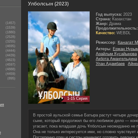
Улболсын (2023)
Год выпуска:
2023
Страна:
Казахстан
(1457)
Жанр:
Драма
(1539)
Продолжительность:
(1880)
Качество:
WEBDL
(2528)
(3255)
Режиссер:
Канагат 
(4695)
Актеры:
Ержан Нурым
(4444)
Арайлым Кусайынова
(4439)
Акбота Амангельдина
(4823)
Улан Адамбаев
Айне
(4597)
(4888)
(4459)
(895)
1-15 Серия
ия
В простой аульской семье Батыра растут четыре дочер
сыне, который продолжил бы его любимое дело — коне
угасает, пока младшая дочь Ұлболсын неожиданно не 
Она не только интересуется ими, но словно чувствует 
е
Постепенно отец и сестры начинают готовить девочку к