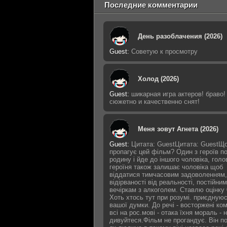
Последние комментарии
День разоблачения (2026)
Guest
:
Советую к просмотру
Холод (2026)
Guest
:
шикарная игра актеров! браво!
сюжетно и качественно снят!
Меня зовут Агнета (2026)
Guest
:
Цитата: GuestЦитата: GuestЩ
пропагує цей фільм? Один з героїв п
родину і йде до іншого чоловіка, голо
героїня також залишає чоловіка щоб
віддатися тимчасовим задоволенням,
відірваності від реальності, постійним
вечіркам з алкоголем. Ставлю оцінку 
Хоть хтось тут при розумі. приєдную
вашої думки. До речі - восторжені ко
всі на рос.мові - отака їхня мораль - 
дивуйтеся.Фільм не прогандує. Він п