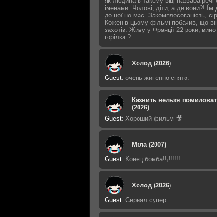
як людина в такому віці назваоа речі
іменами. Чолові, діти, а де вони?! Їм 
до неї не має. Закомплесованість, сір
Кожен в цьому фільмі побачив, що ві
захотів. Живу у Франції 22 роки, вино
горілка ?
Холод (2026)
Guest
:
очень жиненно снято.
Казнить нельзя помиловат
(2026)
Guest
:
Хороший фильм 🎥
Мгла (2007)
Guest
:
Конец бомба!!¡!!!!!!
Холод (2026)
Guest
:
Сериал супер