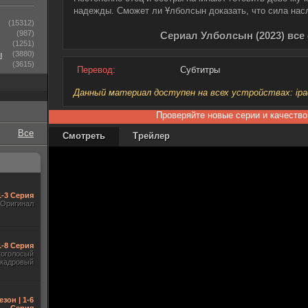
надежды. Сможет ли Ұлболсын доказать, что сила насл
(15312)
(987)
Сериал Улболсын (2023) все
(1251)
ы
(3880)
(3615)
Перевод:
Субтитры
Данный материал доступен на всех устройствах: ipad, 
Проверяйте новые серии и качество
Все
Смотреть
Трейлер
1-3 Серия
Оригинал
 1-8 Серия
гоголосый
акадровый
езон | 1-6