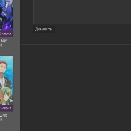
Добавить
5 серия
саду
)
5 серия
саду
)