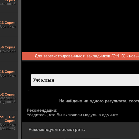
Серия
гоголосый
-13 Серия
Оригинал
1-6 Серия
Оригинал
Для зарегистрированных и закладчиков (Ctrl+D) - нов
-18 Серия
Оригинал
1-2 Серия
гоголосый
Не найдено ни одного результата, соо
акадровый
Рекомендации:
Убедитесь, что Вы включили модуль в админке.
зон | 1-28
Серия
Оригинал
(русский)
Рекомендуем посмотреть