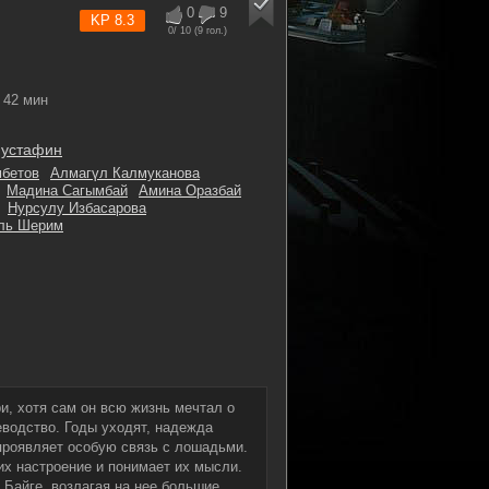
0
9
KP 8.3
0
/ 10 (
9
гол.)
42 мин
Мустафин
бетов
Алмагүл Калмуканова
Мадина Сагымбай
Амина Оразбай
Нурсулу Избасарова
ль Шерим
и, хотя сам он всю жизнь мечтал о
водство. Годы уходят, надежда
проявляет особую связь с лошадьми.
их настроение и понимает их мысли.
 Байге, возлагая на нее большие