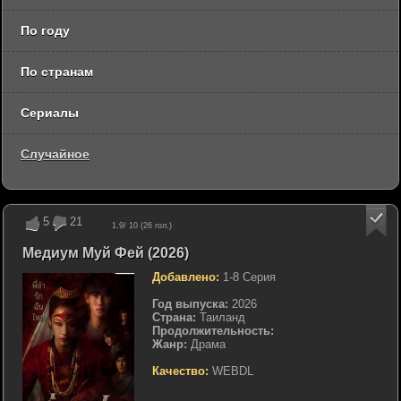
По году
По странам
Сериалы
Случайное
5
21
1.9
/ 10 (
26
гол.)
Медиум Муй Фей (2026)
Добавлено:
1-8 Серия
Год выпуска:
2026
Страна:
Таиланд
Продолжительность:
Жанр:
Драма
Качество:
WEBDL