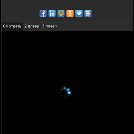
Смотреть
2 плеер
3 плеер