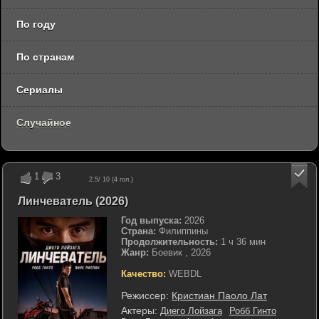
По году
По странам
Сериалы
Случайное
1
3
2.5
/ 10 (
4
гол.)
Линчеватель (2026)
Год выпуска:
2026
Страна:
Филиппины
Продолжительность:
1 ч 36 мин
Жанр:
Боевик , 2026
Качество:
WEBDL
Режиссер:
Кристиан Паоло Лат
Актеры:
Диего Лойзага
Робб Гинто