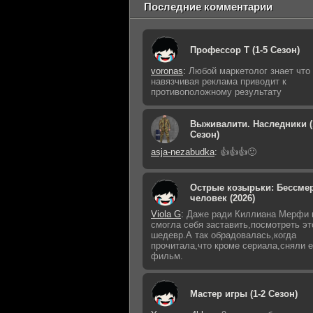
Последние комментарии
Профессор Т (1-5 Сезон)
voronas
:
Любой маркетолог знает что
навязчивая реклама приводит к
противоположному результату
Выживалити. Наследники (
Сезон)
asja-nezabudka
:
👍👍👍🙂
Острые козырьки: Бессме
человек (2026)
Viola G
:
Даже ради Киллиана Мерфи 
смогла себя заставить,посмотреть эт
шедевр.А так обрадовалась,когда
прочитала,что кроме сериала,сняли 
фильм.
Мастер игры (1-2 Сезон)