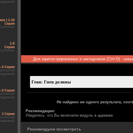
акадровый
зон | 1-10
Серия
Субтитры
1-8
Серия
Субтитры
Для зарегистрированных и закладчиков (Ctrl+D) - нов
1-2 Серия
гоголосый
акадровый
1-2 Серия
гоголосый
акадровый
Не найдено ни одного результата, соо
Рекомендации:
1 Серия
Убедитесь, что Вы включили модуль в админке.
гоголосый
акадровый
Рекомендуем посмотреть