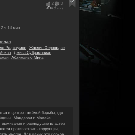
2
3
4
/ 10 (
5
гол.)
2 ч 13 мин
аялан
ла Раджкумар
Жаклин Фернандас
 Мохан
Джива Субраманиан
аман
Абхиманью Мина
тся в центре тяжёлой борьбы, где
общины. Мандараи и Малайе
ь, выживание и равнодушие властей
ются противостоять коррупции,
рять многое. Для одних это борьба