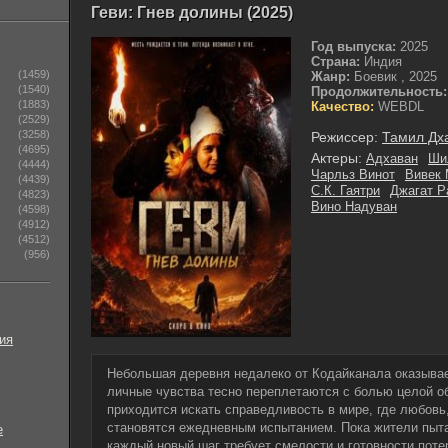
Геви: Гнев долины (2025)
Год выпуска:
2025
Страна:
Индия
(1459)
Жанр:
Боевик , 2025
(1540)
Продолжительность:
(1883)
Качество:
WEBDL
(2529)
(3258)
Режиссер:
Тамил Дх
(4695)
Актеры:
Адхаван
Ши
(4444)
Чарльз Винот
Вивек
(4439)
С.К. Гаятри
Джагат Р
(4823)
Вино Надуван
(4598)
(4912)
(4512)
(956)
ия
Небольшая деревня недалеко от Кодайканала оказывае
личные чувства тесно переплетаются с болью целой 
приходится искать справедливость в мире, где любов
становятся ежедневным испытанием. Пока жители пыта
е
каждый новый шаг требует смелости и готовности поте