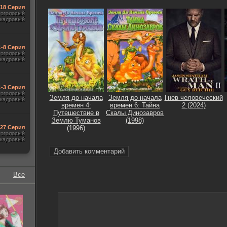
-18 Серия
гоголосый
акадровый
1-8 Серия
гоголосый
акадровый
1-3 Серия
гоголосый
Земля до начала
Земля до начала
Гнев человеческий
акадровый
времен 4:
времен 6: Тайна
2 (2024)
Путешествие в
Скалы Динозавров
Землю Туманов
(1998)
-27 Серия
(1996)
гоголосый
акадровый
Добавить комментарий
Все