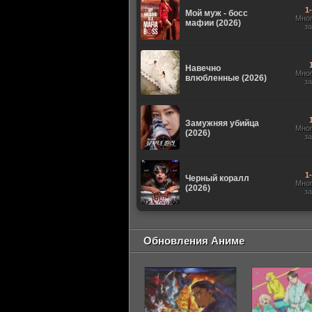
1
Мой муж - босс
Мно
мафии (2026)
з
Навечно
Мно
влюбленные (2026)
з
Замужняя убийца
Мно
(2026)
з
1
Черный коралл
Мно
(2026)
з
Обновления Аниме