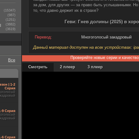
за дом, для других — за право быть услышанными. Но
то, что давно держит их в страхе?
(15347)
(987)
(1251)
Геви: Гнев долины (2025) в хор
ы
(3882)
(3619)
Перевод:
Многоголосый закадровый
Данный материал доступен на всех устройствах: ipad, 
Проверяйте новые серии и качество
Все
Смотреть
2 плеер
3 плеер
езон | 1-2
Серия
гоголосый
акадровый
1-9 Серия
гоголосый
акадровый
1-6 Серия