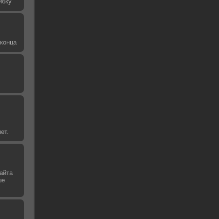
ибку
 конца
ет.
айта
ше