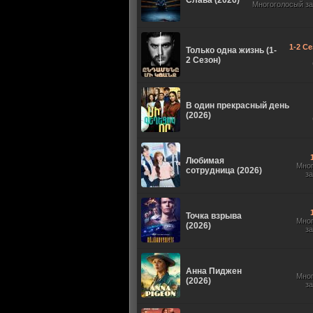
Слава (2026)
Многоголосый з
1-2 Се
Только одна жизнь (1-
2 Сезон)
В один прекрасный день
(2026)
Любимая
Мно
сотрудница (2026)
з
Точка взрыва
Мно
(2026)
з
Анна Пиджен
Мно
(2026)
з