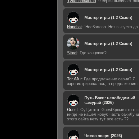
Yyaannoo4kkaa
:
9 серия выбивает ош
Мастер игры (1-2 Сезон)
Nanabat
:
‘Наебалово. Нет выпуска до
Мастер игры (1-2 Сезон)
Sitael
:
Где концовка?
Мастер игры (1-2 Сезон)
ToruMur
:
Где продолжение серии? Я
зарегистрировалась, а продолжения н
Путь Баки: непобедимый
самурай (2026)
Guest
:
ОуЦитата: GuestКроме этого с
нигде не нашел новуб часть бакиЛуч
этого сайта нету тут все есть ??
Число зверя (2026)