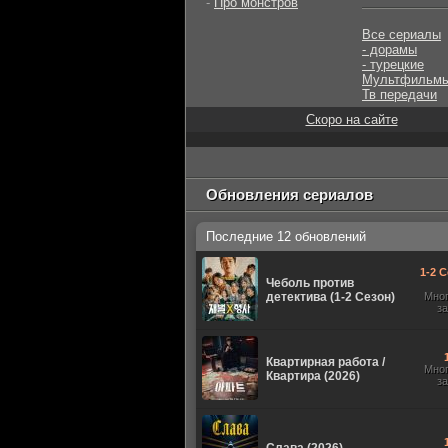
-
Про монстров
Все сериалы
- дорамы
- турецкие
Мультфильм
Тв передачи
Скоро на сайте
Обновления сериалов
Последние 12 обновлений
1-2 С
Чеболь против
детектива (1-2 Сезон)
Мно
з
Квартирная работа /
Мно
Квартира (2026)
з