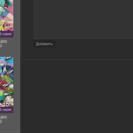
5 серия
саду
Добавить
)
5 серия
саду
)