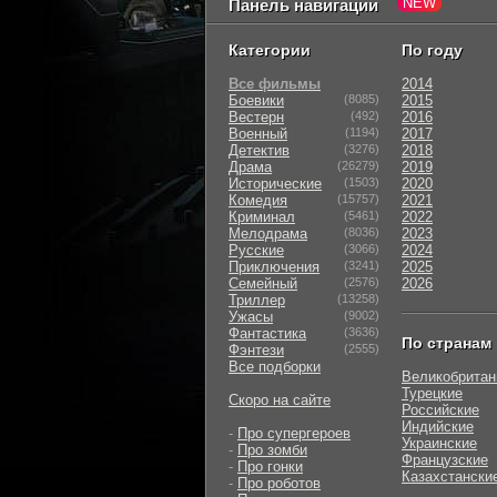
Панель навигации
Категории
По году
Все фильмы
2014
Боевики
(8085)
2015
Вестерн
(492)
2016
Военный
(1194)
2017
Детектив
(3276)
2018
Драма
(26279)
2019
Исторические
(1503)
2020
Комедия
(15757)
2021
Криминал
(5461)
2022
Мелодрама
(8036)
2023
Русские
(3066)
2024
Приключения
(3241)
2025
Семейный
(2576)
2026
Триллер
(13258)
Ужасы
(9002)
Фантастика
(3636)
По странам
Фэнтези
(2555)
Все подборки
Великобритан
Турецкие
Скоро на сайте
Российские
Индийские
-
Про супергероев
Украинские
-
Про зомби
Французские
-
Про гонки
Казахстански
-
Про роботов