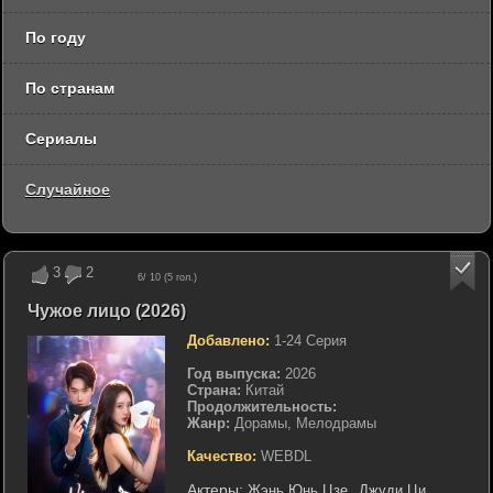
По году
По странам
Сериалы
Случайное
3
2
6
/ 10 (
5
гол.)
Чужое лицо (2026)
Добавлено:
1-24 Серия
Год выпуска:
2026
Страна:
Китай
Продолжительность:
Жанр:
Дорамы, Мелодрамы
Качество:
WEBDL
Актеры:
Жэнь Юнь Цзе
Джуди Ци