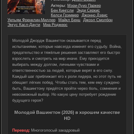
Актеры:
Мэри-Луиз Паркер
Бен Кингсли
Энди Серкис
Келси Грэммер
Джонно Дэвис
Уильям Френклин-Миллер
Майкл Бенц
Джоэл Смолбон
Энгус Касл-Даути
Миа Роджерс
Молодой Джордж Вашингтон оказывается перед
испытаниями, которые навсегда изменят его судьбу. Война,
предательство и тяжёлые решения заставляют его быстро
взрослеть и смотреть на мир иначе. Ему приходится
выбирать между долгом, личными чувствами и
ответственностью за людей, которые верят в его силу.
Каждый шаг приближает его к роли лидера, но этот путь не
обещает лёгких побед. Чтобы стать тем, кем ему суждено
быть, Вашингтону придётся пройти через боль, сомнения и
невозможный выбор. Но какую цену потребует рождение
будущего героя?
Молодой Вашингтон (2026) в хорошем качестве
HD
Перевод:
Многоголосый закадровый