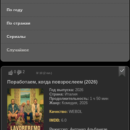
По году
По странам
Сериалы
Случайное
0
2
0
/ 10 (
2
гол.)
Поработаем, когда повзрослеем (2026)
Год выпуска:
2026
Страна:
Италия
Продолжительность:
1 ч 50 мин
Жанр:
Комедия, 2026
Качество:
WEBDL
IMDB:
6.0
Режиссер:
Антонио Альбанезе