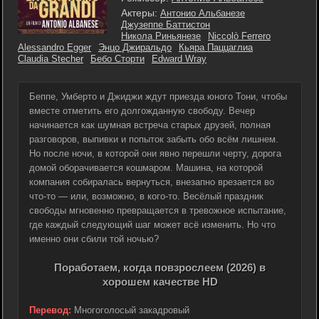
Актеры:
Антонио Альбанезе
Джузеппе Баттистон
Никола Риньянезе
Niccolò Ferrero
Alessandro Egger
Энцо Джиральдо
Кьяра Паццаглиа
Claudia Stecher
Бебо Сторти
Edward Wray
Беппе, Умберто и Джиджи ждут приезда юного Тони, чтобы
вместе отметить его долгожданную свободу. Вечер
начинается как шумная встреча старых друзей, полная
разговоров, выпивки и попыток забыть обо всём лишнем.
Но после ночи, в которой они явно перешли черту, дорога
домой оборачивается кошмаром. Машина, на которой
компания собиралась вернуться, внезапно врезается во
что-то — или, возможно, в кого-то. Весёлый праздник
свободы мгновенно превращается в тревожное испытание,
где каждый следующий шаг может всё изменить. Но что
именно они сбили той ночью?
Поработаем, когда повзрослеем (2026) в
хорошем качестве HD
Перевод:
Многоголосый закадровый