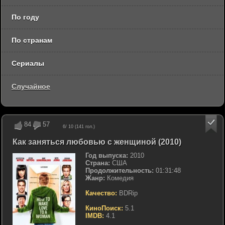
По году
По странам
Сериалы
Случайное
84
57
6
/ 10 (
141
гол.)
Как заняться любовью с женщиной (2010)
Год выпуска:
2010
Страна:
США
Продолжительность:
01:31:48
Жанр:
Комедия
Качество:
BDRip
КиноПоиск:
5.1
IMDB:
4.1