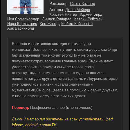
Режиссер:
Скотт Калвер
Актеры:
Джош Мейерс
Кристен Риттер
Юджин Бирд
Иен Сомерхолдер
Линдси Ричардс
Катрин Рейтман
Нора Киркпатрик
Кен Жонг
Джеймс Кайсон Ли
Айк Баринхолц
Веселая и позитивная комедия в стиле "для
молодежи".Все парни хотят угодить своим девушкам Энди
без исключения тоже хочет этого.Но у него все не
получается;страх,волнение главные враги Энди не дают
удовлетворить в прямом смысле говоря свою
девушку.Тогда к нему на помощь откуда не возьмись
появляются два друга детства Даниэль и Лоуренс,которые
уже поднялись в жизни и стали знаменитыми
музыкантами.Он обращается за помощью к своим друзьям,
с целью помощи ему в его личных делах.
Перевод:
Профессиональное (многоголосое)
Данный материал доступен на всех устройствах: ipad,
iphone, android и smartTV.