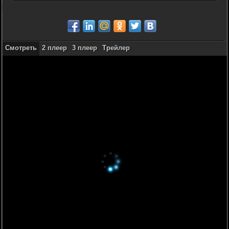
Смотреть
2 плеер
3 плеер
Трейлер