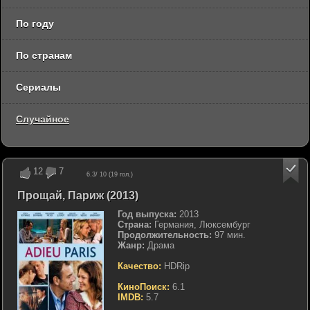
По году
По странам
Сериалы
Случайное
12
7
6.3
/ 10 (
19
гол.)
Прощай, Париж (2013)
Год выпуска:
2013
Страна:
Германия, Люксембург
Продолжительность:
97 мин.
Жанр:
Драма
Качество:
HDRip
КиноПоиск:
6.1
IMDB:
5.7