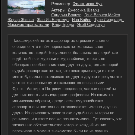
Режиссер:
Франциска Бух
Актеры:
Джессика Шварц
Сандрин Боннэр
Ганс Вернер Мейер
Жерар Жюньо
Жан-Ив Бертелут
Ина Вайсе
Туре Линдхардт
Массимо Бранкателли
Клод Бреда
Якоб Седертун
Пассажирский поток в аэропортах огромен и вполне
очевидно, что в нём пересекаются колоссальное
количество людей. Безусловно, большинство людей там
ведёт себя как муравьи в муравейнике, то есть не
обращают особого внимания друг на друга, однако порой
судьба распоряжается так, что некоторые люди в этом
месте буквально сталкиваются друг с другом в результате
чего их жизненные пути оказываются связанными.
Фрэнк - банкир, а Патрисия продюсер, частые перелёты
для них всего лишь издержки профессии. Но каким-то
магическим образом, среди всего «муравейника»
аэропорта они постоянно наталкиваются именно друг на
друга. Игнорировать такие знаки судьбы наши герои не
решились и в итоге все же познакомились. Тут сказать, что
жизненные обстоятельства которые каждый из них
переживал в момент знакомства были не из лучших.