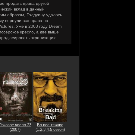
ие продать права другой
 GB
3
0
рческий вклад в данный
ким образом, Голдуину удалось
му вернули все права на
5 MB
1
0
ictures. Уже в 2003 году Dream
ссерское кресло, а две выше
продюсировать экранизацию.
3 MB
0
1
 GB
1
0
Роковое число 23
Во все тяжкие
(2007)
(1,2,3,4,5 сезон)