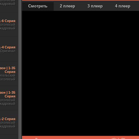
гоголосый
акадровый
Смотреть
2 плеер
3 плеер
4 плеер
1-6 Серия
гоголосый
акадровый
1-4 Серия
Оригинал
зон | 1-35
Серия
ительский
ухголосый
зон | 1-35
Серия
гоголосый
акадровый
 1-2 Серия
гоголосый
акадровый