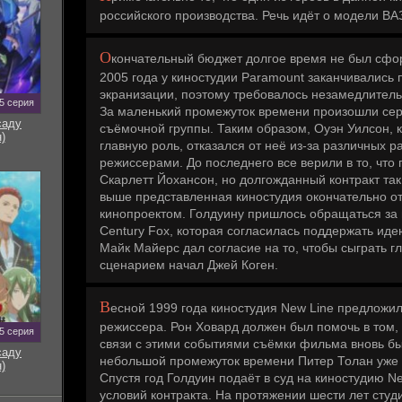
российского производства. Речь идёт о модели ВАЗ
Невероятная жизнь Уолтера Митти / The Secret Life
of Walter Mitty (2013) BDRip 720p от HQ-ViDEO |
7.43
Лицензия
О
кончательный бюджет долгое время не был сфо
Невероятная жизнь Уолтера Митти / The Secret Life
2005 года у киностудии Paramount заканчивались
of Walter Mitty (2013) BDRip-AVC от HELLYWOOD |
2.91
экранизации, поэтому требовалось незамедлитель
Лицензия
5 серия
За маленький промежуток времени произошли сер
саду
Невероятная жизнь Уолтера Митти / The Secret Life
съёмочной группы. Таким образом, Оуэн Уилсон, 
2.18
)
of Walter Mitty (2013) BDRip от HQCLUB | Лицензия
главную роль, отказался от неё из-за различных 
режиссерами. До последнего все верили в то, что
Невероятная жизнь Уолтера Митти / The Secret Life
of Walter Mitty (2013) BDRip от HELLYWOOD |
2.54
Скарлетт Йохансон, но долгожданный контракт так
Лицензия
выше представленная киностудия окончательно о
кинопроектом. Голдуину пришлось обращаться за
Невероятная жизнь Уолтера Митти / The Secret Life
of Walter Mitty (2013) BDRip 720p от HELLYWOOD |
7.85
Century Fox, которая согласилась поддержать иде
Лицензия
Майк Майерс дал согласие на то, чтобы сыграть г
сценарием начал Джей Коген.
Невероятная жизнь Уолтера Митти / The Secret Life
of Walter Mitty (2013) BDRip-AVC от Leonardo and
1.61
Scarabey | Лицензия
В
есной 1999 года киностудия New Line предложи
Невероятная жизнь Уолтера Митти / The Secret Life
1.46
режиссера. Рон Ховард должен был помочь в том,
of Walter Mitty (2013) BDRip-AVC | Лицензия
5 серия
связи с этими событиями съёмки фильма вновь б
саду
Невероятная жизнь Уолтера Митти / The Secret Life
небольшой промежуток времени Питер Толан уже
)
of Walter Mitty (2013) HDRip от Scarabey | D |
2.20
Спустя год Голдуин подаёт в суд на киностудию N
Лицензия
условий контракта. На протяжении шести лет сту