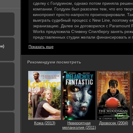
Невероятная жизнь Уолтера Митти / The Secret Life
сделку с Голдуином, однако потом приняла решен
of Walter Mitty (2013) HDRip от Scarabey | D |
1.45
компании. Голдуин был разозлен тем, что его тво
Лицензия
кинопроект просто-напросто проигнорировали. Та
Невероятная жизнь Уолтера Митти / The Secret Life
выиграть судебный процесс с New Line, поэтому е
of Walter Mitty (2013) HDRip от Scarabey | D |
747.0
экранизацию. Далее он договорился с Paramount P
Лицензия
Works предложила Стивену Спилбергу занять режи
Невероятная жизнь Уолтера Митти / The Secret Life
представленных студии желали финансировать и 
744.9
of Walter Mitty (2013) BDRip-AVC от Leo.pard | D
н)
Показать еще
Невероятная жизнь Уолтера Митти / The Secret Life
of Walter Mitty (2013) BDRip-AVC от ExKinoRay |
3.23
Лицензия
Рекомендуем посмотреть
Кожа (2013)
Невероятная
Дровосек (2004)
меланхолия (2011)