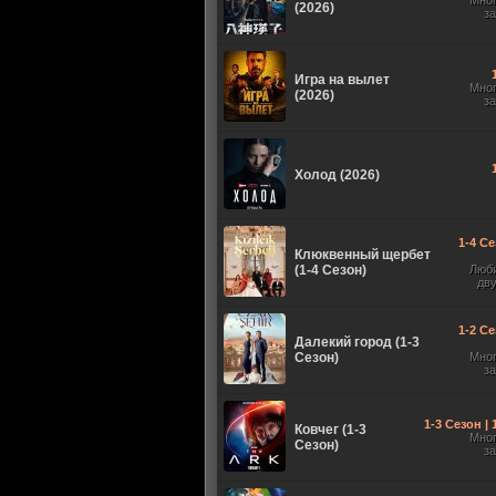
Мно
(2026)
з
Игра на вылет
Мно
(2026)
з
Холод (2026)
1-4 Се
Клюквенный щербет
(1-4 Сезон)
Люб
дв
1-2 Се
Далекий город (1-3
Сезон)
Мно
з
1-3 Сезон |
Ковчег (1-3
Мно
Сезон)
з