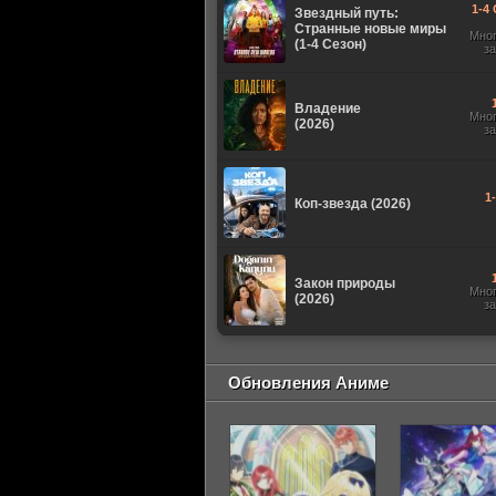
1-4 
Звездный путь:
Странные новые миры
Мно
(1-4 Сезон)
з
Владение
Мно
(2026)
з
1
Коп-звезда (2026)
Закон природы
Мно
(2026)
з
Обновления Аниме