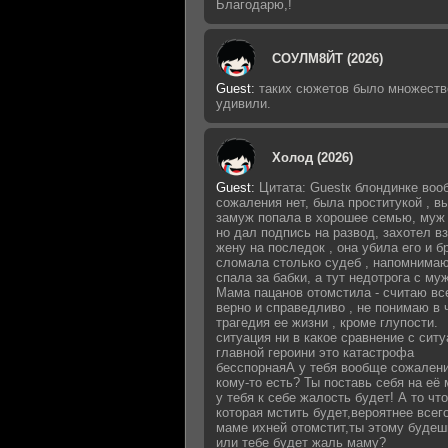
Благодарю,!
СОУЛМ8ЙТ (2026)
Guest
:
таких сюжетов было множеств
удивили.
Холод (2026)
Guest
:
Цитата: Guestк блондинке воо
сожаления нет, была проститукой , 
замуж попала в хорошее семью, муж 
но дал подпись на развод, захотел в
жену на последок , она убила его и б
сломала столько судеб , напомнимаю
спала за бабки, а тут недотрога с му
Мама пацанов отомстила - считаю вс
верно и справедливо , не понимаю в 
трагедия ее жизни , кроме глупости.
ситуация ни в какое сравнение с сит
главной героини это катастрофа
бесспорнаяА у тебя вообще сожалени
кому-то есть? Ты поставь себя на её 
у тебя к себе жалость будет! А то что
которая мстить будет,вероятнее всег
маме ихней отомстит,ты этому будеш
или тебе будет жаль маму?