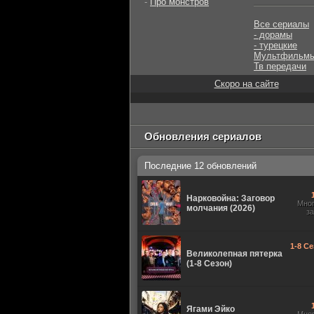
-
Про монстров
Все сериалы
- дорамы
- турецкие
Мультфильм
Тв передачи
Скоро на сайте
Обновления сериалов
Последние 12 обновлений
Нарковойна: Заговор
Мно
молчания (2026)
з
1-8 Се
Великолепная пятерка
(1-8 Сезон)
Ягами Эйко