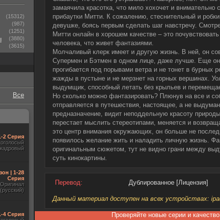
замаячила красотка, что мило хохочет и внимательно 
прибаутки Митти. К сожалению, стеснительный и робкий
(15312)
(987)
девушке, боясь первым сделать шаг навстречу. Смотр
(1251)
Митти онлайн в хорошем качестве – это почувствовать
ы
(3880)
человека, что живет фантазиями.
(3615)
Молчаливый клерк имеет и другую жизнь. В ней, он со
Супермен и Бэтмен в одном лице, даже лучше. Еще он
прогибается под порывами ветра и не тонет в бурных р
жажды в пустыне и не мерзнет на горных вершинах. Уо
выдумщик, способный летать без крыльев и перемещае
Все
Но сколько можно фантазировать? Плюнув на все и соб
отправляется в путешествия, настоящее, а не выдуман
предназначение, видит неподдельную красоту природы,
перестает мыслить стереотипами, меняется и возвращ
это центр внимания окружающих, он больше не последн
1-2 Серия
появилось желание жить и наладить личную жизнь. Фан
гоголосый
акадровый
оригинальным сюжетом, тут не видно грани между выд
суть кинокартины.
зон | 1-28
Серия
Перевод:
Дублированное [Лицензия]
Оригинал
(русский)
Данный материал доступен на всех устройствах: ipad, 
1-4 Серия
Проверяйте новые серии и качество