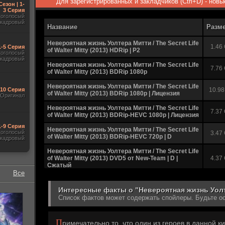
Для зарегистрированных и закладчиков (Ctrl+D) - нов
Сезон | 1-
3 Серия
гоголосый
акадровый
Название
Разм
Невероятная жизнь Уолтера Митти / The Secret Life
1.46
1-5 Серия
of Walter Mitty (2013) HDRip | P2
гоголосый
акадровый
Невероятная жизнь Уолтера Митти / The Secret Life
7.76
of Walter Mitty (2013) BDRip 1080p
Невероятная жизнь Уолтера Митти / The Secret Life
-10 Серия
10.98
of Walter Mitty (2013) BDRip 1080p | Лицензия
Оригинал
Невероятная жизнь Уолтера Митти / The Secret Life
7.37
of Walter Mitty (2013) BDRip-HEVC 1080p | Лицензия
1-9 Серия
Невероятная жизнь Уолтера Митти / The Secret Life
гоголосый
3.47
of Walter Mitty (2013) BDRip-HEVC 720p | D
акадровый
Невероятная жизнь Уолтера Митти / The Secret Life
of Walter Mitty (2013) DVD5 от New-Team | D |
4.37
Сжатый
Все
Невероятная жизнь Уолтера Митти / The Secret Life
of Walter Mitty (2013) DVD9 от New-Team | D |
6.36
Интересные факты о "Невероятная жизнь Уолт
Лицензия
Список фактов может содержать спойлеры. Будьте о
Невероятная жизнь Уолтера Митти / The Secret Life
of Walter Mitty (2013) BDRip от HQ-ViDEO |
2.18
П
Лицензия
римечательно то, что один из героев в данной 