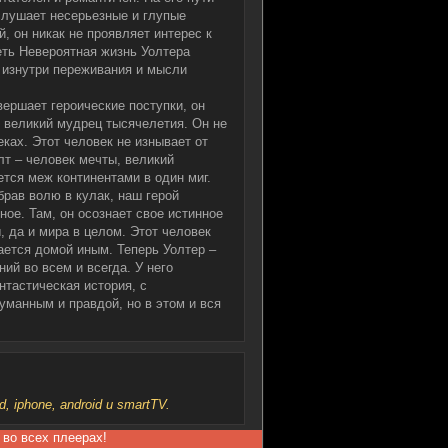
слушает несерьезные и глупые
, он никак не проявляет интерес к
еть Невероятная жизнь Уолтера
 изнутри переживания и мысли
вершает героические поступки, он
 великий мудрец тысячелетия. Он не
еках. Этот человек не изнывает от
лт – человек мечты, великий
тся меж континентами в один миг.
рав волю в кулак, наш герой
ное. Там, он осознает свое истинное
 да и мира в целом. Этот человек
ается домой иным. Теперь Уолтер –
ий во всем и всегда. У него
тастическая история, с
уманным и правдой, но в этом и вся
iphone, android и smartTV.
 во всех плеерах!