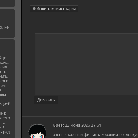
Добавить комментарий
о. не
бще
вышла
бил ,
зять
рата,
 она
жем.
е
чем
Добавить
уацией
е к
место
 та,
Guest
12 июня 2026 17:54
о и
ь рад
очень классный фильм с хорошим послевку