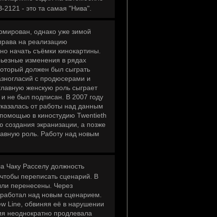
-2121 - это та самая "Нива".
 GB
0
1
рмирован, однако уже зимой
 права на реализацию
 GB
0
1
но начать съёмки кинокартины.
ьезные изменения в рядах
который должен был сыграть
 GB
1
0
разногласий с продюсерами и
 главную женскую роль сыграет
 GB
0
1
 и не был подписан. В 2007 году
тказалась от работы над данным
 помощью в киностудию Twentieth
 GB
0
1
ю создания экранизации, а позже
лавную роль. Работу над новым
 GB
0
1
ла Чаку Расселу должность
 GB
6
0
 чтобы переписать сценарий. В
ыли перенесены. Через
 работал над новым сценарием.
 GB
0
1
ew Line, обвиняя её в нарушении
дия неоднократно продлевала