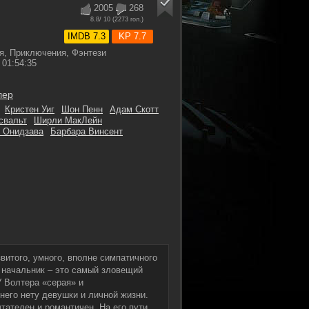
2005
268
8.8
/ 10 (
2273
гол.)
IMDB 7.3
KP 7.7
, Приключения, Фэнтези
01:54:35
лер
Кристен Уиг
Шон Пенн
Адам Скотт
свальт
Ширли МакЛейн
о Онидзава
Барбара Винсент
витого, умного, вполне симпатичного
 начальник – это самый зловещий
У Волтера «серая» и
него нету девушки и личной жизни.
чтателен и романтичен. На его пути