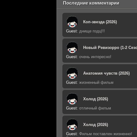
Последние комментарии
Коп-звезда (2026)
Guest
:
днище пздц!!!
Новый Ревизорро (1-2 Сезо
Guest
:
очень интересно!
Анатомия чувств (2026)
Guest
:
жизненный фильм
Холод (2026)
Guest
:
отличный фильм
Холод (2026)
Guest
:
Фильм поставлен жизненно!