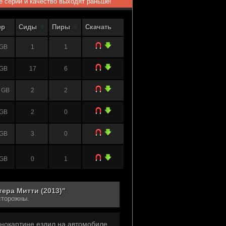
ые серии и качество выходят раньше!
ер
Сиды
Пиры
Скачать
 GB
1
1
 GB
17
6
 GB
2
2
 GB
2
0
 GB
3
0
 GB
0
1
 GB
0
1
ера Митти (2013)"
сторожны.
 GB
4
0
кинокартине ездил на автомобиле