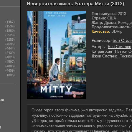
Невероятная жизнь Уолтера Митти (2013)
Год выпуска:
2013
Страна:
США
(1457)
Жанр:
Драма, Комедия
(1539)
Продолжительность:
(1880)
Качество:
BDRip
(2528)
(3255)
Режиссер:
Бен Стил
(4695)
Актеры:
Бен Стиллер
(4444)
Кэтрин Хан
Пэттон О
(4439)
Джои Слотник
Тосик
(4823)
(4597)
(4888)
(4459)
(895)
ия
Образ героя этого фильма был интересно задуман. Раз
мужчину, постоянно задирают сотрудники на службе, а
ублюдок, который только может быть у подчиненного. 
непримечательная жизнь обычного, рядового клерка, у 
е
Сказать, что это его устраивает? Наверное, нет. Он ме