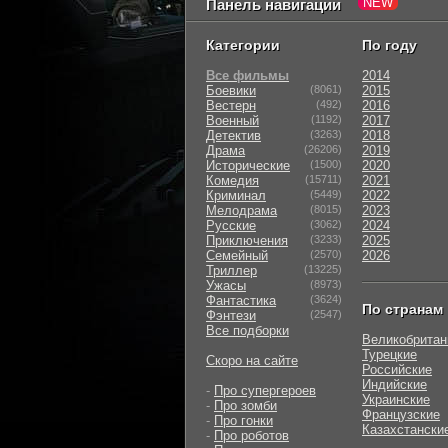
Панель навигации
Категории
По году
Все фильмы
2014
Боевики
(8061)
2015
Вестерн
(492)
2016
Военный
(1192)
2017
Детектив
(3263)
2018
Драма
(26206)
2019
Исторические
(1500)
2020
Комедия
(15711)
2021
Криминал
(5449)
2022
Мелодрама
(8015)
2023
Русские
(3062)
2024
Приключения
(3233)
2025
Семейный
(2570)
2026
Триллер
(13225)
Ужасы
(8973)
Фантастика
(3624)
По странам
Фэнтези
(2547)
Все подборки
Великобритан
Турецкие
Скоро на сайте
Российские
Индийские
-
Про супергероев
Украинские
-
Про зомби
Французские
-
Про гонки
Казахстански
-
Про роботов