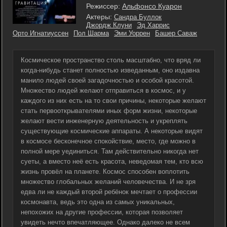
Режиссер:
Альфонсо Куарон
Актеры:
Сандра Буллок
Джордж Клуни
Эд Харрис
Орто Игнатиуссен
Пол Шарма
Эми Уоррен
Башер Саваж
Космическое пространство столь масштабно, что вряд ли
когда-нибудь станет полностью изведанным, оно издавна
манило людей своей загадочностью и особой красотой.
Множество людей желают отправиться в космос, и у
каждого из них есть на то свои причины, некоторые желают
стать первооткрывателями иных форм жизни, некоторые
желают вести инженерную деятельность и укреплять
существующие космические аппараты. А некоторые видят
в космосе бесконечное спокойствие, место, где можно в
полной мере уединиться. Там действительно никогда нет
суеты, а вместо неё есть красота, неведомая тем, кто всю
жизнь провёл на планете. Космос способен воплотить
множество глобальных желаний человечества. И не зря
едва ли не каждый второй ребёнок мечтает о профессии
космонавта, ведь это одна из самых уникальных,
непохожих на другие профессии, которая позволяет
увидеть нечто впечатляющее. Однако далеко не всем