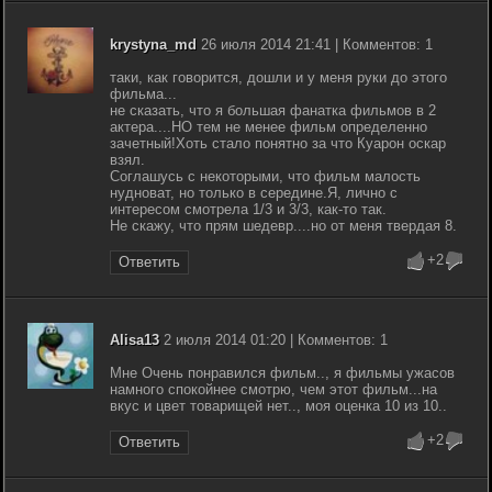
krystyna_md
26 июля 2014 21:41 | Комментов: 1
таки, как говорится, дошли и у меня руки до этого
фильма...
не сказать, что я большая фанатка фильмов в 2
актера....НО тем не менее фильм определенно
зачетный!Хоть стало понятно за что Куарон оскар
взял.
Соглашусь с некоторыми, что фильм малость
нудноват, но только в середине.Я, лично с
интересом смотрела 1/3 и 3/3, как-то так.
Не скажу, что прям шедевр....но от меня твердая 8.
+2
Ответить
Alisa13
2 июля 2014 01:20 | Комментов: 1
Мне Очень понравился фильм.., я фильмы ужасов
намного спокойнее смотрю, чем этот фильм...на
вкус и цвет товарищей нет.., моя оценка 10 из 10..
+2
Ответить