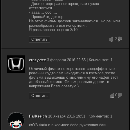
- Доктор, еще раз повторяю, вам нужно
отстегнуться...
- аааа.... ооо.....
- Прощайте, доктор..
На этом фильм должен заканчиваться.. но решили
разнообразить и все испортили..
Я разочарован. оценка 3/10
-2
Ответить
crazyvtec
3 февраля 2016 22:55 | Комментов: 1
Отличный фильм но коротковат спецэффекты оч
реальны будто сам находиться в космосе,после
фильма выдыхаешь с мыслями ну его нафиг этот
долбанный космос .Фильм реально держит в
напряжении Всем советую.)
0
Ответить
PalKseich
18 января 2016 19:51 | Комментов: 1
блYA баба и в космосе баба,рукожопая блин.