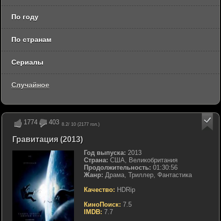
По году
По странам
Сериалы
Случайное
1774
403
8.2
/ 10 (
2177
гол.)
Гравитация (2013)
Год выпуска:
2013
Страна:
США, Великобритания
Продолжительность:
01:30:56
Жанр:
Драма, Триллер, Фантастика
Качество:
HDRip
КиноПоиск:
7.5
IMDB:
7.7