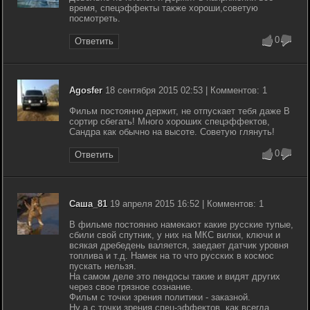
время, спецэффекты также хороши,советую
посмотреть.
0
Ответить
Agosfer
18 сентября 2015 02:53 | Комментов: 1
Фильм постоянно держит, не отпускает тебя даже В
сортир сбегать! Много хороших спецэффектов,
Сандра как обычно на высоте. Советую глянуть!
0
Ответить
Саша_81
19 апреля 2015 16:52 | Комментов: 1
В фильме постоянно намекают какие русские тупые,
сбили свой спутник, у них на МКС вилки, ключи и
всякая дребедень валяется, заедает датчик уровня
топлива и т.д. Намек на то что русских в космос
пускать нельзя.
На самом деле это пендосы такие и видят других
через свое грязное сознание.
Фильм с точки зрения политики - заказной.
Ну а с точки зрения спец-эффектов, как всегда