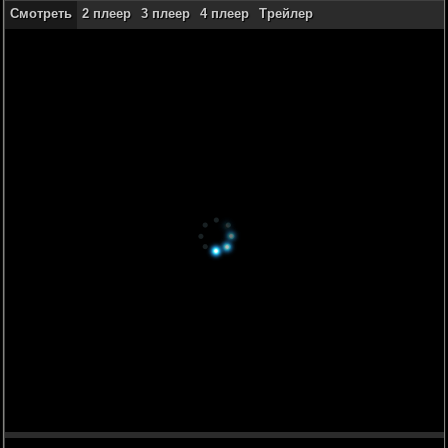
Смотреть
2 плеер
3 плеер
4 плеер
Трейлер