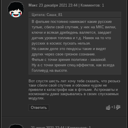
Макc
23 декабря 2021 23:44 | Комментов: 1
Цитата: Саша_81
В фильме постоянно намекают какие русские
тупые, сбили свой спутник, у них на МКС вилки,
ключи и всякая дребедень валяется, заедает
датчик уровня топлива и т.д. Намек на то что
русских в космос пускать нельзя.
На самом деле это пендосы такие и видят
других через свое грязное сознание.
Фильм с точки зрения политики - заказной.
Ну а с точки зрения спец-эффектов, как всегда
Голливуд на высоте.
Вот спустя шесть лет хочу тебе сказать, что рюзькэ
таки сбили свой спутник и обломки чудом не
привели к катастрофе как в фтльме. Астронавты и
космонавты даже закрывались в своих спускаемых
модулях.
+1
Ответить
21 июня 2021 22:44 | Комментов: 1