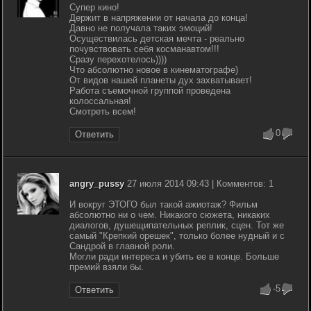
Супер кино!
Держит в напряжении от начала до конца!
Давно не получала таких эмоций!
Осуществилась детская мечта - реально
почувствовать себя косманавтом!!!
Сразу перехотелось))))
Что абсолютно новое в кинематографе)
От видов нашей планеты дух захватывает!
Работа съемочной группой проведена
колоссальная!
Смотреть всем!
0
Ответить
angry_pussy
27 июля 2014 09:43 | Комментов: 1
И вокруг ЭТОГО был такой ажиотаж? Фильм
абсолютно ни о чем. Никакого сюжета, никаких
диалогов, душещипательных реплик, сцен. Тот же
самый "Крепкий орешек", только более нудный и с
Сандрой в главной роли.
Могли ради интереса и убить ее в конце. Больше
премий взяли бы.
-5
Ответить