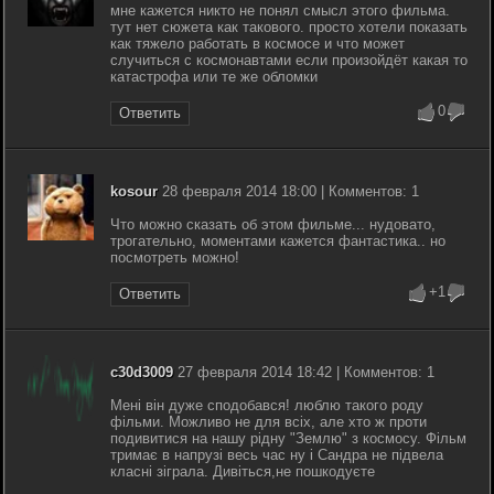
мне кажется никто не понял смысл этого фильма.
тут нет сюжета как такового. просто хотели показать
как тяжело работать в космосе и что может
случиться с космонавтами если произойдёт какая то
катастрофа или те же обломки
0
Ответить
kosour
28 февраля 2014 18:00 | Комментов: 1
Что можно сказать об этом фильме... нудовато,
трогательно, моментами кажется фантастика.. но
посмотреть можно!
+1
Ответить
c30d3009
27 февраля 2014 18:42 | Комментов: 1
Мені він дуже сподобався! люблю такого роду
фільми. Можливо не для всіх, але хто ж проти
подивитися на нашу рідну "Землю" з космосу. Фільм
тримає в напрузі весь час ну і Сандра не підвела
класні зіграла. Дивіться,не пошкодуєте