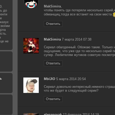
MakSimira
,
0.
чтобы понять где потеряли несколько серий
сь до
менти
обманщиц,тогда все встанет на свои места
не
оказує
Ответить
 своїми
діла
ість.
н
MakSimira
7 марта 2014 07:38
 це не
Сериал обалденный. Обожаю такие. Только н
ощущение, что уже где то несколько серий 
супер. Любителям жутиков советую посмотре
Ответить
ь
MblJlO
5 марта 2014 20:54
Сериал довольно интересный,немного страш
что же будет в следующей серии?
Ответить
elenanovak
13 февраля 2014 14:19