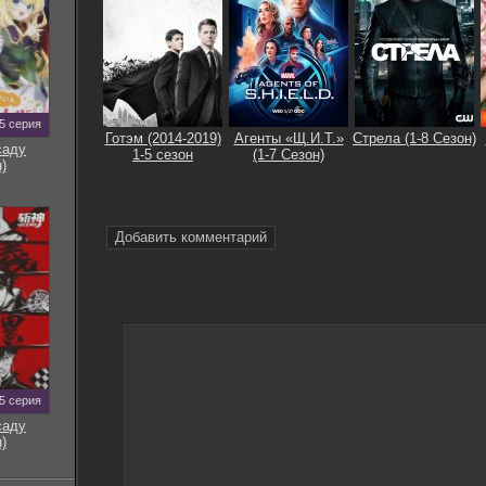
5 серия
Готэм (2014-2019)
Агенты «Щ.И.Т.»
Стрела (1-8 Сезон)
саду
1-5 сезон
(1-7 Сезон)
)
Добавить комментарий
5 серия
саду
)