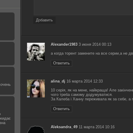
Добавить
Alexander1983
3 июня 2014 00:13
а когда торент замените на все серии,а не д
Ответить
alina_dj
16 марта 2014 12:33
 очень
10 серія, як на мене, найкраща! Але закінчен
чого треба самому додумуватися.
За Калеба і Ханну переживала як за себе, а 
Ответить
о
окидає
вна
Aleksandra_49
11 марта 2014 10:16