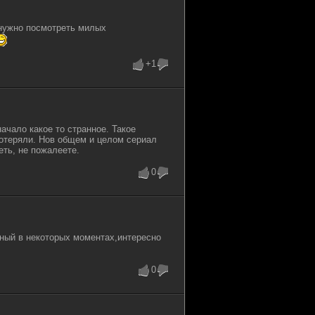
,нужно посмотреть милых
+1
ачало какое то странное. Такое
потеряли. Нов общем и целом сериал
ть, не пожалеете.
0
ный в некоторых моментах,интересно
0