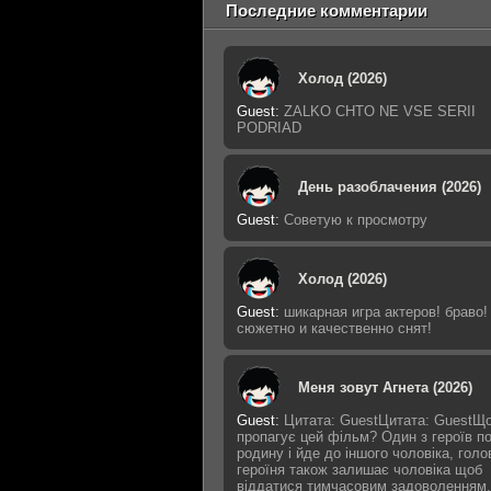
Последние комментарии
Холод (2026)
Guest
:
ZALKO CHTO NE VSE SERII
PODRIAD
День разоблачения (2026)
Guest
:
Советую к просмотру
Холод (2026)
Guest
:
шикарная игра актеров! браво!
сюжетно и качественно снят!
Меня зовут Агнета (2026)
Guest
:
Цитата: GuestЦитата: GuestЩ
пропагує цей фільм? Один з героїв п
родину і йде до іншого чоловіка, голо
героїня також залишає чоловіка щоб
віддатися тимчасовим задоволенням,