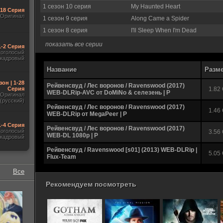
1 сезон 10 серия
My Haunted Heart
-18 Серия
Оригинал
1 сезон 9 серия
Along Came a Spider
1 сезон 8 серия
I'll Sleep When I'm Dead
показать все серии
1-2 Серия
гоголосый
акадровый
Название
Разм
зон | 1-28
Рейвенсвуд / Лес воронов / Ravenswood (2017)
Серия
1.82
WEB-DLRip-AVC от DoMiNo & селезень | P
Оригинал
(русский)
Рейвенсвуд / Лес воронов / Ravenswood (2017)
1.46
WEB-DLRip от MegaPeer | P
1-4 Серия
Рейвенсвуд / Лес воронов / Ravenswood (2017)
гоголосый
3.56
WEB-DL 1080p | P
акадровый
Рейвенсвуд / Ravenswood [s01] (2013) WEB-DLRip |
5.05
Flux-Team
Все
Рекомендуем посмотреть