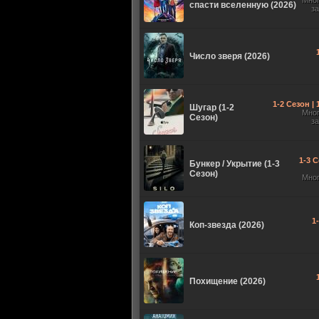
Мно
спасти вселенную (2026)
з
Число зверя (2026)
1-2 Сезон |
Шугар (1-2
Мно
Сезон)
з
1-3 С
Бункер / Укрытие (1-3
Сезон)
Мно
1
Коп-звезда (2026)
Похищение (2026)