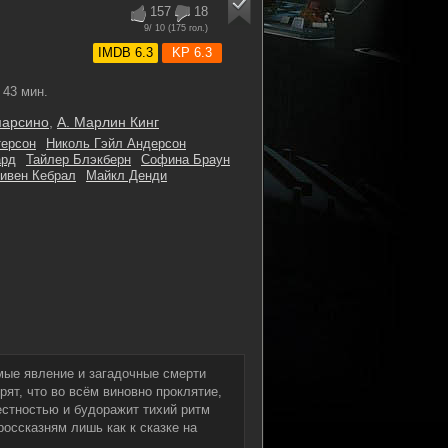
157
18
9
/ 10 (
175
гол.)
IMDB 6.3
KP 6.3
43 мин.
марсино
,
А. Марлин Кинг
терсон
Николь Гэйл Андерсон
ард
Тайлер Блэкберн
Софина Браун
ивен Кебрал
Майкл Денди
мые явление и загадочные смерти
ят, что во всём виновно проклятие,
естностью и будоражит тихий ритм
оссказням лишь как к сказке на