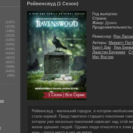
Рейвенсвуд (1 Сезон)
Год выпуска:
Страна:
(1457)
Жанр:
Драма
(1539)
Продолжительность:
(1880)
(2528)
Режиссер:
Рон Лаго
(3255)
Актеры:
Мерритт Пат
(4695)
Бретт Дир
Люк Бенв
(4444)
Джастин Бруенинг
Ст
(4439)
Мег Фостер
(4823)
(4597)
(4888)
(4459)
(895)
1 Сезон | Все Серии
ия
Рейвенсвуд - маленький городок, в котором необъясни
стали нормой. Представители старшего поколения говор
которое уже несколько поколений нависает над этой м
жизни здешних людей. Однако люди относятся к этим р
е
ночь - почти никто в них не верит.