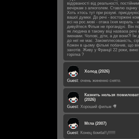
відірваності від реальності, постійним
вечіркам з алкоголем. Ставлю оцінку 
Хоть хтось тут при розумі. приєдную
вашої думки. До речі - восторжені ко
всі на рос.мові - отака їхня мораль - 
дивуйтеся.Фільм не прогандує. Він п
як людина в такому віці назваоа речі
іменами. Чолові, діти, а де вони?! Їм 
до неї не має. Закомплесованість, сір
Кожен в цьому фільмі побачив, що ві
захотів. Живу у Франції 22 роки, вино
горілка ?
Холод (2026)
Guest
:
очень жиненно снято.
Казнить нельзя помиловат
(2026)
Guest
:
Хороший фильм 🎥
Мгла (2007)
Guest
:
Конец бомба!!¡!!!!!!