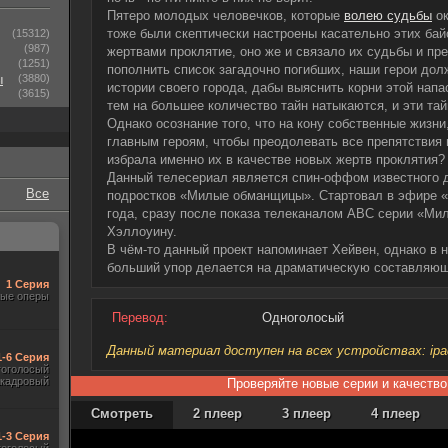
Пятеро молодых человечков, которые
волею судьбы
ок
тоже были скептически настроены касательно этих бай
(15312)
(987)
жертвами проклятие, оно же и связало их судьбы и пр
(1251)
пополнить список загадочно погибших, наши герои дол
ы
(3880)
истории своего города, дабы выяснить корни этой напа
(3615)
тем на большее количество тайн натыкаются, и эти та
Однако осознание того, что на кону собственные жизн
главным героям, чтобы преодолевать все препятствия 
избрала именно их в качестве новых жертв проклятия?
Данный телесериал является спин-оффом известного 
Все
подростков «Милые обманщицы». Стартовал в эфире «
года, сразу после показа телеканалом ABC серии «М
Хэллоуину.
В чём-то данный проект напоминает Хейвен, однако в 
больший упор делается на драматическую составляю
1 Серия
ые оперы
Перевод:
Одноголосый
Данный материал доступен на всех устройствах: ipad, 
1-6 Серия
гоголосый
акадровый
Проверяйте новые серии и качество
Смотреть
2 плеер
3 плеер
4 плеер
1-3 Серия