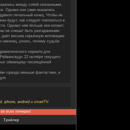
азались между собой связанными,
ок. Однако они сами оказались
едрекло печальный конец. Чтобы не
жны будут, как следует покопаться в
сти. Однако чем больше они копают,
йны не спешат быть разгаданными.
и, даёт весьма серьёзную мотивацию
и наконец, узнать, почему судьба
драматического сериала для
Рейвенсвуд» 22 октября текущего
илых обманщиц» посвящённой
нём гораздо меньше фантастики, и
щую.
iphone, android и smartTV.
 во всех плеерах!
Трейлер