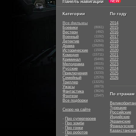
Панель навигации
Категории
По году
Все фильмы
2014
Боевики
(8061)
2015
Вестерн
(492)
2016
Военный
(1192)
2017
Детектив
(3263)
2018
Драма
(26206)
2019
Исторические
(1500)
2020
Комедия
(15711)
2021
Криминал
(5449)
2022
Мелодрама
(8015)
2023
Русские
(3062)
2024
Приключения
(3233)
2025
Семейный
(2570)
2026
Триллер
(13225)
Ужасы
(8973)
Фантастика
(3624)
По странам
Фэнтези
(2547)
Все подборки
Великобритан
Турецкие
Скоро на сайте
Российские
Индийские
-
Про супергероев
Украинские
-
Про зомби
Французские
-
Про гонки
Казахстански
-
Про роботов