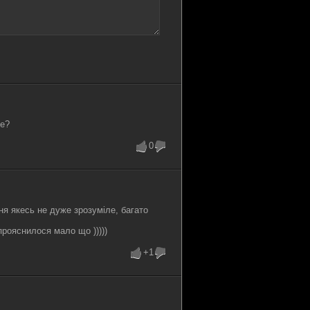
ве?
0
ня якесь не дуже зрозуміле, багато
прояснилося мало що )))))
+1