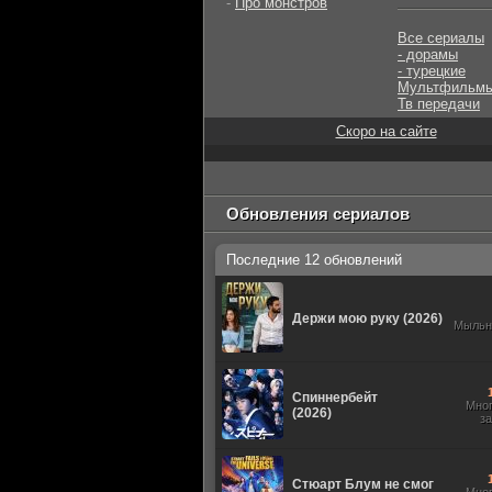
-
Про монстров
Все сериалы
- дорамы
- турецкие
Мультфильм
Тв передачи
Скоро на сайте
Обновления сериалов
Последние 12 обновлений
Держи мою руку (2026)
Мыльн
Спиннербейт
Мно
(2026)
з
Стюарт Блум не смог