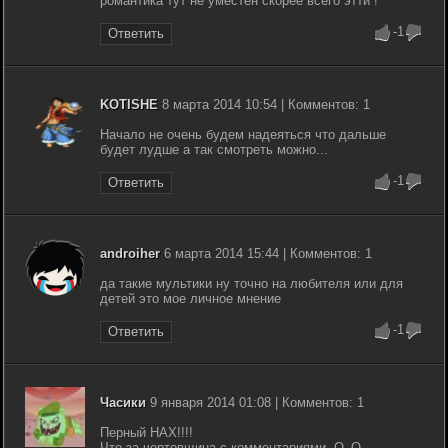
романтика тут не уместен скорее всего этти !
-1
Ответить
KOTISHE
8 марта 2014 10:54 | Комментов: 1
Начало не очень будем надеяться что дальше
будет лудше а так смотреть можно...
-1
Ответить
androiher
6 марта 2014 15:44 | Комментов: 1
да такие мультики ну точно на любителя или для
детей это мое личное мнение
-1
Ответить
Часики
9 января 2014 01:08 | Комментов: 1
Перный НАХ!!!!
Что за чертовщина с комментариями. О_О