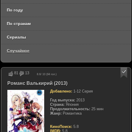
По году
По странам
Сериалы
Случайное
81
13
8.6
/ 10 (
94
гол.)
Романс Валькирий (2013)
Добавлено:
1-12 Серия
Год выпуска:
2013
Страна:
Япония
Продолжительность:
25 мин
Жанр:
Романтика
КиноПоиск:
5.8
IMDB:
5.8