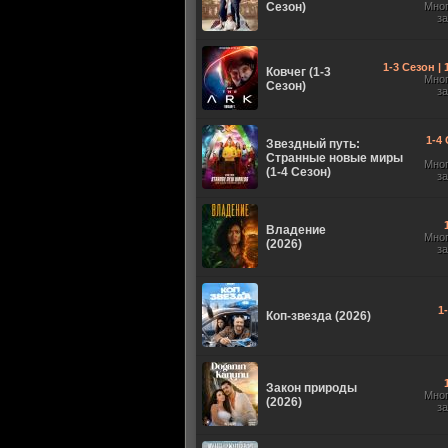
Сезон)
Мно
з
1-3 Сезон |
Ковчег (1-3
Мно
Сезон)
з
1-4 
Звездный путь:
Странные новые миры
Мно
(1-4 Сезон)
з
Владение
Мно
(2026)
з
1
Коп-звезда (2026)
Закон природы
Мно
(2026)
з