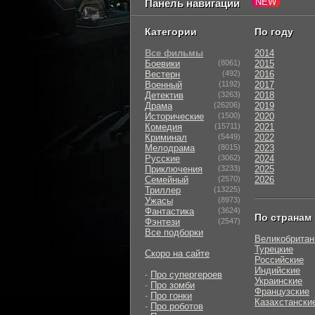
Панель навигации
Категории
По году
Все фильмы
2014
Боевики
(8061)
2015
Вестерн
(492)
2016
Военный
(1192)
2017
Детектив
(3263)
2018
Драма
(26206)
2019
Исторические
(1500)
2020
Комедия
(15711)
2021
Криминал
(5449)
2022
Мелодрама
(8015)
2023
Русские
(3062)
2024
Приключения
(3233)
2025
Семейный
(2570)
2026
Триллер
(13225)
Ужасы
(8973)
Фантастика
(3624)
По странам
Фэнтези
(2547)
Все подборки
Великобритан
Турецкие
Скоро на сайте
Российские
Индийские
-
Про супергероев
Украинские
-
Про зомби
Французские
-
Про гонки
Казахстански
-
Про роботов