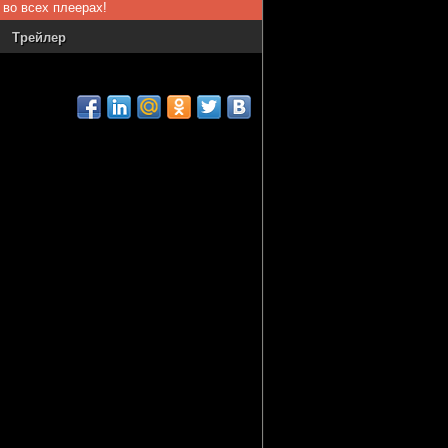
 во всех плеерах!
Трейлер