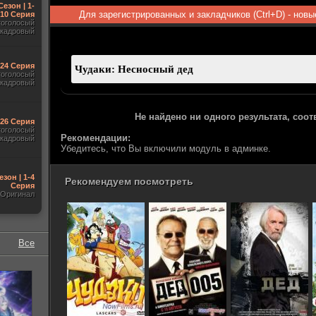
Сезон | 1-
Для зарегистрированных и закладчиков (Ctrl+D) - нов
10 Серия
гоголосый
акадровый
-24 Серия
гоголосый
акадровый
Не найдено ни одного результата, соо
-26 Серия
гоголосый
Рекомендации:
акадровый
Убедитесь, что Вы включили модуль в админке.
езон | 1-4
Рекомендуем посмотреть
Серия
Оригинал
Все