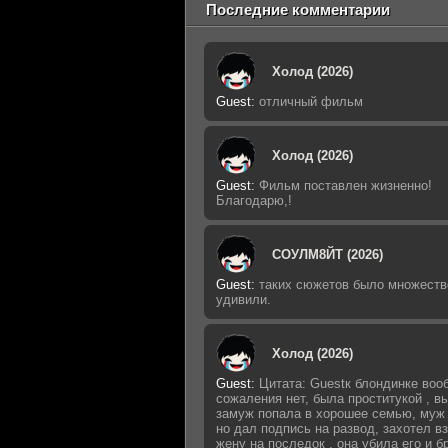
Последние комментарии
Холод (2026)
Guest
:
отличный фильм
Холод (2026)
Guest
:
Фильм поставлен жизненно!
Благодарю,!
СОУЛМ8ЙТ (2026)
Guest
:
таких сюжетов было множеств
удивили.
Холод (2026)
Guest
:
Цитата: Guestк блондинке воо
сожаления нет, была проститукой , 
замуж попала в хорошее семью, муж 
но дал подпись на развод, захотел в
жену на последок , она убила его и б