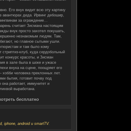
но. Его внук видит всю эту картину
 в авантюрах деда. Ирвинг дебошир,
 пингвинам за ограждение…
 парень считает Зисмана настоящим
ажды внук просто захотел покушать,
овершенно незнакомым людям. Там,
бегают, но главное сытыми ушли.
антюристам и там было кому
т стриптиз-клуб, куда сердобольный
ит конкурс красоты, и Зисман
рия в зале была в шоке и ужасе
пехи внука на сцене, поощряет его
– хобби человека преклонных лет.
ями бытия, готовит почву под
 она работает, иммунитет и
лихвой выработана.
мотреть бесплатно
iphone, android и smartTV.