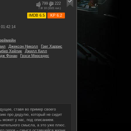
799
222
7.8
/ 10 (
1021
гол.)
IMDB 6.5
KP 6.2
01:42:14
реймейн
вил
Джексон Николл
Грег Харрис
мбер Хейлик
Джилл Килл
дж Фонан
Грэси Мерседес
удущее, ставя во пример своего
рию про дедулю, который не сидит
ь может у нас, под описанием.
чительного смысла, а это уже плюс.
го героя – смысл оставшейся жизни.