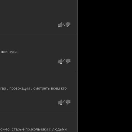
0
 плинтуса
0
гар , провокации , смотреть всем кто
0
ой-то, старые прикольчики с людьми