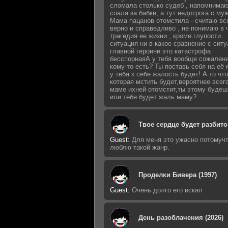
сломала столько судеб , напомнимаю
спала за бабки, а тут недотрога с му
Мама пацанов отомстила - считаю вс
верно и справедливо , не понимаю в 
трагедия ее жизни , кроме глупости.
ситуация ни в какое сравнение с сит
главной героини это катастрофа
бесспорнаяА у тебя вообще сожалени
кому-то есть? Ты поставь себя на её 
у тебя к себе жалость будет! А то что
которая мстить будет,вероятнее всег
маме ихней отомстит,ты этому будеш
или тебе будет жаль маму?
Твое сердце будет разбито 
Guest
:
Для меня это ужасно потомучт
люблю такой жанр.
Проделки Бивера (1997)
Guest
:
Очень долго его искал
День разоблачения (2026)