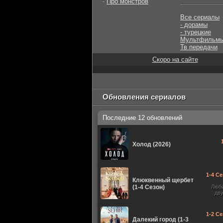
-
Про монстров
Все сериалы
- дорамы
- турецкие
Мультфильм
Тв передачи
Скоро на сайте
Обновления сериалов
Последние 12 обновлений
Холод (2026)
1-4 Се
Клюквенный щербет
(1-4 Сезон)
Люб
дв
1-2 Се
Далекий город (1-3