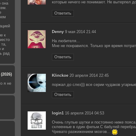
которые ничего не понимают. Не вытерпел до
 она
жем.
е
Ответить
чем
уацией
Denny
9 мая 2014 21:44
е к
место
На любителя...
 та,
Мне не понравился. Только зря время потрат
о и
ь рад
Ответить
(2026)
Klinckoe
20 апреля 2014 22:45
о я не
поржал до слез))) все серии чудаков угарные
Ответить
login1
16 апреля 2014 04:53
Очень глупые шутки и постоянно ниже пояса
склеенные в один фильм.С бабулей перебра
Чревато разжижением мозгов...