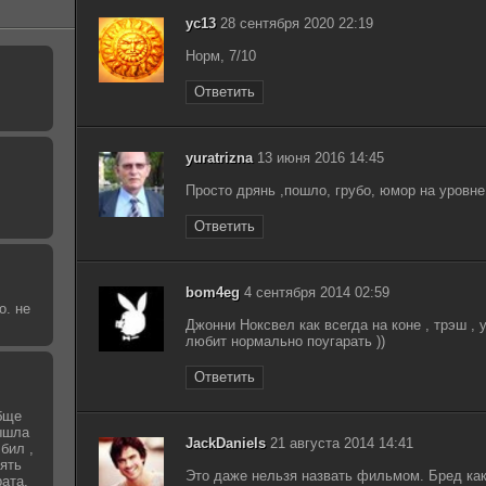
yc13
28 сентября 2020 22:19
Норм, 7/10
Ответить
yuratrizna
13 июня 2016 14:45
Просто дрянь ,пошло, грубо, юмор на уровне
Ответить
bom4eg
4 сентября 2014 02:59
о. не
Джонни Ноксвел как всегда на коне , трэш , у
любит нормально поугарать ))
Ответить
бще
вышла
JackDaniels
21 августа 2014 14:41
бил ,
зять
Это даже нельзя назвать фильмом. Бред как
рата,