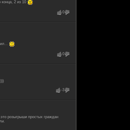
 конца, 2 из 10
0
ил...
0
)))
-3
.это розыгрыши простых граждан
ли.