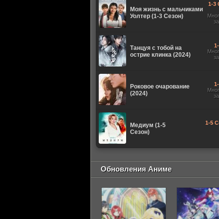
1-3 
Моя жизнь с мальчиками
Уолтер (1-3 Сезон)
Мно
з
1
Танцуя с тобой на
Мно
острие клинка (2024)
з
1
Роковое очарование
Мно
(2024)
з
1-5 С
Медиум (1-5
Сезон)
Обновления Аниме