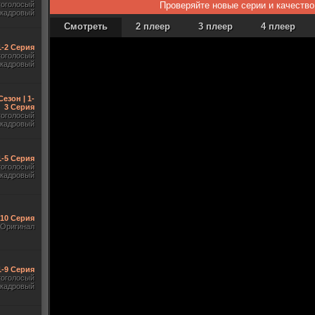
гоголосый
Проверяйте новые серии и качество
акадровый
Смотреть
2 плеер
3 плеер
4 плеер
 1-2 Серия
гоголосый
акадровый
Сезон | 1-
3 Серия
гоголосый
акадровый
1-5 Серия
гоголосый
акадровый
-10 Серия
Оригинал
1-9 Серия
гоголосый
акадровый