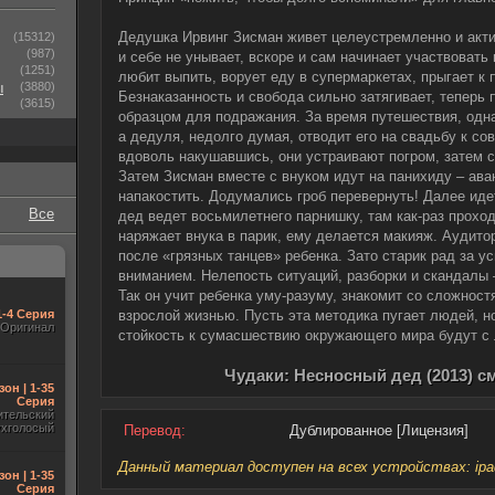
Дедушка Ирвинг Зисман живет целеустремленно и актив
(15312)
(987)
и себе не унывает, вскоре и сам начинает участвовать
(1251)
любит выпить, ворует еду в супермаркетах, прыгает к
ы
(3880)
Безнаказанность и свобода сильно затягивает, теперь
(3615)
образцом для подражания. За время путешествия, одн
а дедуля, недолго думая, отводит его на свадьбу к с
вдоволь накушавшись, они устраивают погром, затем с
Затем Зисман вместе с внуком идут на панихиду – ав
напакостить. Додумались гроб перевернуть! Далее иде
Все
дед ведет восьмилетнего парнишку, там как-раз проход
наряжает внука в парик, ему делается макияж. Аудито
после «грязных танцев» ребенка. Зато старик рад за ус
вниманием. Нелепость ситуаций, разборки и скандалы 
Так он учит ребенка уму-разуму, знакомит со сложност
1-4 Серия
взрослой жизнью. Пусть эта методика пугает людей, но
Оригинал
стойкость к сумасшествию окружающего мира будут с 
Чудаки: Несносный дед (2013) с
зон | 1-35
Серия
ительский
ухголосый
Перевод:
Дублированное [Лицензия]
Данный материал доступен на всех устройствах: ipad, 
зон | 1-35
Серия