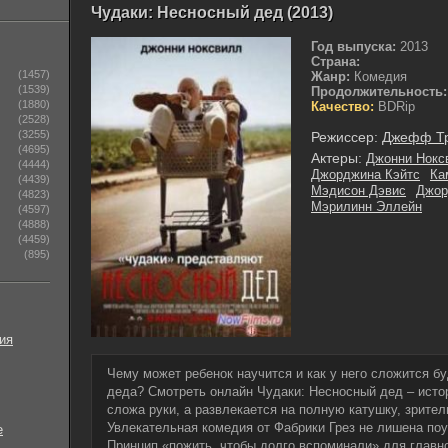
Чудаки: Несносный дед (2013)
Год выпуска:
2013
Страна:
(1457)
Жанр:
Комедия
(1539)
Продолжительность:
(1880)
Качество:
BDRip
(2528)
(3255)
Режиссер:
Джефф Т
(4695)
Актеры:
Джонни Нокс
(4444)
Джорджина Кэйтс
Ка
(4439)
Мэдисон Дэвис
Джор
(4823)
Мэрилинн Эллейн
(4597)
(4888)
(4459)
(895)
ия
Чему может ребенок научится и как у него сложится б
деда? Смотреть онлайн Чудаки: Несносный дед – исто
сложа руки, а развлекается на полную катушку, зрител
Увлекательная комедия от Фабрики Грез не лишена поу
е
Принцип «пожить, чтобы долго вспоминали» для главно