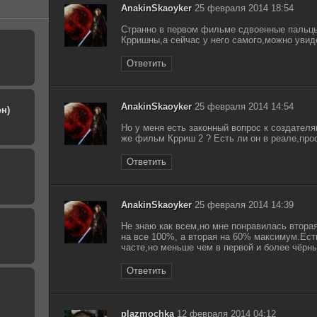
AnakinSkaoyker
25 февраля 2014 18:54
Странно в первом фильме сдвоенные пальцы
Крришны,а сейчас у него самого,можно увид
Ответить
AnakinSkaoyker
25 февраля 2014 14:54
н)
Но у меня есть законный вопрос к создате
же фильм Крриш 2 ? Есть ли он в реале,прос
Ответить
AnakinSkaoyker
25 февраля 2014 14:39
Не знаю как всем,но мне понравилась втора
на все 100%, а вторая на 60% максимум.Ест
часте,но меньше чем в первой и более чёрн
Ответить
plazmochka
12 февраля 2014 04:12