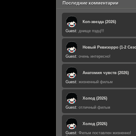
Последние комментарии
Коп-звезда (2026)
Guest
:
днище пздц!!!
Новый Ревизорро (1-2 Сезо
Guest
:
очень интересно!
Анатомия чувств (2026)
Guest
:
жизненный фильм
Холод (2026)
Guest
:
отличный фильм
Холод (2026)
Guest
:
Фильм поставлен жизненно!