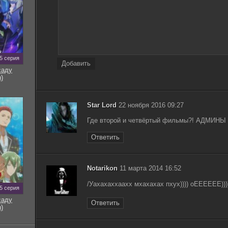
5 серия
Добавить
саду
)
Star Lord
22 ноября 2016 09:27
Где второй и четвёртый фильмы?! АДМИН
Ответить
Notarikon
11 марта 2014 16:52
/Уахахаххаахх мхахахах пхух)))) оЕЕЕЕЕЕ)))
5 серия
саду
Ответить
)