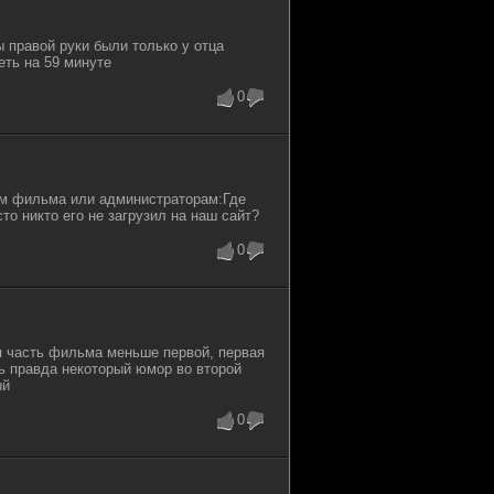
 правой руки были только у отца
еть на 59 минуте
0
лям фильма или администраторам:Где
то никто его не загрузил на наш сайт?
0
я часть фильма меньше первой, первая
ь правда некоторый юмор во второй
ый
0