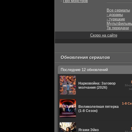
-
Про монстров
Все сериалы
- дорамы
- турецкие
Мультфильм
Тв передачи
Скоро на сайте
Обновления сериалов
Последние 12 обновлений
Нарковойна: Заговор
Мно
молчания (2026)
з
1-8 Се
Великолепная пятерка
(1-8 Сезон)
Ягами Эйко