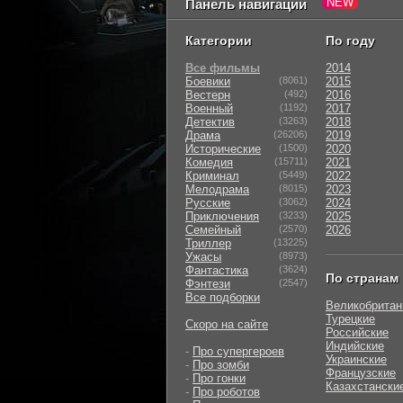
Панель навигации
Категории
По году
Все фильмы
2014
Боевики
(8061)
2015
Вестерн
(492)
2016
Военный
(1192)
2017
Детектив
(3263)
2018
Драма
(26206)
2019
Исторические
(1500)
2020
Комедия
(15711)
2021
Криминал
(5449)
2022
Мелодрама
(8015)
2023
Русские
(3062)
2024
Приключения
(3233)
2025
Семейный
(2570)
2026
Триллер
(13225)
Ужасы
(8973)
Фантастика
(3624)
По странам
Фэнтези
(2547)
Все подборки
Великобритан
Турецкие
Скоро на сайте
Российские
Индийские
-
Про супергероев
Украинские
-
Про зомби
Французские
-
Про гонки
Казахстански
-
Про роботов