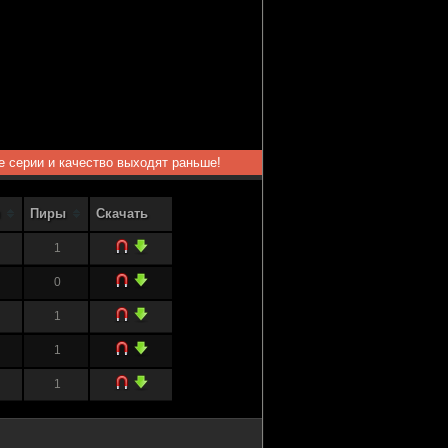
ые серии и качество выходят раньше!
Пиры
Скачать
1
0
1
1
1