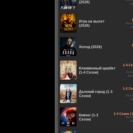
Мно
(2026)
з
Игра на вылет
Мно
(2026)
з
Холод (2026)
1-4 Се
Клюквенный щербет
(1-4 Сезон)
Люб
дв
1-2 Се
Далекий город (1-3
Сезон)
Мно
з
1-3 Сезон |
Ковчег (1-3
Мно
Сезон)
з