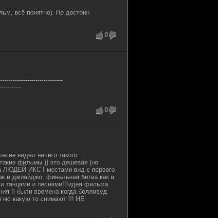
ьм, всё понятно). Не достоин
0
-----------------------------
-----------
0
е не видел ничего такого ...
акие фильмы )) это дешевая (но
а ЛЮДЕЙ ИКС ! местами вид с первого
ак в джиайджо, финальная битва как в
ми танцами и песнями!!!идея фильма
ия !! были времена когда болливуд
игню какую то снимают !!! НЕ