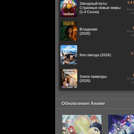
1-4 
Звездный путь:
Странные новые миры
Мно
(1-4 Сезон)
з
Владение
Мно
(2026)
з
1
Коп-звезда (2026)
Закон природы
Мно
(2026)
з
Обновления Аниме