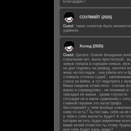
Благодарю,!
СОУЛМ8ЙТ (2026)
Guest
:
таких сюжетов было множеств
удивили.
Холод (2026)
Guest
:
Цитата: Guestк блондинке воо
сожаления нет, была проститукой , 
замуж попала в хорошее семью, муж 
но дал подпись на развод, захотел в
жену на последок , она убила его и б
сломала столько судеб , напомнимаю
спала за бабки, а тут недотрога с му
Мама пацанов отомстила - считаю вс
верно и справедливо , не понимаю в 
трагедия ее жизни , кроме глупости.
ситуация ни в какое сравнение с сит
главной героини это катастрофа
бесспорнаяА у тебя вообще сожалени
кому-то есть? Ты поставь себя на её 
у тебя к себе жалость будет! А то что
которая мстить будет,вероятнее всег
маме ихней отомстит,ты этому будеш
или тебе будет жаль маму?