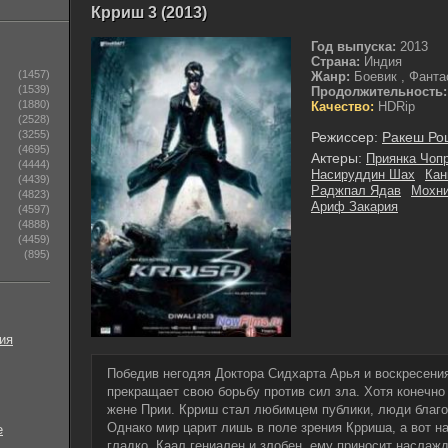
Крриш 3 (2013)
Год выпуска:
2013
Страна:
Индия
(1457)
Жанр:
Боевик , Фанта
(1539)
Продолжительность:
(1880)
Качество:
HDRip
(2528)
(3255)
Режиссер:
Ракеш Ро
(4695)
Актеры:
Приянка Чоп
(4444)
Насируддин Шах
Кан
(4439)
Раджпал Ядав
Мохн
(4823)
Ариф Закария
(4597)
(4888)
(4459)
(895)
ия
Победив негодяя Доктора Сидхарта Арья и воскресения
прекращает свою борьбу против сил зла. Хотя конечно
жене Прии. Крриш стал любимцем публики, люди благод
Однако мир царит лишь в поле зрения Крриша, а вот на
е
гладко. Каал гениален и злобен, ему приносит наслажд