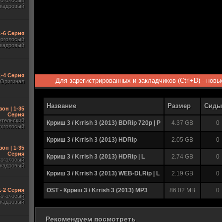
гоголосый
акадровый
1-6 Серия
гоголосый
акадровый
1-4 Серия
Для зарегистрированных и закладчиков (Ctrl+D) - нов
Оригинал
Название
Размер
Сиды
зон | 1-35
Серия
ительский
Крриш 3 / Krrish 3 (2013) BDRip 720p | P
4.37 GB
0
ухголосый
Крриш 3 / Krrish 3 (2013) HDRip
2.05 GB
0
зон | 1-35
Серия
Крриш 3 / Krrish 3 (2013) HDRip | L
2.74 GB
0
гоголосый
акадровый
Крриш 3 / Krrish 3 (2013) WEB-DLRip | L
2.19 GB
0
 1-2 Серия
OST - Крриш 3 / Krrish 3 (2013) MP3
86.02 MB
0
гоголосый
акадровый
Рекомендуем посмотреть