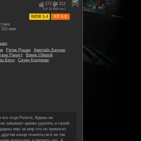
272
212
5.6
/ 10 (
484
гол.)
IMDB 5.4
KP 6.8
стика
152 мин.
шан
ра
Ритик Рошан
Амитабх Баччан
гана Ранаут
Вивек Оберой
иш Бехл
Сачин Кхедекар
 его отца Рохита, Крриш не
 не забывает время уделять и своей
арны ему за мир что он приносит.
 другом конце планеты всё не так
ение разрушать и творить зло. А