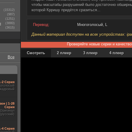
чтобы масштабы разрушений было достаточно обширны
которой Крришу придётся сразиться...
(15312)
(987)
(1251)
ы
(3880)
Перевод:
Многоголосый, L
(3615)
Данный материал доступен на всех устройствах: ipad, 
Проверяйте новые серии и качество
Смотреть
2 плеер
3 плеер
4 плеер
Все
1-2 Серия
гоголосый
акадровый
зон | 1-28
Серия
Оригинал
(русский)
1-4 Серия