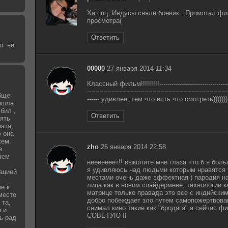
Ха ппц. Индусы сняли боевик . Промотал фил
просмотра(
Ответить
о. не
00000
27 января 2014 11:34
Классный фильм!!!!!!!!!-------------------------------------
---------------------------------------------------------------------
бще
------ удивлен, тем что есть что смотреть)))))))
вышла
бил ,
Ответить
зять
рата,
 она
жем.
zho
26 января 2014 22:58
е
чем
нееееееет!! выколите мне глаза что б я больш
я удивляюсь над людьми которым нравятся т
уацией
местами очень даже эффектная ) пародия н
лица как в новом спайдермене, технологии к
е к
матрице только правада это все с индийски
место
добро побеждает зло путем самопожертвован
 та,
снимал кино такие как "бродяга" а сейчас ф
о и
СОВЕТУЮ !!
ь рад