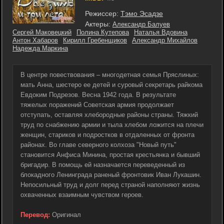
Режиссер:
Тэмо Эсадзе
Актеры:
Александр Балуев
Сергей Маковецкий
Полина Кутепова
Наталья Вдовина
Антон Хабаров
Кирилл Гребенщиков
Александр Михайлов
Надежда Маркина
В центре повествования – многодетная семья Пряслиных:
мать Анна, шестеро ее детей и суровый секретарь райкома
Евдоким Подрезов. Весна 1942 года. В результате
тяжелых поражений Советская армия продолжает
отступать, оставляя хлебородные районы страны. Тяжкий
труд по снабжению армии и тыла хлебом ложится на плечи
женщин, стариков и подростков в отдаленных от фронта
районах. Во главе северного колхоза "Новый путь"
становится Анфиса Минина, простая крестьянка и бывший
бригадир. В помощь ей назначается переведенный из
блокадного Ленинграда раненый фронтовик Иван Лукашин.
Непосильный труд и долг перед страной наполняют жизнь
охваченных взаимным чувством героев.
Перевод:
Оригинал