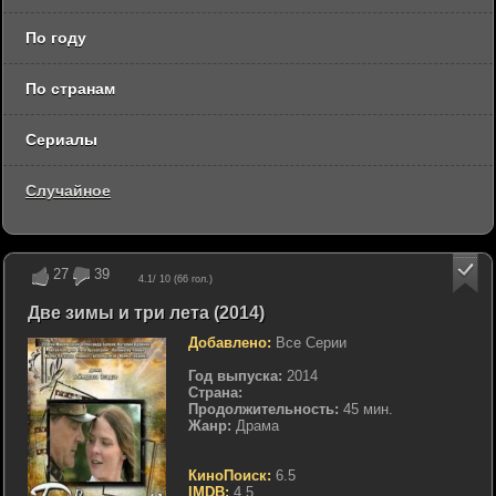
По году
По странам
Сериалы
Случайное
27
39
4.1
/ 10 (
66
гол.)
Две зимы и три лета (2014)
Добавлено:
Все Серии
Год выпуска:
2014
Страна:
Продолжительность:
45 мин.
Жанр:
Драма
КиноПоиск:
6.5
IMDB:
4.5