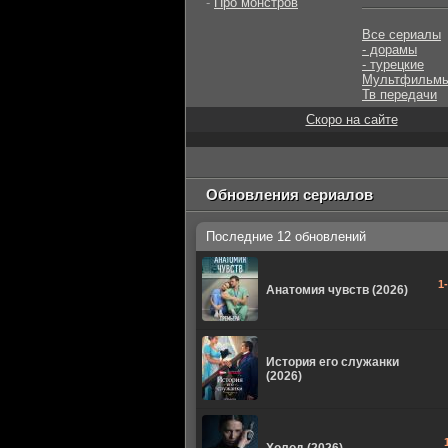
-
Про монстров
Все сериалы
- дорамы
- турецкие
Мультфильм
Тв передачи
Скоро на сайте
Обновления сериалов
Последние 12 обновлений
1
Анатомия чувств (2026)
История его служанки
(2026)