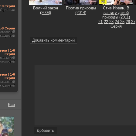
-10 Серия
Волчий закон
Против природы
Стив Ирвин. В
Оригинал
(2008)
(2014)
защиту дикой
природы (2011)
21,22,23,24,25,26,27
Серия
1-8 Серия
гоголосый
акадровый
Добавить комментарий
езон | 1-6
Серия
ительский
гоголосый
езон | 1-6
Серия
гоголосый
акадровый
Все
Добавить