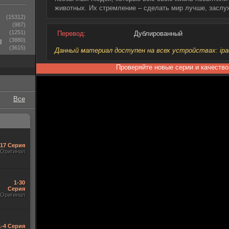
животных. Их стремление – сделать мир лучше, заслу
(15312)
(987)
(1251)
Перевод:
Дублированный
ы
(3880)
(3615)
Данный материал доступен на всех устройствах: ipad, 
Проверяйте новые серии и качество
Все
-17 Серия
Оригинал
1-30
Серия
Оригинал
1-4 Серия