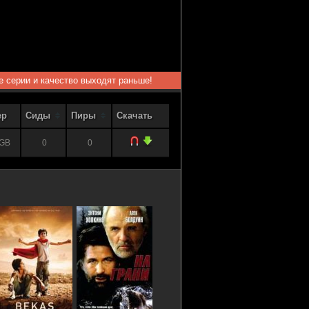
ые серии и качество выходят раньше!
ер
Сиды
Пиры
Скачать
 GB
0
0