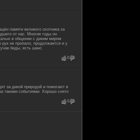
щён памяти великого охотника за
шего от нас. Многие годы он
далью в общении с диким миром
о рук не пропало, продолжается и у
учае беды, есть шанс.
0
дят за дикой природой и помогают в
за такими событиями. Хорошо снято
0