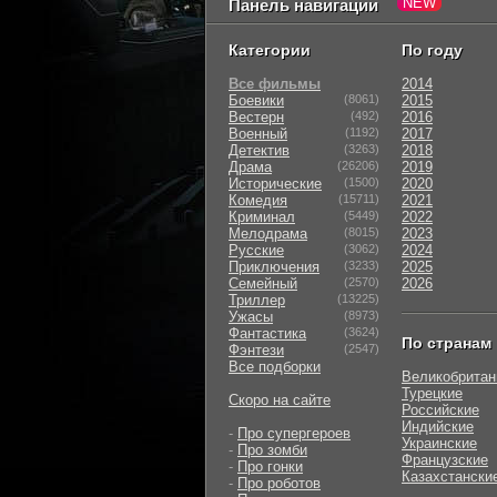
Панель навигации
Категории
По году
Все фильмы
2014
Боевики
(8061)
2015
Вестерн
(492)
2016
Военный
(1192)
2017
Детектив
(3263)
2018
Драма
(26206)
2019
Исторические
(1500)
2020
Комедия
(15711)
2021
Криминал
(5449)
2022
Мелодрама
(8015)
2023
Русские
(3062)
2024
Приключения
(3233)
2025
Семейный
(2570)
2026
Триллер
(13225)
Ужасы
(8973)
Фантастика
(3624)
По странам
Фэнтези
(2547)
Все подборки
Великобритан
Турецкие
Скоро на сайте
Российские
Индийские
-
Про супергероев
Украинские
-
Про зомби
Французские
-
Про гонки
Казахстански
-
Про роботов