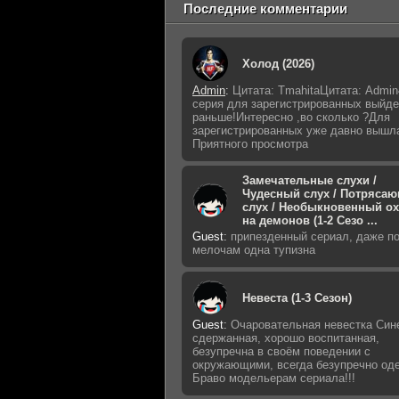
Последние комментарии
Холод (2026)
Admin
:
Цитата: TmahitaЦитата: Admin
серия для зарегистрированных выйде
раньше!Интересно ,во сколько ?Для
зарегистрированных уже давно вышл
Приятного просмотра
Замечательные слухи /
Чудесный слух / Потряса
слух / Необыкновенный о
на демонов (1-2 Сезо ...
Guest
:
припезденный сериал, даже п
мелочам одна тупизна
Невеста (1-3 Сезон)
Guest
:
Очаровательная невестка Син
сдержанная, хорошо воспитанная,
безупречна в своём поведении с
окружающими, всегда безупречно оде
Браво модельерам сериала!!!