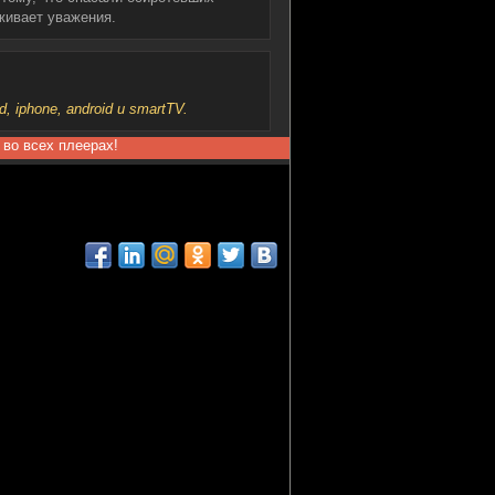
живает уважения.
iphone, android и smartTV.
 во всех плеерах!