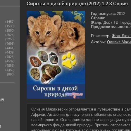
Сироты в дикой природе (2012) 1,2,3 Серия
Год выпуска:
2012
Страна:
(1457)
Жанр:
Док / ТВ Перед
(1539)
Продолжительность:
(1880)
(2528)
Режиссер:
Жан-Люк 
(3255)
Актеры:
Оливия Маки
(4695)
(4444)
(4439)
(4823)
(4597)
(4888)
(4459)
(895)
ия
Оливия Макижевски отправляется в путешествие в сам
Африки, Амазонии для изучения глобальных опасност
нашей планете. Она является членом ассоциации журн
всемирного фонда дикой природы. Зритель отправится 
е
необычных людей, которые всю свою жизнь посвятили 