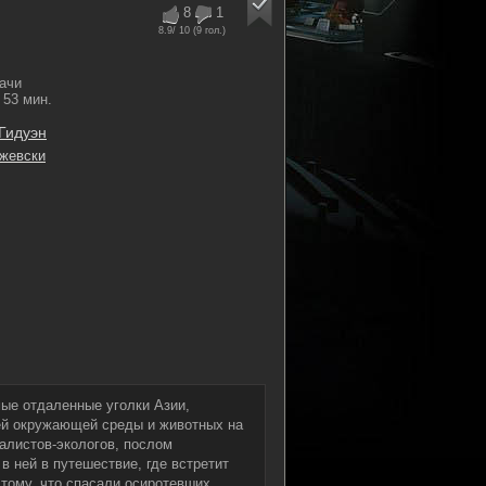
8
1
8.9
/ 10 (
9
гол.)
ачи
53 мин.
Гидуэн
жевски
ые отдаленные уголки Азии,
ей окружающей среды и животных на
алистов-экологов, послом
в ней в путешествие, где встретит
тому, что спасали осиротевших