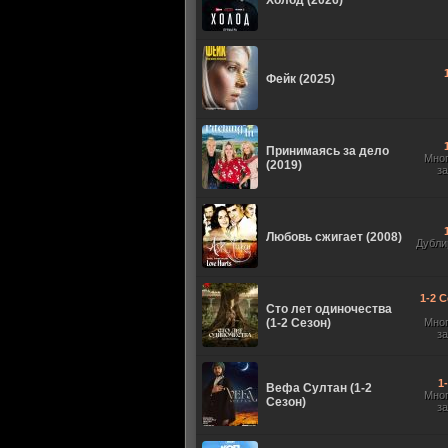
Холод (2026)
Фейк (2025)
Принимаясь за дело
Мно
(2019)
з
Любовь сжигает (2008)
Дубли
1-2 С
Сто лет одиночества
(1-2 Сезон)
Мно
з
1
Вефа Султан (1-2
Мно
Сезон)
з