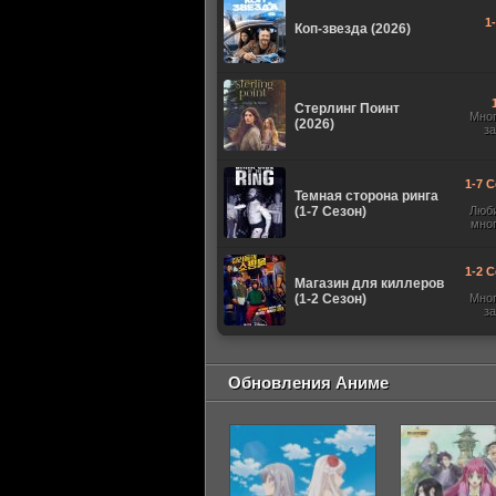
1
Коп-звезда (2026)
Стерлинг Поинт
Мно
(2026)
з
1-7 С
Темная сторона ринга
(1-7 Сезон)
Люб
мно
1-2 С
Магазин для киллеров
(1-2 Сезон)
Мно
з
Обновления Аниме