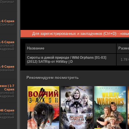
Оригинал
1-6 Серия
Оригинал
Для зарегистрированных и закладчиков (Ctrl+D) - нов
1-5 Серия
гоголосый
Название
Разм
акадровый
Сироты в дикой природе / Wild Orphans [01-03]
1.78
(2012) SATRip от HitWay | D
1-9 Серия
рованный
Рекомендуем посмотреть
езон | 1-7
Серия
гоголосый
акадровый
-46 Серия
гоголосый
акадровый