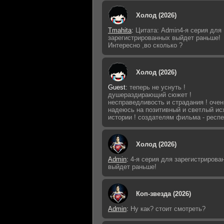
Холод (2026)
Tmahita
:
Цитата: Admin4-я серия для
зарегистрированных выйдет раньше!
Интересно ,во сколько ?
Холод (2026)
Guest
:
теперь не уснуть !
душераздирающий сюжет !
несправедливость и страдания ! очен
надеюсь на позитивный и светлый ис
истории ! создателям фильма - респе
Холод (2026)
Admin
:
4-я серия для зарегистрирова
выйдет раньше!
Коп-звезда (2026)
Admin
:
Ну как? стоит смотреть?