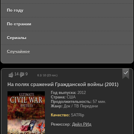
По году
По странам
Сериалы
Случайное
14
9
6.1
/ 10 (
23
гол.)
На полях сражений Гражданской войны (2001)
Год выпуска:
2012
Страна:
США
Продолжительность:
57 мин.
Жанр:
Док / ТВ Передачи
Качество:
SATRip
Режиссер:
Дейл РИд