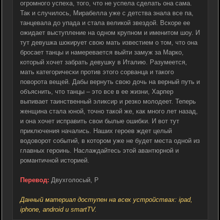
огромного успеха, того, что не успела сделать она сама.
Так и случилось, Мирабелла уже с детства знала все па,
танцевала до упада и стала великой звездой. Вскоре ее
ожидает выступление на одном крупном и именитом шоу. И
тут девушка шокирует свою мать известием о том, что она
бросает танцы и намеревается выйти замуж за Марко,
который хочет забрать девушку в Италию. Разумеется,
мать категорически против этого сорванца и такого
поворота вещей. Дабы вернуть свою дочь на верный путь и
объяснить, что танцы – это все в ее жизни, Харпер
выпивает таинственный эликсир и резко молодеет. Теперь
женщина стала юной, точно такой же, как много лет назад,
и она хочет исправить свои былые ошибки. И вот тут
приключения начались. Наших героев ждет целый
водоворот событий, в котором уже не будет места одной из
главных героинь. Наслаждайтесь этой авантюрной и
романтичной историей.
Перевод:
Двухголосый, P
Данный материал доступен на всех устройствах: ipad,
iphone, android и smartTV.