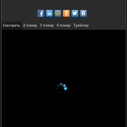
Смотреть
2 плеер
3 плеер
4 плеер
Трейлер