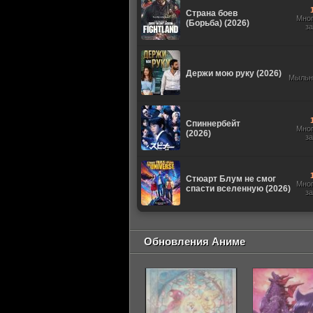
Страна боев
Мно
(Борьба) (2026)
з
Держи мою руку (2026)
Мыльн
Спиннербейт
Мно
(2026)
з
Стюарт Блум не смог
Мно
спасти вселенную (2026)
з
Обновления Аниме