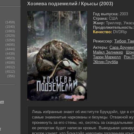
Хозяева подземелий / Крысы (2003)
Год выпуска:
2003
Страна:
США
(1459)
Жанр:
Триллер, Ужас
(1540)
Продолжительность:
(1883)
Качество:
DVDRip
(2529)
(3258)
Режиссер:
Тибор Та
(4695)
Актеры:
Сара Доунин
(4444)
Майкл Зелникер
Шон
(4439)
Тарри Маркелл
Рон 
(4823)
Эйлин Грубба
(4598)
(4912)
(4512)
(956)
ия
Лишь избранные знают об институте Брукдэйл, где в с
самые знаменитые наркоманы и безумцы. Отважной ж
проникнуть за его стены, но, охотясь за скандальными
ее репортаж будет написан кровью. Выведывая шокиру
е
вскоре узнает, что Брукдэйл наводнен разумными кры