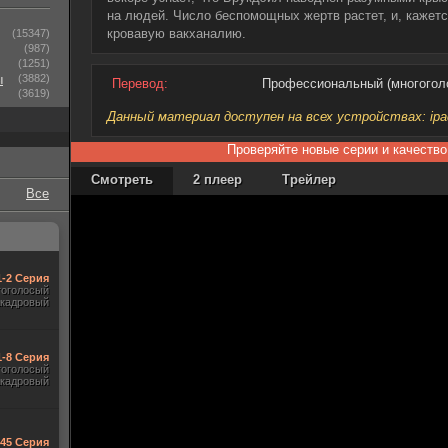
на людей. Число беспомощных жертв растет, и, кажется
кровавую вакханалию.
(15347)
(987)
(1251)
ы
(3882)
Перевод:
Профессиональный (многогол
(3619)
Данный материал доступен на всех устройствах: ipad, 
Проверяйте новые серии и качество
Смотреть
2 плеер
Трейлер
Все
1-2 Серия
гоголосый
акадровый
1-8 Серия
гоголосый
акадровый
545 Серия