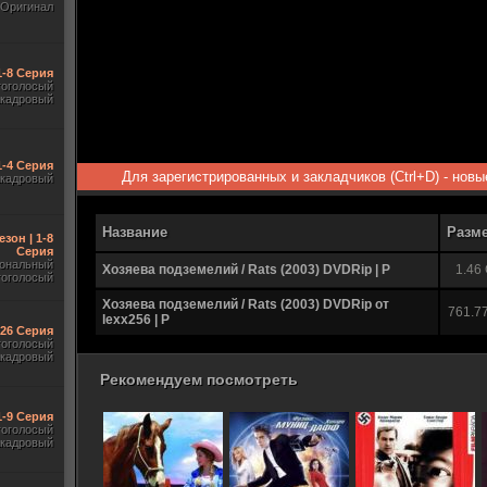
Оригинал
1-8 Серия
гоголосый
акадровый
1-4 Серия
Для зарегистрированных и закладчиков (Ctrl+D) - нов
акадровый
Название
Разм
езон | 1-8
Серия
ональный
Хозяева подземелий / Rats (2003) DVDRip | P
1.46
гоголосый
Хозяева подземелий / Rats (2003) DVDRip oт
761.7
lexx256 | P
-26 Серия
гоголосый
акадровый
Рекомендуем посмотреть
1-9 Серия
гоголосый
акадровый