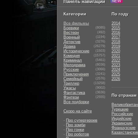
Панель навигации
Категории
По году
Все фильмы
2014
Боевики
(8085)
2015
Вестерн
(492)
2016
Военный
(1194)
2017
Детектив
(3276)
2018
Драма
(26279)
2019
Исторические
(1503)
2020
Комедия
(15757)
2021
Криминал
(5461)
2022
Мелодрама
(8036)
2023
Русские
(3066)
2024
Приключения
(3241)
2025
Семейный
(2576)
2026
Триллер
(13258)
Ужасы
(9002)
Фантастика
(3636)
По странам
Фэнтези
(2555)
Все подборки
Великобритан
Турецкие
Скоро на сайте
Российские
Индийские
-
Про супергероев
Украинские
-
Про зомби
Французские
-
Про гонки
Казахстански
-
Про роботов