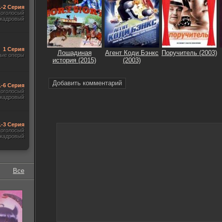
1-2 Серия
гоголосый
акадровый
1 Серия
Лошадиная
Агент Коди Бэнкс
Поручитель (2003)
ые оперы
история (2015)
(2003)
Добавить комментарий
1-6 Серия
гоголосый
акадровый
1-3 Серия
гоголосый
акадровый
Все