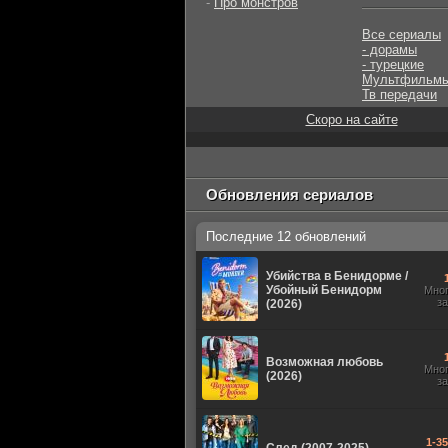
-
Про монстров
Все сериалы
- дорамы
- турецкие
Мультфильм
Тв передачи
Скоро на сайте
Обновления сериалов
Последние 12 обновлений
Убийства в Бенидорме /
Убойный Бенидорм
Мно
з
(2026)
Возможная любовь
Мно
(2026)
з
1-3