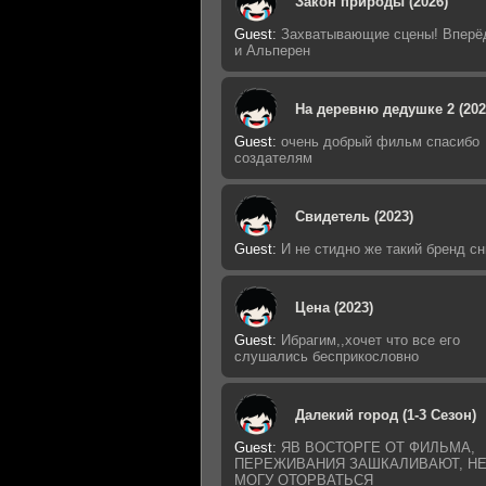
Закон природы (2026)
Guest
:
Захватывающие сцены! Вперё
и Альперен
На деревню дедушке 2 (202
Guest
:
очень добрый фильм спасибо
создателям
Свидетель (2023)
Guest
:
И не стидно же такий бренд с
Цена (2023)
Guest
:
Ибрагим,,хочет что все его
слушались бесприкословно
Далекий город (1-3 Сезон)
Guest
:
ЯВ ВОСТОРГЕ ОТ ФИЛЬМА,
ПЕРЕЖИВАНИЯ ЗАШКАЛИВАЮТ, Н
МОГУ ОТОРВАТЬСЯ