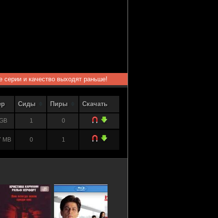
ые серии и качество выходят раньше!
ер
Сиды
Пиры
Скачать
 GB
1
0
7 MB
0
1