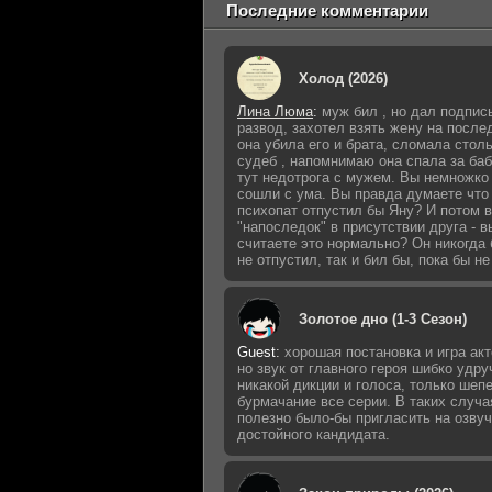
Последние комментарии
Холод (2026)
Лина Люма
:
муж бил , но дал подпис
развод, захотел взять жену на послед
она убила его и брата, сломала стол
судеб , напомнимаю она спала за баб
тут недотрога с мужем. Вы немножко
сошли с ума. Вы правда думаете что
психопат отпустил бы Яну? И потом в
"напоследок" в присутствии друга - в
считаете это нормально? Он никогда 
не отпустил, так и бил бы, пока бы не
Золотое дно (1-3 Сезон)
Guest
:
хорошая постановка и игра акт
но звук от главного героя шибко удру
никакой дикции и голоса, только шеп
бурмачание все серии. В таких случа
полезно было-бы пригласить на озву
достойного кандидата.