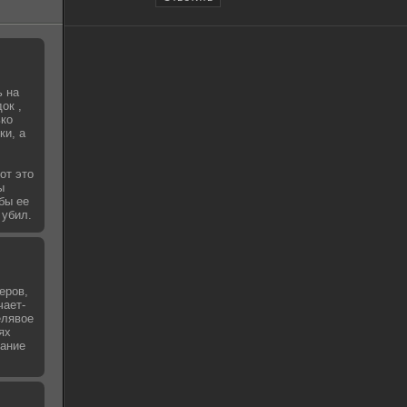
ь на
ок ,
ько
ки, а
от это
ы
бы ее
 убил.
еров,
чает-
елявое
ях
чание