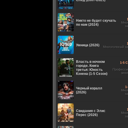
След (2007-2025)
Никто не будет скучать
Мно
по нам (2024)
з
Умница (2026)
Многоголосый з
Власть в ночном
1-5 С
городе. Книга
третья: Юность
Професси
мно
Кэнена (1-5 Сезон)
1
Черный коралл
Мно
(2026)
з
Свидания с Элис
Мно
Перес (2026)
з