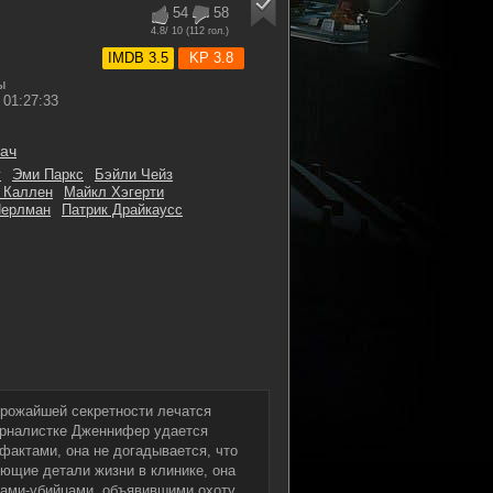
54
58
4.8
/ 10 (
112
гол.)
IMDB 3.5
KP 3.8
ы
01:27:33
кач
г
Эми Паркс
Бэйли Чейз
 Каллен
Майкл Хэгерти
Перлман
Патрик Драйкаусс
трожайшей секретности лечатся
урналистке Дженнифер удается
 фактами, она не догадывается, что
ющие детали жизни в клинике, она
сами-убийцами, объявившими охоту