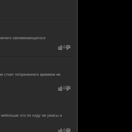
 нечего запоминающегося
0
не стоит потраченного времени не
0
 небольше это по ходу не ужасы а
0