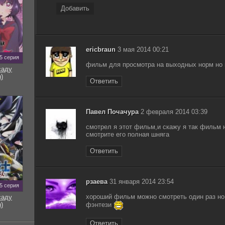
Добавить
ericbraun
3 мая 2014 00:21
5 серия
фильм для просмотра на выходных норм но
саду
)
Ответить
Павел Почачура
2 февраля 2014 03:39
смотрел я этот фильм,и скажу я так фильм 
смотрите его полная шняга
Ответить
рзаева
31 января 2014 23:54
5 серия
хороший фильм можно смотреть один раз но
саду
)
фэнтези
Ответить