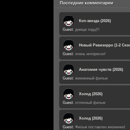
Последние комментарии
Коп-звезда (2026)
Guest
:
днище пздц!!!
Новый Ревизорро (1-2 Сезо
Guest
:
очень интересно!
Анатомия чувств (2026)
Guest
:
жизненный фильм
Холод (2026)
Guest
:
отличный фильм
Холод (2026)
Guest
:
Фильм поставлен жизненно!