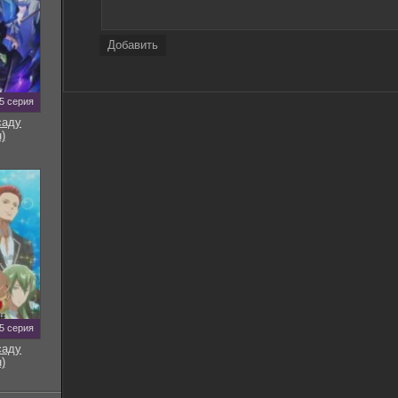
Добавить
5 серия
саду
)
5 серия
саду
)