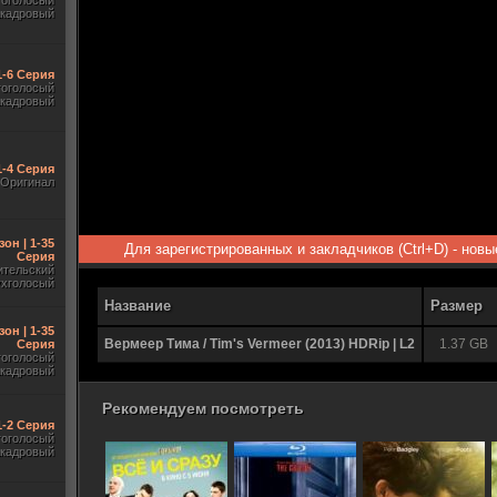
гоголосый
акадровый
1-6 Серия
гоголосый
акадровый
1-4 Серия
Оригинал
зон | 1-35
Для зарегистрированных и закладчиков (Ctrl+D) - нов
Серия
ительский
ухголосый
Название
Размер
зон | 1-35
Вермеер Тима / Tim's Vermeer (2013) HDRip | L2
1.37 GB
Серия
гоголосый
акадровый
Рекомендуем посмотреть
 1-2 Серия
гоголосый
акадровый