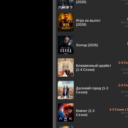
Мно
(2026)
з
Игра на вылет
Мно
(2026)
з
Холод (2026)
1-4 Се
Клюквенный щербет
(1-4 Сезон)
Люб
дв
1-2 Се
Далекий город (1-3
Сезон)
Мно
з
1-3 Сезон |
Ковчег (1-3
Мно
Сезон)
з