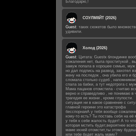
Благодарю,!
СОУЛМ8ЙТ (2026)
Guest
:
таких сюжетов было множеств
удивили.
Холод (2026)
Guest
:
Цитата: Guestк блондинке воо
сожаления нет, была проститукой , 
замуж попала в хорошее семью, муж 
но дал подпись на развод, захотел в
жену на последок , она убила его и б
сломала столько судеб , напомнимаю
спала за бабки, а тут недотрога с му
Мама пацанов отомстила - считаю вс
верно и справедливо , не понимаю в 
трагедия ее жизни , кроме глупости.
ситуация ни в какое сравнение с сит
главной героини это катастрофа
бесспорнаяА у тебя вообще сожалени
кому-то есть? Ты поставь себя на её 
у тебя к себе жалость будет! А то что
которая мстить будет,вероятнее всег
маме ихней отомстит,ты этому будеш
или тебе будет жаль маму?