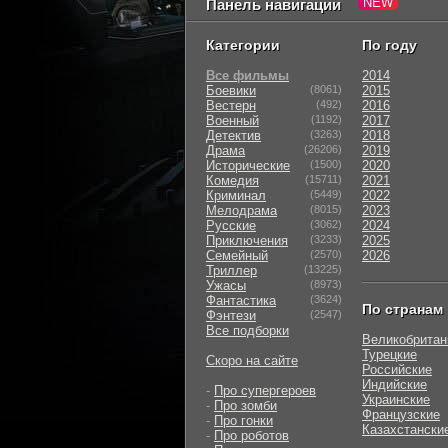
Панель навигации
Категории
По году
Все фильмы
2014
Боевики
(8061)
2015
Вестерн
(492)
2016
Военный
(1192)
2017
Детектив
(3263)
2018
Драма
(26206)
2019
Исторические
(1500)
2020
Комедия
(15711)
2021
Криминал
(5449)
2022
Мелодрама
(8015)
2023
Русские
(3062)
2024
Приключения
(3233)
2025
Семейный
(2570)
2026
Триллер
(13225)
Ужасы
(8973)
Фантастика
(3624)
По странам
Фэнтези
(2547)
Все подборки
Великобритан
Турецкие
Скоро на сайте
Российские
Индийские
-
Про супергероев
Украинские
-
Про зомби
Французские
-
Про гонки
Казахстански
-
Про роботов