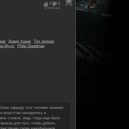
3
3
5
/ 10 (
6
гол.)
мор
Дэвид Хокни
Tim Jenison
ин Мулл
Philip Steadman
 Свою карьеру этот человек начинал
мо искусство находилось в
чень сложно, ведь тогда еще было
многое для того, чтобы добыть
трансляцию своих кинофильмов.