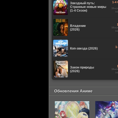
1-4 
Звездный путь:
Странные новые миры
Мно
(1-4 Сезон)
з
Владение
Мно
(2026)
з
1
Коп-звезда (2026)
Закон природы
Мно
(2026)
з
Обновления Аниме