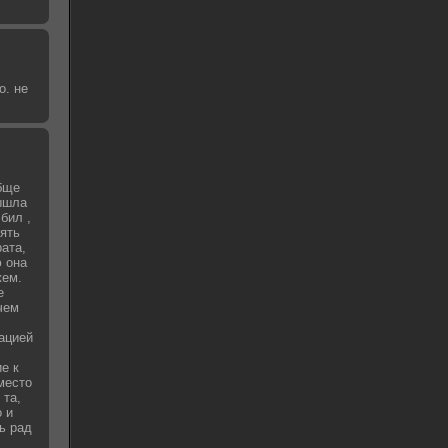
о. не
бще
вышла
бил ,
зять
рата,
 она
жем.
е
чем
уацией
е к
место
 та,
о и
ь рад