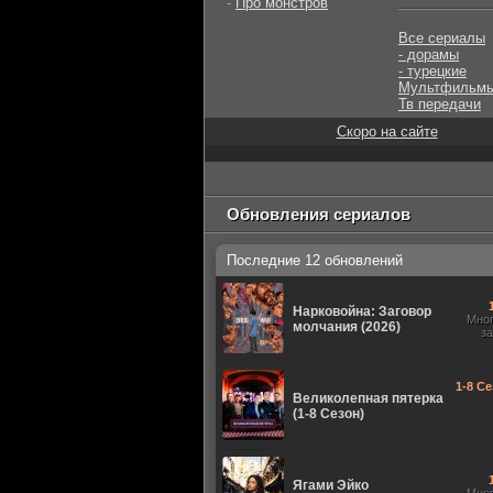
-
Про монстров
Все сериалы
- дорамы
- турецкие
Мультфильм
Тв передачи
Скоро на сайте
Обновления сериалов
Последние 12 обновлений
Нарковойна: Заговор
Мно
молчания (2026)
з
1-8 Се
Великолепная пятерка
(1-8 Сезон)
Ягами Эйко