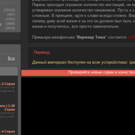
Парень проходил огромное количество инстанций, он м
уговаривал огромное количество чиновников. Пусть к 
(15312)
(987)
сложным. В принципе, идти к славе всегда сложно. Ве
(1251)
своему деву всей жизни и за это он должен был быть 
ы
(3880)
жизни и получилось, все просто замечательно.
(3615)
Премьера кинофильма "
Вермеер Тима
" состоится
в 20
Перевод:
Все
Данный материал доступен на всех устройствах: ipad, 
Проверяйте новые серии и качество
1-2 Серия
гоголосый
акадровый
зон | 1-28
Серия
Оригинал
(русский)
1-4 Серия