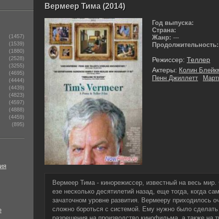
Вермеер Тима (2014)
Год выпуска:
Страна:
(1457)
Жанр:
---
(1539)
Продолжительность:
(1880)
(2528)
Режиссер:
Теллер
(3255)
Актеры:
Колин Блейк
(4695)
Пенн Джиллетт
Март
(4444)
(4439)
(4823)
(4597)
(4888)
(4459)
(895)
ия
Вермеер Тима - кинорежиссер, известный на весь мир.
езе несколько десятилетий назад, еще тогда, когда са
зачаточном уровне развития. Вермееру приходилось о
сложно бороться с системой. Ему нужно было сделать 
е
разрешения на производство кинофильма, а также на 