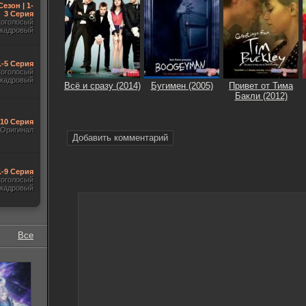
Сезон | 1-
3 Серия
гоголосый
акадровый
1-5 Серия
гоголосый
акадровый
Всё и сразу (2014)
Бугимен (2005)
Привет от Тима
Бакли (2012)
-10 Серия
Оригинал
Добавить комментарий
1-9 Серия
гоголосый
акадровый
Все