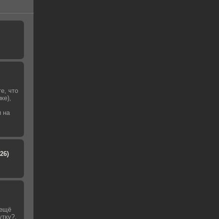
е, что
ке),
и на
26)
 ещё
утку?,