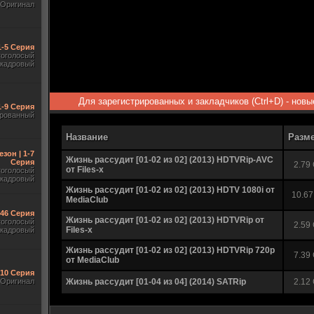
Оригинал
1-5 Серия
гоголосый
акадровый
Для зарегистрированных и закладчиков (Ctrl+D) - нов
1-9 Серия
рованный
Название
Разм
езон | 1-7
Жизнь рассудит [01-02 из 02] (2013) HDTVRip-AVC
Серия
2.79
от Files-x
гоголосый
акадровый
Жизнь рассудит [01-02 из 02] (2013) HDTV 1080i от
10.67
MediaClub
-46 Серия
Жизнь рассудит [01-02 из 02] (2013) HDTVRip от
гоголосый
2.59
Files-x
акадровый
Жизнь рассудит [01-02 из 02] (2013) HDTVRip 720p
7.39
от MediaClub
-10 Серия
Оригинал
Жизнь рассудит [01-04 из 04] (2014) SATRip
2.12