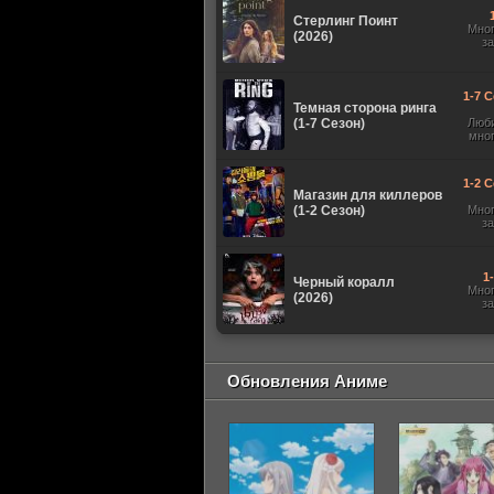
Стерлинг Поинт
Мно
(2026)
з
1-7 С
Темная сторона ринга
(1-7 Сезон)
Люб
мно
1-2 С
Магазин для киллеров
(1-2 Сезон)
Мно
з
1
Черный коралл
Мно
(2026)
з
Обновления Аниме