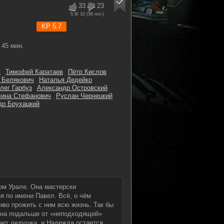
33
23
5.9
/ 10 (
56
гол.)
KP 5.7
45 мин.
к
Тимофей Каратаев
Пётр Кислов
 Белякович
Наталья Дедейко
лег Гарбуз
Александр Островский
ина Стефанович
Руслан Чернецкий
др Брухацкий
м Урале. Она мастерски
я по имени Павел. Всё, о чём
во прожить с ним всю жизнь. Так бы
ына подальше от «неподходящей»
рает дедушка, и Надежда остается