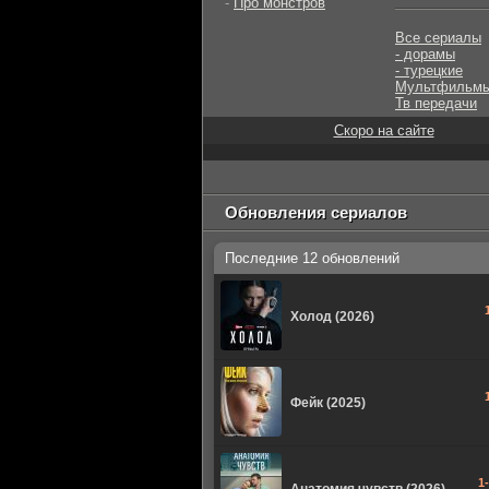
-
Про монстров
Все сериалы
- дорамы
- турецкие
Мультфильм
Тв передачи
Скоро на сайте
Обновления сериалов
Последние 12 обновлений
Холод (2026)
Фейк (2025)
1