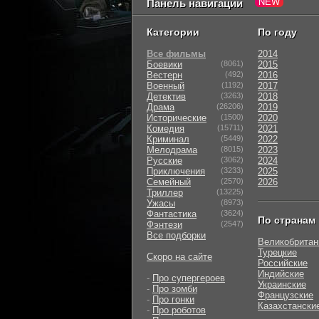
Панель навигации
Категории
По году
Все фильмы
2014
Боевики
(8061)
2015
Вестерн
(492)
2016
Военный
(1192)
2017
Детектив
(3263)
2018
Драма
(26206)
2019
Исторические
(1500)
2020
Комедия
(15711)
2021
Криминал
(5449)
2022
Мелодрама
(8015)
2023
Русские
(3062)
2024
Приключения
(3233)
2025
Семейный
(2570)
2026
Триллер
(13225)
Ужасы
(8973)
Фантастика
(3624)
По странам
Фэнтези
(2547)
Все подборки
Великобритан
Турецкие
Скоро на сайте
Российские
Индийские
-
Про супергероев
Украинские
-
Про зомби
Французские
-
Про гонки
Казахстански
-
Про роботов