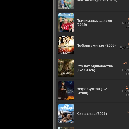
Анатомия чувств (2026)
Принимаясь за дело
Мно
(2019)
з
Любовь сжигает (2008)
Дубли
1-2 С
Сто лет одиночества
(1-2 Сезон)
Мно
з
1
Вефа Султан (1-2
Мно
Сезон)
з
1
Коп-звезда (2026)