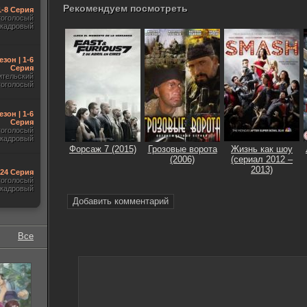
Рекомендуем посмотреть
1-8 Серия
гоголосый
акадровый
езон | 1-6
Серия
ительский
гоголосый
езон | 1-6
Серия
гоголосый
акадровый
Форсаж 7 (2015)
Грозовые ворота
Жизнь как шоу
(2006)
(сериал 2012 –
2013)
-24 Серия
гоголосый
акадровый
Добавить комментарий
Все