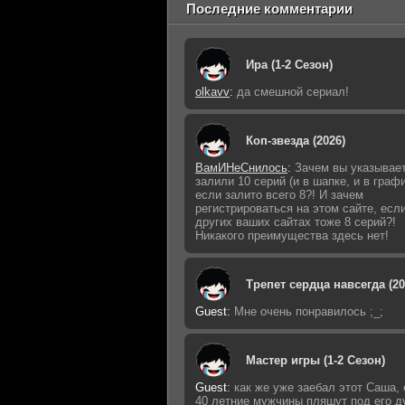
Последние комментарии
Ира (1-2 Сезон)
olkavv
:
да смешной сериал!
Коп-звезда (2026)
ВамИНеСнилось
:
Зачем вы указывает
залили 10 серий (и в шапке, и в графи
если залито всего 8?! И зачем
регистрироваться на этом сайте, есл
других ваших сайтах тоже 8 серий?!
Никакого преимущества здесь нет!
Трепет сердца навсегда (20
Guest
:
Мне очень понравилось ;_;
Мастер игры (1-2 Сезон)
Guest
:
как же уже заебал этот Саша,
40 летние мужчины пляшут под его д