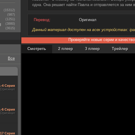
одна. Она решает найти Павла и отправляется за ним в
(15312)
(987)
(1251)
Перевод:
Оригинал
ы
(3880)
(3615)
Данный материал доступен на всех устройствах: ipad, 
Проверяйте новые серии и качество
Смотреть
2 плеер
3 плеер
Трейлер
Все
1-4 Серия
Оригинал
1-6 Серия
Оригинал
-17 Серия