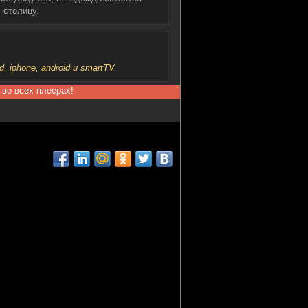
 столицу.
iphone, android и smartTV.
 во всех плеерах!