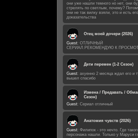
они уже нашли темного но нет, они б
стрелять по светлым, почему? Потом
они не так вилку взяли, это и есть ег
доказательства
Отец моей дочери (2026)
Guest
:
ОТЛИЧНЫЙ
СЕРИАЛ.РЕКОМЕНДУЮ К ПРОСМО
Дети перемен (1-2 Сезон)
Guest
:
ахуенно 2 месяца ждал его и т
вышел спасибо
Измена / Предавать / Обман
Сезон)
Guest
:
Сериал отличный
Анатомия чувств (2026)
Guest
:
Филипок - это нечто. Где таког
персонажа нашли. Только у Маруси г