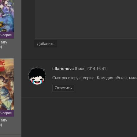
5 серия
саду
Добавить
)
tillarionova
8 мая 2014 16:41
Смотрю вторую серию. Комедия лёгкая, мил
Ответить
5 серия
саду
)