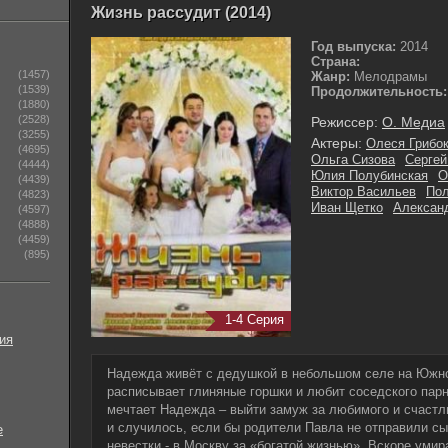
Жизнь рассудит (2014)
Год выпуска:
2014
Страна:
(1457)
Жанр:
Мелодрамы
(1539)
Продолжительность:
(1880)
(2528)
Режиссер:
О. Медиа
(3255)
Актеры:
Олеся Грибо
(4695)
Ольга Сизова
Сергей
(4444)
Юлия Полубинская
О
(4439)
Виктор Васильев
Пол
(4823)
Иван Щетко
Алексан
(4597)
(4888)
(4459)
(895)
1-4 Серия
ия
Надежда живёт с дедушкой в небольшом селе на Южно
расписывает глиняные горшки и любит соседского парн
мечтает Надежда – выйти замуж за любимого и счастли
и случилось, если бы родители Павла не отправили с
е
невестки - в Москву за «богатой жизнью». Вскоре уми