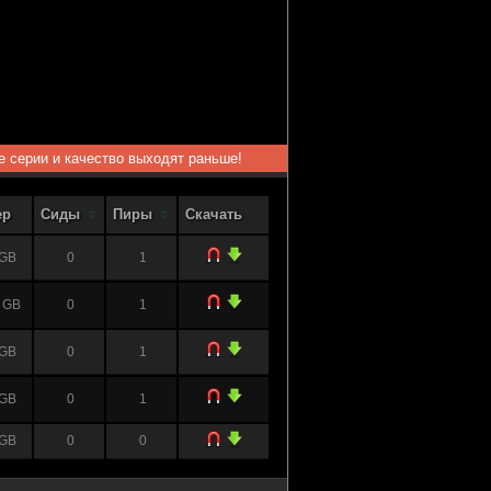
ые серии и качество выходят раньше!
ер
Сиды
Пиры
Скачать
 GB
0
1
 GB
0
1
 GB
0
1
 GB
0
1
 GB
0
0