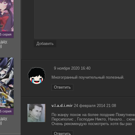
5 серия
саду
Добавить
)
9 ноября 2020 16:40
Многогранный поучительный полезный.
Ответить
v.l.a.d.i.mir
24 февраля 2014 21:08
5 серия
По жанру похож на более поздние Помутнени
саду
Персиполис , Господин Никто, Начало... сюж
)
Очень рекомендую посмотреть хотя бы раз
Ответить