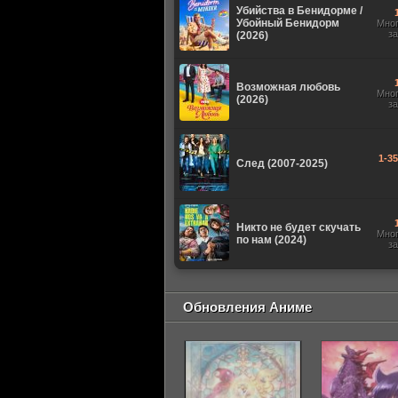
Убийства в Бенидорме /
Убойный Бенидорм
Мно
з
(2026)
Возможная любовь
Мно
(2026)
з
1-3
След (2007-2025)
Никто не будет скучать
Мно
по нам (2024)
з
Обновления Аниме