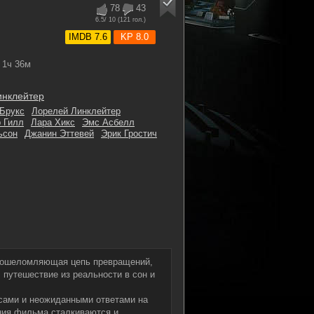
78
43
6.5
/ 10 (
121
гол.)
IMDB 7.6
KP 8.0
1ч 36м
инклейтер
 Брукс
Лорелей Линклейтер
 Гилл
Лара Хикс
Эмс Асбелл
ьсон
Джанин Эттевей
Эрик Гростич
— ошеломляющая цепь превращений,
 путешествие из реальности в сон и
сами и неожиданными ответами на
ения фильма сталкиваются и