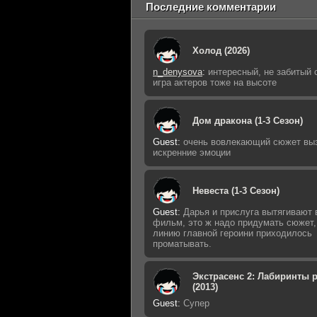
Последние комментарии
Холод (2026)
n_denysova
:
интересный, не забитый 
игра актеров тоже на высоте
Дом дракона (1-3 Сезон)
Guest
:
очень вовлекающий сюжет вы
искренние эмоции
Невеста (1-3 Сезон)
Guest
:
Дарья и прислуга вытягивают 
фильм, это ж надо придумать сюжет,
линию главной героини приходилось
проматывать.
Экстрасенс 2: Лабиринты 
(2013)
Guest
:
Супер