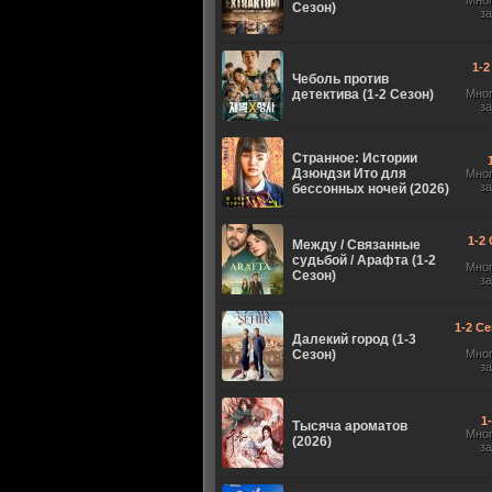
Мно
Сезон)
з
1-2
Чеболь против
детектива (1-2 Сезон)
Мно
з
Странное: Истории
Дзюндзи Ито для
Мно
з
бессонных ночей (2026)
1-2 
Между / Связанные
судьбой / Арафта (1-2
Мно
Сезон)
з
1-2 Се
Далекий город (1-3
Сезон)
Мно
з
1
Тысяча ароматов
Мно
(2026)
з