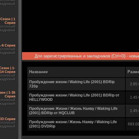
гоголосый
акадровый
 Сезон | 1
Серия
гоголосый
акадровый
1-6 Серия
гоголосый
акадровый
Для зарегистрированных и закладчиков (Ctrl+D) - нов
Сезон | 1-
Название
Разм
14 Серия
гоголосый
акадровый
Пробуждение жизни / Waking Life (2001) BDRip
2.85
720p
зон | 1-35
Пробуждение жизни / Waking Life (2001) BDRip от
Серия
1.45
HELLYWOOD
гоголосый
акадровый
Пробуждение Жизни / Жизнь Наяву / Waking Life
1.45
(2001) BDRip от HQCLUB
-33 Серия
Пробуждение жизни / Жизнь Наяву / Waking Life
гоголосый
683.0
(2001) DVDRip
акадровый