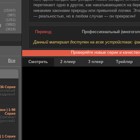
перетекают одно в другое, как накатывающиеся на бер
никакими законами природы или привычной логики. Это
(15347)
(987)
— реальностью, но в любом случае — он прекрасен!
(1251)
ы
(3882)
(3619)
Перевод:
Профессиональный (многогол
Данный материал доступен на всех устройствах: ipad, 
Проверяйте новые серии и качество
Все
Смотреть
2 плеер
3 плеер
Трейлер
-36 Серия
гоголосый
акадровый
зон | 1-98
Серия
Оригинал
(русский)
| 1 Серия