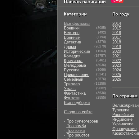
Панель навигации
Категории
По году
Все фильмы
2014
Боевики
(8085)
2015
Вестерн
(492)
2016
Военный
(1194)
2017
Детектив
(3276)
2018
Драма
(26279)
2019
Исторические
(1503)
2020
Комедия
(15757)
2021
Криминал
(5461)
2022
Мелодрама
(8036)
2023
Русские
(3066)
2024
Приключения
(3241)
2025
Семейный
(2576)
2026
Триллер
(13258)
Ужасы
(9002)
Фантастика
(3636)
По странам
Фэнтези
(2555)
Все подборки
Великобритан
Турецкие
Скоро на сайте
Российские
Индийские
-
Про супергероев
Украинские
-
Про зомби
Французские
-
Про гонки
Казахстански
-
Про роботов