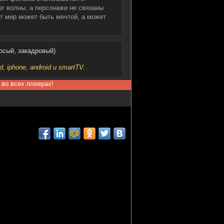
ег волны, а персонажи не связаны
т мир может быть мечтой, а может
осый, закадровый)
iphone, android и smartTV.
 во всех плеерах!