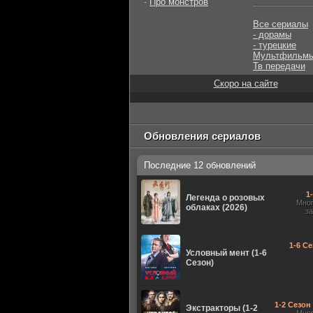
-
Про монстров
Все сериалы
- дорамы
- турецкие
Мультфильм
Тв передачи
Скоро на сайте
Обновления сериалов
Последние 12 обновлений
1
Легенда о розовых
Мно
облаках (2026)
з
1-6 Се
Условный мент (1-6
Сезон)
1-2 Сезон 
Экстракторы (1-2