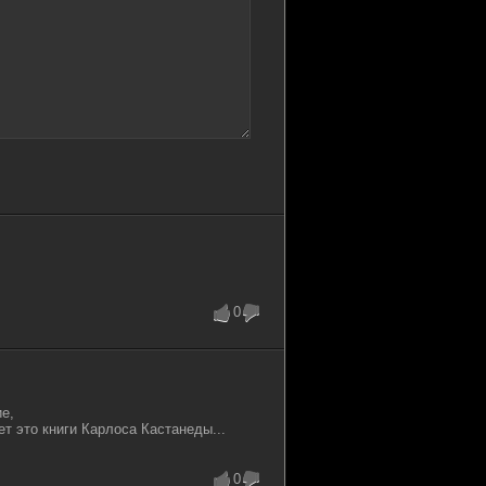
0
е,
ет это книги Карлоса Кастанеды...
0