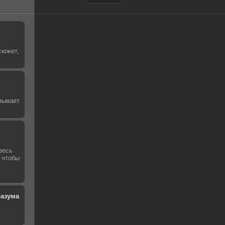
сюжет,
зывает
весь
 чтобы
разума