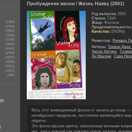
Пробуждение жизни / Жизнь Наяву (2001)
Год выпуска:
2001
Страна:
США
(1459)
Жанр:
Фэнтези
(1540)
Продолжительность:
(1883)
Качество:
DVDRip
(2529)
(3258)
Режиссер:
Ричард Л
(4695)
Актеры:
Тревор Джек
(4444)
Уилли Уиггинс
Гловер
(4439)
Ли Махони
Сара Нел
(4823)
(4598)
(4912)
(4512)
(956)
ия
Весь этот анимационный фильм от начала до конца 
калейдоскоп парадоксов, постоянное меняющийся мир,
обратно.
Это философская притча, наполненная вечными вопро
е
них, здесь каждый шаг рождает новые загадки, мгнов