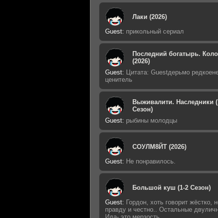
Лаки (2026)
Guest
:
прикольный сериал
Последний богатырь. Кол
(2026)
Guest
:
Цитата: Guestдерьмо редкоен
ценитель
Выживалити. Наследники (
Сезон)
Guest
:
рыбины молодцы
СОУЛМ8ЙТ (2026)
Guest
:
Не понравилось.
Большой куш (1-2 Сезон)
Guest
:
Гордон, хоть говорит жёстко, н
правду и честно.. Остальные двулич
Ида- это мерзость