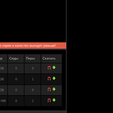
ые серии и качество выходят раньше!
ер
Сиды
Пиры
Скачать
 GB
0
0
 GB
0
1
 GB
0
0
9 MB
0
1