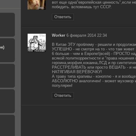
вот еще одна"европейская ценность",если не
победить. вспомнишь тут СССР.
Ответить
Worker
6 февраля 2014 22:34
В Китае ЭТУ проблему - решили и продолж
н)
УСПЕШНО - не смотря на то - что там живет
6 больше - чем в Европе!(всей) - ПРОСТО на
всякой политкорректности и "права ношения 
героина,морфия,кокаина,ЛСД и пр синтетичес
РАССТРЕЛИВАТЬ или просто ВЕШАТЬ - и не п
НАТЯГИВАЯ ВЕРЁВОЧКУ!
А траву типа крапивы - коноплю - я и вообще
АБСОЛЮТНО аналогичен! - может мухомор и к
популярен!
Ответить