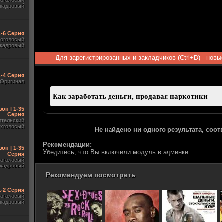
гоголосый
акадровый
1-6 Серия
гоголосый
акадровый
Для зарегистрированных и закладчиков (Ctrl+D) - нов
1-4 Серия
Оригинал
зон | 1-35
Серия
ительский
ухголосый
Не найдено ни одного результата, соо
Рекомендации:
зон | 1-35
Убедитесь, что Вы включили модуль в админке.
Серия
гоголосый
акадровый
Рекомендуем посмотреть
 1-2 Серия
гоголосый
акадровый