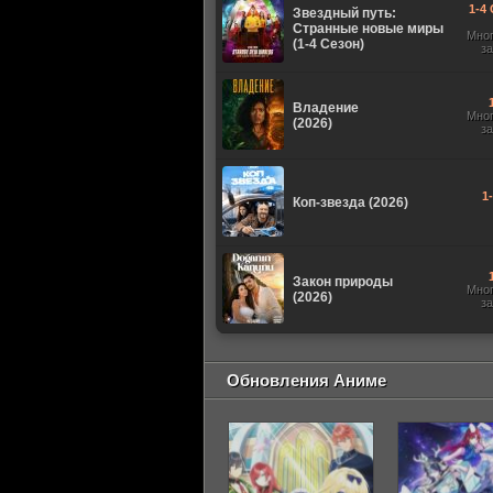
1-4 
Звездный путь:
Странные новые миры
Мно
(1-4 Сезон)
з
Владение
Мно
(2026)
з
1
Коп-звезда (2026)
Закон природы
Мно
(2026)
з
Обновления Аниме