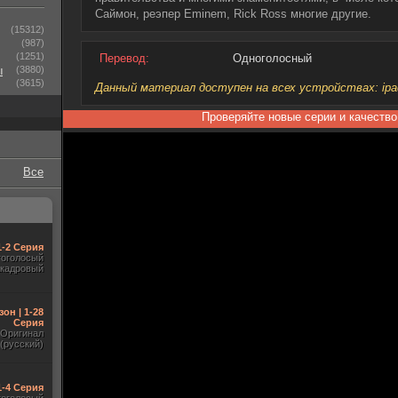
Саймон, реэпер Eminem, Rick Ross многие другие.
(15312)
(987)
(1251)
Перевод:
Одноголосный
ы
(3880)
(3615)
Данный материал доступен на всех устройствах: ipad, 
Проверяйте новые серии и качество
Все
1-2 Серия
гоголосый
акадровый
зон | 1-28
Серия
Оригинал
(русский)
1-4 Серия