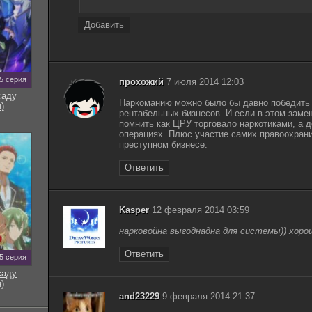
Добавить
5 серия
прохожий
7 июля 2014 12:03
саду
Наркоманию можно было бы давно победить 
)
рентабельных бизнесов. И если в этом зам
помнить как ЦРУ торговало наркотиками, а 
операциях. Плюс участие самих правоохран
преступном бизнесе.
Ответить
Kasper
12 февраля 2014 03:59
нарковойна выгоднадна для системы)) хоро
Ответить
5 серия
саду
)
and23229
9 февраля 2014 21:37