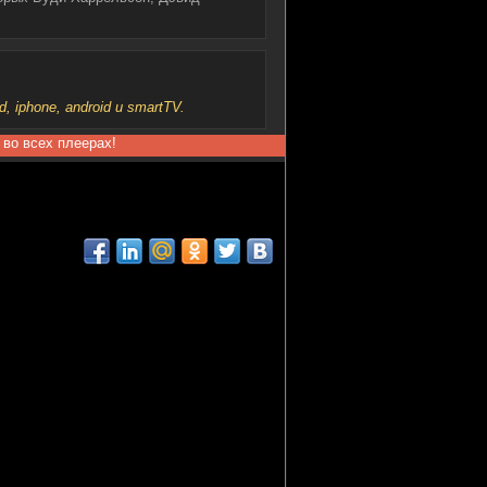
iphone, android и smartTV.
 во всех плеерах!