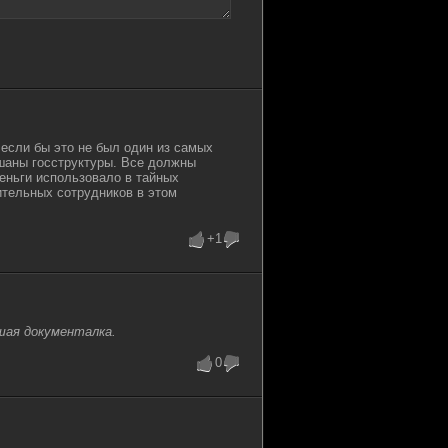
если бы это не был один из самых
ешаны госструктуры. Все должны
деньги использовало в тайных
ительных сотрудников в этом
+1
шая документалка.
0