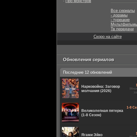
-
Про монстров
Все сериалы
- дорамы
- турецкие
Мультфильм
Тв передачи
Скоро на сайте
Обновления сериалов
Последние 12 обновлений
Нарковойна: Заговор
Мно
молчания (2026)
з
1-8 Се
Великолепная пятерка
(1-8 Сезон)
Ягами Эйко