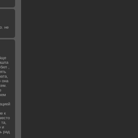
о. не
бще
вышла
бил ,
зять
рата,
 она
жем.
е
чем
уацией
е к
место
 та,
о и
ь рад