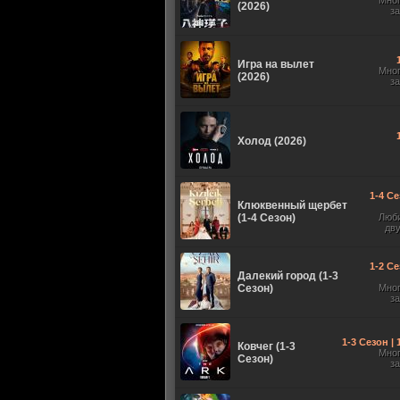
Мно
(2026)
з
Игра на вылет
Мно
(2026)
з
Холод (2026)
1-4 Се
Клюквенный щербет
(1-4 Сезон)
Люб
дв
1-2 Се
Далекий город (1-3
Сезон)
Мно
з
1-3 Сезон |
Ковчег (1-3
Мно
Сезон)
з