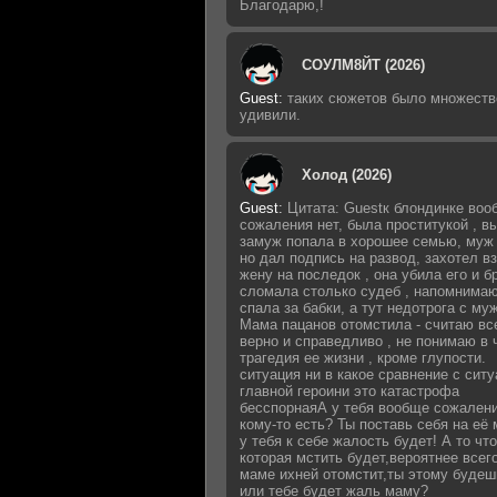
Благодарю,!
СОУЛМ8ЙТ (2026)
Guest
:
таких сюжетов было множеств
удивили.
Холод (2026)
Guest
:
Цитата: Guestк блондинке воо
сожаления нет, была проститукой , 
замуж попала в хорошее семью, муж 
но дал подпись на развод, захотел в
жену на последок , она убила его и б
сломала столько судеб , напомнимаю
спала за бабки, а тут недотрога с му
Мама пацанов отомстила - считаю вс
верно и справедливо , не понимаю в 
трагедия ее жизни , кроме глупости.
ситуация ни в какое сравнение с сит
главной героини это катастрофа
бесспорнаяА у тебя вообще сожалени
кому-то есть? Ты поставь себя на её 
у тебя к себе жалость будет! А то что
которая мстить будет,вероятнее всег
маме ихней отомстит,ты этому будеш
или тебе будет жаль маму?