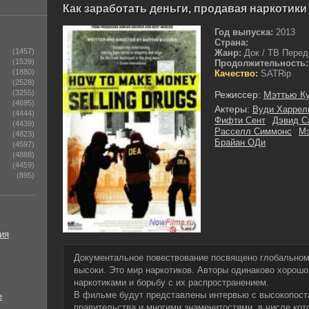
Как заработать деньги, продавая наркотики 
Год выпуска:
2013
Страна:
(1457)
Жанр:
Док / ТВ Перед
(1539)
Продолжительность:
(1880)
Качество:
SATRip
(2528)
(3255)
Режиссер:
Мэттью К
(4695)
Актеры:
Вуди Харрел
(4444)
Фифти Сент
Дэвид С
(4439)
Расселл Симмонс
Мэ
(4823)
Брайан ОДи
(4597)
(4888)
(4459)
(895)
ия
Документальное повествование посвящено глобальному
высоки. Это мир наркотиков. Авторы одинаково хорош
наркотиками и борьбу с их распространением.
В фильме будут представлены интервью с высокопост
е
правительства и многими знаменитостями, в числе ко