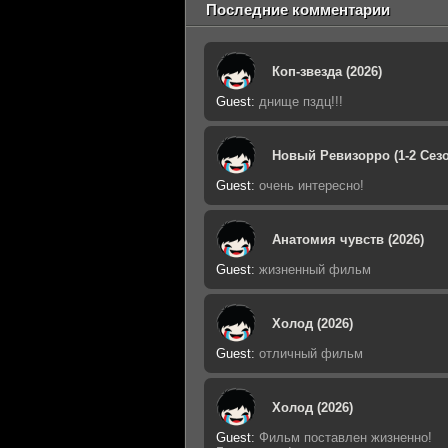
Последние комментарии
Коп-звезда (2026)
Guest
:
днище пздц!!!
Новый Ревизорро (1-2 Сезо
Guest
:
очень интересно!
Анатомия чувств (2026)
Guest
:
жизненный фильм
Холод (2026)
Guest
:
отличный фильм
Холод (2026)
Guest
:
Фильм поставлен жизненно!