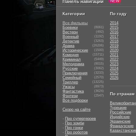
Панель навигации
Категории
По году
Все фильмы
2014
Боевики
(8061)
2015
Вестерн
(492)
2016
Военный
(1192)
2017
Детектив
(3263)
2018
Драма
(26206)
2019
Исторические
(1500)
2020
Комедия
(15711)
2021
Криминал
(5449)
2022
Мелодрама
(8015)
2023
Русские
(3062)
2024
Приключения
(3233)
2025
Семейный
(2570)
2026
Триллер
(13225)
Ужасы
(8973)
Фантастика
(3624)
По странам
Фэнтези
(2547)
Все подборки
Великобритан
Турецкие
Скоро на сайте
Российские
Индийские
-
Про супергероев
Украинские
-
Про зомби
Французские
-
Про гонки
Казахстански
-
Про роботов