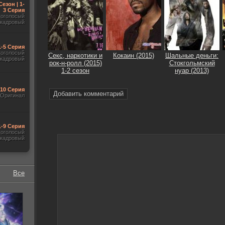
Сезон | 1-
3 Серия
гоголосый
акадровый
1-5 Серия
гоголосый
Секс, наркотики и
Кокаин (2015)
Шальные деньги:
акадровый
рок-н-ролл (2015)
Стокгольмский
1-2 сезон
нуар (2013)
-10 Серия
Добавить комментарий
Оригинал
1-9 Серия
гоголосый
акадровый
Все