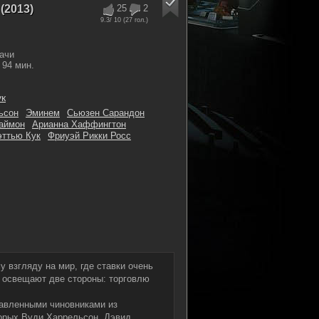
(2013)
25
2
9.3
/ 10 (
27
гол.)
ачи
94 мин.
ук
ьсон
Эминем
Сьюзен Сарандон
аймон
Арианна Хаффингтон
ттью Кук
Фриуэй Рикки Росс
 взгляду на мир, где ставки очень
о освещают две стороны: торговлю
авленными чиновниками из
торых Вуди Харрельсон, Дэвид