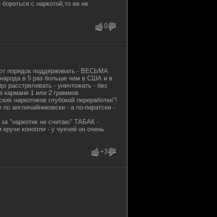
 бороться с наркотой,то ее не
0
ают порядок поддерживать - ВЕСЬМА
 народа в 5 раз больше чем в США и в
до расстреливать - уничтожать - без
в кармане 1 или 2 граммов
ких наркотиков глубокой переработки"!
о англичайниковски - а по-пиратски -
 за "наркотик не считаю" ТАБАК -
руче конопли - у чукчей он очень
+3