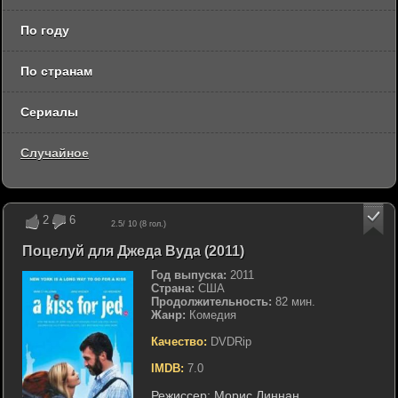
По году
По странам
Сериалы
Случайное
2
6
2.5
/ 10 (
8
гол.)
Поцелуй для Джеда Вуда (2011)
Год выпуска:
2011
Страна:
США
Продолжительность:
82 мин.
Жанр:
Комедия
Качество:
DVDRip
IMDB:
7.0
Режиссер:
Морис Линнан