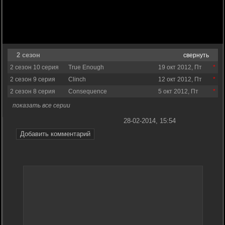
2 сезон
свернуть
2 сезон 10 серия
True Enough
19 окт 2012, Пт
2 сезон 9 серия
Clinch
12 окт 2012, Пт
2 сезон 8 серия
Consequence
5 окт 2012, Пт
показать все серии
28-02-2014, 15:54
Добавить комментарий