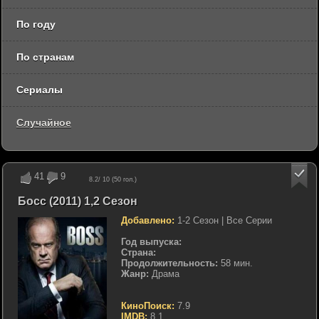
По году
По странам
Сериалы
Случайное
41
9
8.2
/ 10 (
50
гол.)
Босс (2011) 1,2 Сезон
Добавлено:
1-2 Сезон | Все Серии
Год выпуска:
Страна:
Продолжительность:
58 мин.
Жанр:
Драма
КиноПоиск:
7.9
IMDB:
8.1