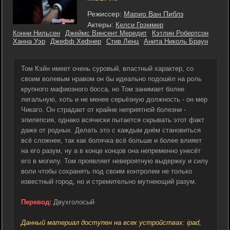
Режиссер:
Марио Ван Пиблз
Актеры:
Келси Грэммер
Конни Нильсен
Джеймс Винсент Мередит
Кэтлин Робертсон
Ханна Уэр
Джефф Хефнер
Стив Ленц
Анита Николь Браун
Том Кэйн имеет очень суровый, властный характер, со
своим волевым нравом он бы идеально подошёл на роль
крупного мафиозного босса, но Том занимает более
легальную, хоть и не менее серьёзную должность - он мер
Чикаго. Он страдает от крайне неприятной болезни -
эпилепсия, однако всячески пытается скрывать этот факт
даже от родных. Делать это с каждым днём становиться
всё сложнее, так как болячка всё больше и более влияет
на его разум, ну а в конце концов она непременно унесёт
его в могилу. Том проявляет невероятную выдержку и силу
воли чтобы сохранять под своим контролем не только
известный город, но и стремительно мутнеющий разум.
Перевод:
Двухголосый
Данный материал доступен на всех устройствах: ipad,