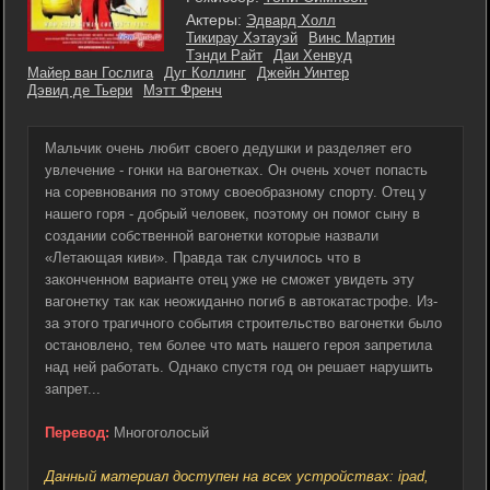
Актеры:
Эдвард Холл
Тикирау Хэтауэй
Винс Мартин
Тэнди Райт
Даи Хенвуд
Майер ван Гослига
Дуг Коллинг
Джейн Уинтер
Дэвид де Тьери
Мэтт Френч
Мальчик очень любит своего дедушки и разделяет его
увлечение - гонки на вагонетках. Он очень хочет попасть
на соревнования по этому своеобразному спорту. Отец у
нашего горя - добрый человек, поэтому он помог сыну в
создании собственной вагонетки которые назвали
«Летающая киви». Правда так случилось что в
законченном варианте отец уже не сможет увидеть эту
вагонетку так как неожиданно погиб в автокатастрофе. Из-
за этого трагичного события строительство вагонетки было
остановлено, тем более что мать нашего героя запретила
над ней работать. Однако спустя год он решает нарушить
запрет...
Перевод:
Многоголосый
Данный материал доступен на всех устройствах: ipad,