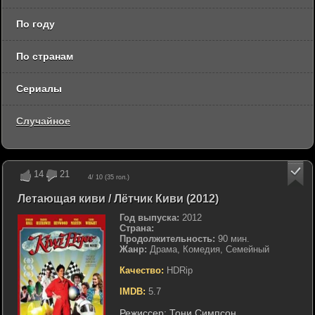
По году
По странам
Сериалы
Случайное
14
21
4
/ 10 (
35
гол.)
Летающая киви / Лётчик Киви (2012)
Год выпуска:
2012
Страна:
Продолжительность:
90 мин.
Жанр:
Драма, Комедия, Семейный
Качество:
HDRip
IMDB:
5.7
Режиссер:
Тони Симпсон